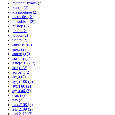
hyundai solaris
(2)
kia rio
(2)
kia sportage
(2)
mercedes
(2)
mitsubishi
(2)
pitstop
(2)
prado
(2)
toyota
(2)
volvo
(2)
авенсис
(2)
авео
(2)
аккорд
(2)
акцент
(2)
альфа 156
(2)
астра
(2)
астра g
(2)
ауди
(2)
ауди 100
(2)
ауди 80
(2)
ауди а6
(2)
бмв
(2)
ваз
(2)
ваз 2108
(2)
ваз 2109
(2)
ваз 2110
(2)