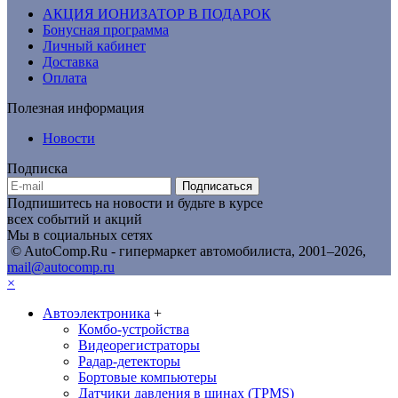
АКЦИЯ ИОНИЗАТОР В ПОДАРОК
Бонусная программа
Личный кабинет
Доставка
Оплата
Полезная информация
Новости
Подписка
Подписаться
Подпишитесь на новости и будьте в курсе
всех событий и акций
Мы в социальных сетях
© AutoComp.Ru - гипермаркет автомобилиста, 2001–2026,
mail@autocomp.ru
×
Автоэлектроника
+
Комбо-устройства
Видеорегистраторы
Радар-детекторы
Бортовые компьютеры
Датчики давления в шинах (TPMS)