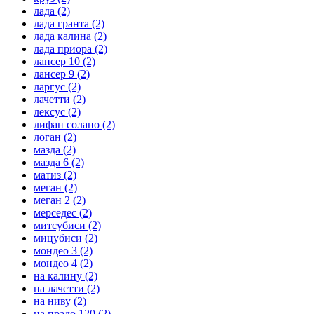
лада
(2)
лада гранта
(2)
лада калина
(2)
лада приора
(2)
лансер 10
(2)
лансер 9
(2)
ларгус
(2)
лачетти
(2)
лексус
(2)
лифан солано
(2)
логан
(2)
мазда
(2)
мазда 6
(2)
матиз
(2)
меган
(2)
меган 2
(2)
мерседес
(2)
митсубиси
(2)
мицубиси
(2)
мондео 3
(2)
мондео 4
(2)
на калину
(2)
на лачетти
(2)
на ниву
(2)
на прадо 120
(2)