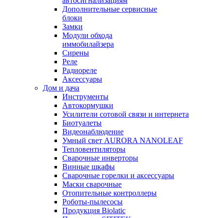
автосигнализациям
Дополнительные сервисные
блоки
Замки
Модули обхода
иммобилайзера
Сирены
Реле
Радиореле
Аксессуары
Дом и дача
Инструменты
Автокормушки
Усилители сотовой связи и интернета
Биотуалеты
Видеонаблюдение
Умный свет AURORA NANOLEAF
Тепловентиляторы
Сварочные инверторы
Винные шкафы
Сварочные горелки и аксессуары
Маски сварочные
Отопительные контроллеры
Роботы-пылесосы
Продукция Biolatic