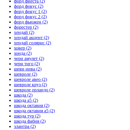
форд фиеста
(2)
форд фокус
(2)
форд фокус 1
(2)
форд фокус 2
(2)
форд фьюжен
(2)
форестер
(2)
хендай
(2)
хендай акцент
(2)
хендай солярис
(2)
ховер
(2)
хонда
(2)
чери амулет
(2)
чери тиго
(2)
шеви нива
(2)
шевроле
(2)
шевроле авео
(2)
шевроле круз
(2)
шевроле орландо
(2)
шкода
(2)
шкода а5
(2)
шкода октавия
(2)
шкода октавия а5
(2)
шкода тур
(2)
шкода фабия
(2)
элантра
(2)