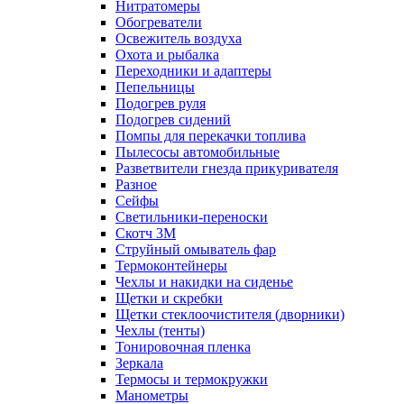
Нитратомеры
Обогреватели
Освежитель воздуха
Охота и рыбалка
Переходники и адаптеры
Пепельницы
Подогрев руля
Подогрев сидений
Помпы для перекачки топлива
Пылесосы автомобильные
Разветвители гнезда прикуривателя
Разное
Сейфы
Светильники-переноски
Скотч 3М
Струйный омыватель фар
Термоконтейнеры
Чехлы и накидки на сиденье
Щетки и скребки
Щетки стеклоочистителя (дворники)
Чехлы (тенты)
Тонировочная пленка
Зеркалa
Термосы и термокружки
Манометры