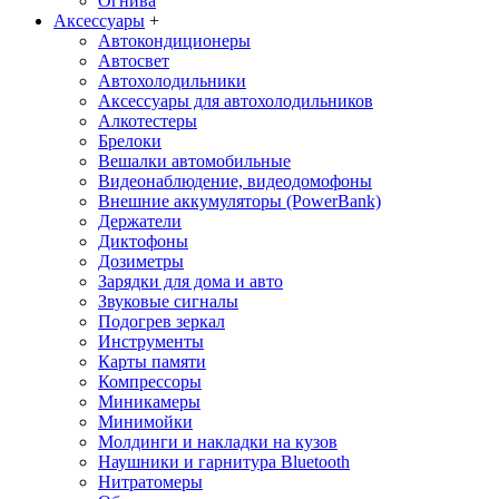
Огнива
Аксессуары
+
Автокондиционеры
Aвтосвет
Автохолодильники
Аксессуары для автохолодильников
Алкотестеры
Брелоки
Вешалки автомобильные
Видеонаблюдение, видеодомофоны
Внешние аккумуляторы (PowerBank)
Держатели
Диктофоны
Дозиметры
Зарядки для дома и авто
Звуковые сигналы
Подогрев зеркал
Инструменты
Карты памяти
Компрессоры
Миникамеры
Минимойки
Молдинги и накладки на кузов
Наушники и гарнитура Bluetooth
Нитратомеры