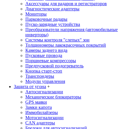
Аксессуары для радаров и регистраторов
Диагностические адаптеры
Мониторы
Парковочные радары
Пуско-зарядные устройства
Преобразователи напряжения (автомобильные
инверторы)
Системы контроля "слепых" зон
Толщиномеры лакокрасочных покрытий
Камеры заднего вида
Пусковые провода
Поршневые компрессоры
Предпусковой подогреватель
Кнопка старт-стоп
Транспондеры
Модули управления
Защита от угона
+
Автосигнализации
Механические блoкираторы
GPS маяки
Замки капота
Иммобилайзеры
Мотосигнализации
CAN адаптеры
Брелоки для автосигнализаций