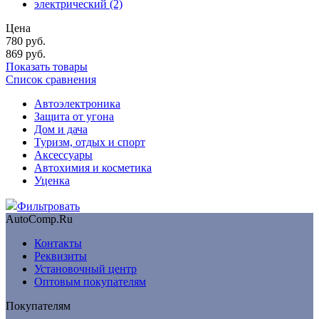
электрический
(2)
Цена
780
руб.
869
руб.
Показать товары
Список сравнения
Автоэлектроника
Защита от угона
Дом и дача
Туризм, отдых и спорт
Аксессуары
Автохимия и косметика
Уценка
Фильтровать
AutoComp.Ru
Контакты
Реквизиты
Установочный центр
Оптовым покупателям
Покупателям