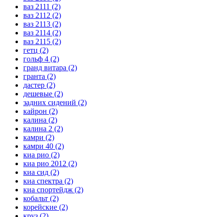
ваз 2111
(2)
ваз 2112
(2)
ваз 2113
(2)
ваз 2114
(2)
ваз 2115
(2)
гетц
(2)
гольф 4
(2)
гранд витара
(2)
гранта
(2)
дастер
(2)
дешевые
(2)
задних сидений
(2)
кайрон
(2)
калина
(2)
калина 2
(2)
камри
(2)
камри 40
(2)
киа рио
(2)
киа рио 2012
(2)
киа сид
(2)
киа спектра
(2)
киа спортейдж
(2)
кобальт
(2)
корейские
(2)
круз
(2)