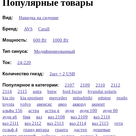
Популярные товары
Вид:
Накидка на сидение
Бренд:
AVS
Carall
Мощность:
600 Вт
1000 Вт
Тип синуса:
Модифицированный
Ток:
24-220
Количество гнезд:
2шт + 2 USB
Популярное в категории:
2107
2109
2110
2112
2114
2115
astra
bmw
ford focus
hyundai solaris
kia rio
kia sportage
mercedes
mitsubishi
pitstop
prado
toyota
volvo
авенсис
авео
аккорд
акцент
альфа 156
астра
астра g
ауди
ауди 100
ауди 80
ауди а6
бмв
ваз
ваз 2108
ваз 2109
ваз 2110
ваз 2111
ваз 2112
ваз 2113
ваз 2114
ваз 2115
гетц
гольф 4
гранд витара
гранта
дастер
дешевые
задних сидений
кайрон
калина
калина 2
камри