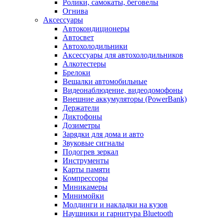
Ролики, самокаты, беговелы
Огнива
Аксессуары
Автокондиционеры
Aвтосвет
Автохолодильники
Аксессуары для автохолодильников
Алкотестеры
Брелоки
Вешалки автомобильные
Видеонаблюдение, видеодомофоны
Внешние аккумуляторы (PowerBank)
Держатели
Диктофоны
Дозиметры
Зарядки для дома и авто
Звуковые сигналы
Подогрев зеркал
Инструменты
Карты памяти
Компрессоры
Миникамеры
Минимойки
Молдинги и накладки на кузов
Наушники и гарнитура Bluetooth