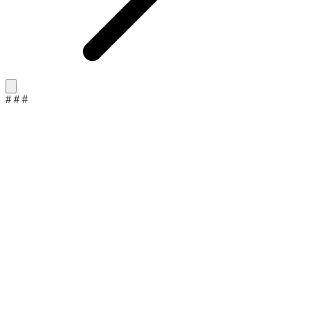
#
#
#