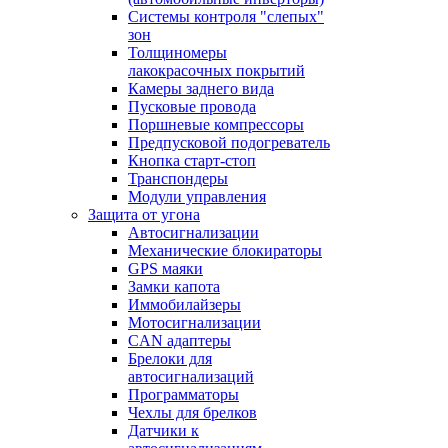
Системы контроля "слепых"
зон
Толщиномеры
лакокрасочных покрытий
Камеры заднего вида
Пусковые провода
Поршневые компрессоры
Предпусковой подогреватель
Кнопка старт-стоп
Транспондеры
Модули управления
Защита от угона
Автосигнализации
Механические блoкираторы
GPS маяки
Замки капота
Иммобилайзеры
Мотосигнализации
CAN адаптеры
Брелоки для
автосигнализаций
Программаторы
Чехлы для брелков
Датчики к