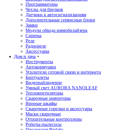
Программаторы
Чехлы для брелков
Датчики к автосигнализациям
Дополнительные сервисные блоки
Замки
Модули обхода иммобилайзера
Сирены
Реле
Радиореле
Аксессуары
Дом и дача
+
Инструменты
Автокормушки
Усилители сотовой связи и интернета
Биотуалеты
Видеонаблюдение
Умный свет AURORA NANOLEAF
Тепловентиляторы
Сварочные инверторы
Винные шкафы
Сварочные горелки и аксессуары
Маски сварочные
Отопительные контроллеры
Роботы-пылесосы
Продукция Biolatic