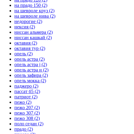
на прадо 150
(2)
на шевроле круз
(2)
на шевроле нива
(2)
недорогие
(2)
нексия
(2)
ниссан альмера
(2)
ниссан кашкай
(2)
октавия
(2)
октавия тур
(2)
опель
(2)
опель астра
(2)
опель астра j
(2)
опель астра н
(2)
опель зафира
(2)
опель мокка
(2)
паджеро
(2)
пассат б5
(2)
патриот
(2)
пежо
(2)
пежо 207
(2)
пежо 307
(2)
пежо 308
(2)
поло седан
(2)
прадо
(2)