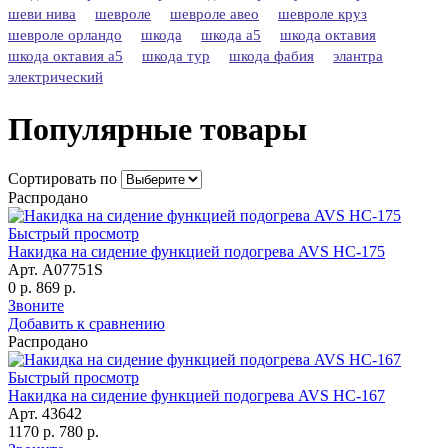
шеви нива
шевроле
шевроле авео
шевроле круз
шевроле орландо
шкода
шкода а5
шкода октавия
шкода октавия а5
шкода тур
шкода фабия
элантра
электрический
Популярные товары
Сортировать по
Распродано
Быстрый просмотр
Накидка на сидение функцией подогрева AVS HC-175
Арт. A07751S
0 р.
869 р.
Звоните
Добавить к сравнению
Распродано
Быстрый просмотр
Накидка на сидение функцией подогрева AVS HC-167
Арт. 43642
1170 р.
780 р.