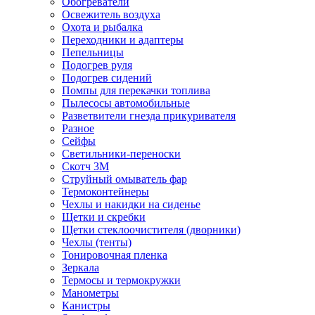
Обогреватели
Освежитель воздуха
Охота и рыбалка
Переходники и адаптеры
Пепельницы
Подогрев руля
Подогрев сидений
Помпы для перекачки топлива
Пылесосы автомобильные
Разветвители гнезда прикуривателя
Разное
Сейфы
Светильники-переноски
Скотч 3М
Струйный омыватель фар
Термоконтейнеры
Чехлы и накидки на сиденье
Щетки и скребки
Щетки стеклоочистителя (дворники)
Чехлы (тенты)
Тонировочная пленка
Зеркалa
Термосы и термокружки
Манометры
Канистры