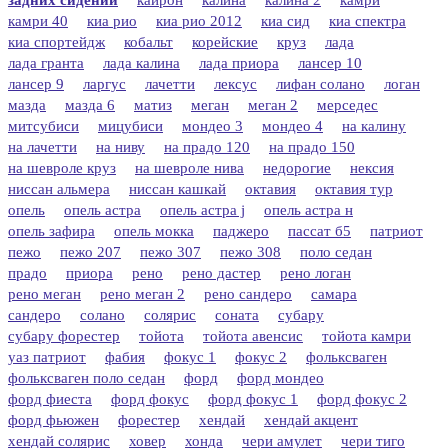
камри 40
киа рио
киа рио 2012
киа сид
киа спектра
киа спортейдж
кобальт
корейские
круз
лада
лада гранта
лада калина
лада приора
лансер 10
лансер 9
ларгус
лачетти
лексус
лифан солано
логан
мазда
мазда 6
матиз
меган
меган 2
мерседес
митсубиси
мицубиси
мондео 3
мондео 4
на калину
на лачетти
на ниву
на прадо 120
на прадо 150
на шевроле круз
на шевроле нива
недорогие
нексия
ниссан альмера
ниссан кашкай
октавия
октавия тур
опель
опель астра
опель астра j
опель астра н
опель зафира
опель мокка
паджеро
пассат б5
патриот
пежо
пежо 207
пежо 307
пежо 308
поло седан
прадо
приора
рено
рено дастер
рено логан
рено меган
рено меган 2
рено сандеро
самара
сандеро
солано
солярис
соната
субару
субару форестер
тойота
тойота авенсис
тойота камри
уаз патриот
фабия
фокус 1
фокус 2
фольксваген
фольксваген поло седан
форд
форд мондео
форд фиеста
форд фокус
форд фокус 1
форд фокус 2
форд фьюжен
форестер
хендай
хендай акцент
хендай солярис
ховер
хонда
чери амулет
чери тиго