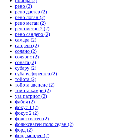
приора
(2)
рено
(2)
рено дастер
(2)
рено логан
(2)
рено меган
(2)
рено меган 2
(2)
рено сандеро
(2)
самара
(2)
сандеро
(2)
солано
(2)
солярис
(2)
соната
(2)
субару
(2)
субару форестер
(2)
тойота
(2)
тойота авенсис
(2)
тойота камри
(2)
уаз патриот
(2)
фабия
(2)
фокус 1
(2)
фокус 2
(2)
фольксваген
(2)
фольксваген поло седан
(2)
форд
(2)
форд мондео
(2)