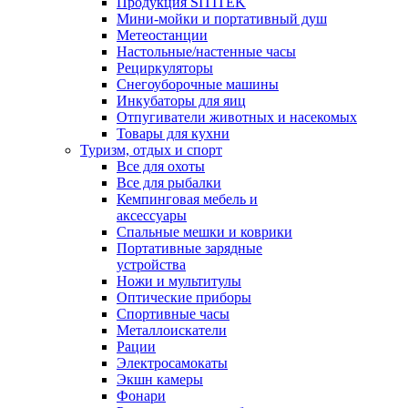
Продукция SITITEK
Мини-мойки и портативный душ
Метеостанции
Настольные/настенные часы
Рециркуляторы
Снегоуборочные машины
Инкубаторы для яиц
Отпугиватели животных и насекомых
Товары для кухни
Туризм, отдых и спорт
Все для охоты
Все для рыбалки
Кемпинговая мебель и
аксессуары
Спальные мешки и коврики
Портативные зарядные
устройства
Ножи и мультитулы
Оптические приборы
Спортивные часы
Металлоискатели
Рации
Электросамокаты
Экшн камеры
Фонари