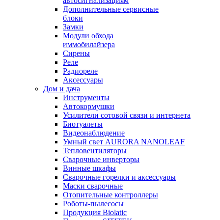
автосигнализациям
Дополнительные сервисные
блоки
Замки
Модули обхода
иммобилайзера
Сирены
Реле
Радиореле
Аксессуары
Дом и дача
Инструменты
Автокормушки
Усилители сотовой связи и интернета
Биотуалеты
Видеонаблюдение
Умный свет AURORA NANOLEAF
Тепловентиляторы
Сварочные инверторы
Винные шкафы
Сварочные горелки и аксессуары
Маски сварочные
Отопительные контроллеры
Роботы-пылесосы
Продукция Biolatic