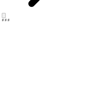
#
#
#