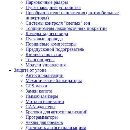
Парковочные радары
Пуско-зарядные устройства
Преобразователи напряжения (автомобильные
инверторы)
Системы контроля "слепых" зон
Толщиномеры лакокрасочных покрытий
Камеры заднего вида
Пусковые провода
Поршневые компрессоры
Предпусковой подогреватель
Кнопка старт-стоп
Транспондеры
Модули управления
Защита от угона
+
Автосигнализации
Механические блoкираторы
GPS маяки
Замки капота
Иммобилайзеры
Мотосигнализации
CAN адаптеры
Брелоки для автосигнализаций
Программаторы
Чехлы для брелков
Датчики к автосигнализациям