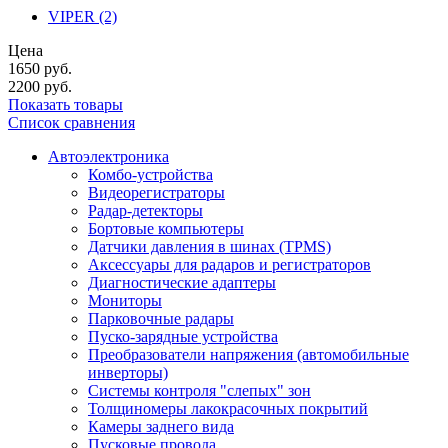
VIPER
(2)
Цена
1650
руб.
2200
руб.
Показать товары
Список сравнения
Автоэлектроника
Комбо-устройства
Видеорегистраторы
Радар-детекторы
Бортовые компьютеры
Датчики давления в шинах (TPMS)
Аксессуары для радаров и регистраторов
Диагностические адаптеры
Мониторы
Парковочные радары
Пуско-зарядные устройства
Преобразователи напряжения (автомобильные
инверторы)
Системы контроля "слепых" зон
Толщиномеры лакокрасочных покрытий
Камеры заднего вида
Пусковые провода