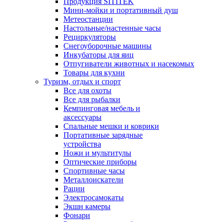
Продукция SITITEK
Мини-мойки и портативный душ
Метеостанции
Настольные/настенные часы
Рециркуляторы
Снегоуборочные машины
Инкубаторы для яиц
Отпугиватели животных и насекомых
Товары для кухни
Туризм, отдых и спорт
Все для охоты
Все для рыбалки
Кемпинговая мебель и
аксессуары
Спальные мешки и коврики
Портативные зарядные
устройства
Ножи и мультитулы
Оптические приборы
Спортивные часы
Металлоискатели
Рации
Электросамокаты
Экшн камеры
Фонари