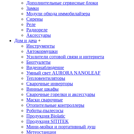
Дополнительные сервисные блоки
Замки
Модули обхода иммобилайзера
Сирены
Реле
Радиореле
Аксессуары
Дом и дача
+
Инструменты
Автокормушки
Усилители сотовой связи и интернета
Биотуалеты
Видеонаблюдение
Умный свет AURORA NANOLEAF
Тепловентиляторы
Сварочные инверторы
Винные шкафы
Сварочные горелки и аксессуары
Маски сварочные
Отопительные контроллеры
Роботы-пылесосы
Продукция Biolatic
Продукция SITITEK
Мини-мойки и портативный душ
Метеостанции