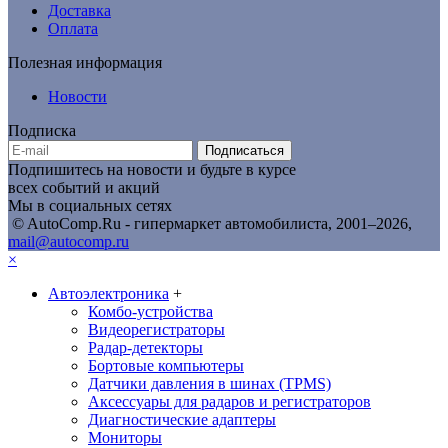
Доставка
Оплата
Полезная информация
Новости
Подписка
Подписаться
Подпишитесь на новости и будьте в курсе
всех событий и акций
Мы в социальных сетях
© AutoComp.Ru - гипермаркет автомобилиста, 2001–2026,
mail@autocomp.ru
×
Автоэлектроника
+
Комбо-устройства
Видеорегистраторы
Радар-детекторы
Бортовые компьютеры
Датчики давления в шинах (TPMS)
Аксессуары для радаров и регистраторов
Диагностические адаптеры
Мониторы