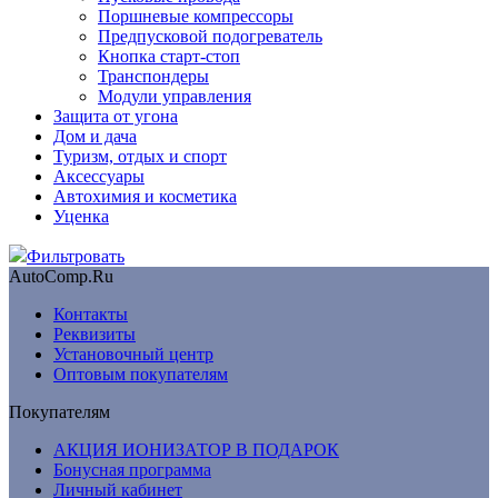
Поршневые компрессоры
Предпусковой подогреватель
Кнопка старт-стоп
Транспондеры
Модули управления
Защита от угона
Дом и дача
Туризм, отдых и спорт
Аксессуары
Автохимия и косметика
Уценка
Фильтровать
AutoComp.Ru
Контакты
Реквизиты
Установочный центр
Оптовым покупателям
Покупателям
АКЦИЯ ИОНИЗАТОР В ПОДАРОК
Бонусная программа
Личный кабинет