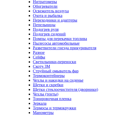
Нитратомеры
Обогреватели
Освежитель воздуха
Охота и рыбалка
Переходники и адаптеры
Пепельницы
Подогрев руля
Подогрев сидений
Помпы для перекачки топлива
Пылесосы автомобильные
Разветвители гнезда прикуривателя
Разное
Сейфы
Светильники-переноски
Скотч 3М
Струйный омыватель фар
Термоконтейнеры
Чехлы и накидки на сиденье
Щетки и скребки
Щетки стеклоочистителя (дворники)
Чехлы (тенты)
Тонировочная пленка
Зеркалa
Термосы и термокружки
Манометры