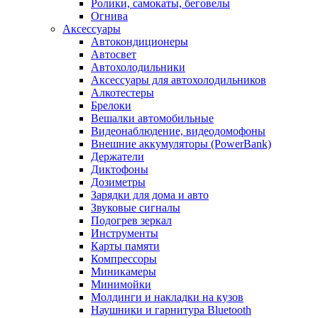
Ролики, самокаты, беговелы
Огнива
Аксессуары
Автокондиционеры
Aвтосвет
Автохолодильники
Аксессуары для автохолодильников
Алкотестеры
Брелоки
Вешалки автомобильные
Видеонаблюдение, видеодомофоны
Внешние аккумуляторы (PowerBank)
Держатели
Диктофоны
Дозиметры
Зарядки для дома и авто
Звуковые сигналы
Подогрев зеркал
Инструменты
Карты памяти
Компрессоры
Миникамеры
Минимойки
Молдинги и накладки на кузов
Наушники и гарнитура Bluetooth