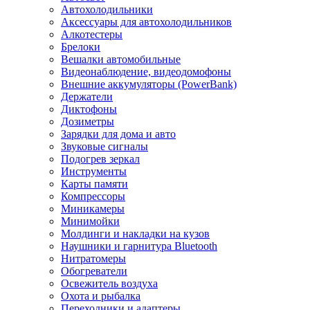
Автохолодильники
Аксессуары для автохолодильников
Алкотестеры
Брелоки
Вешалки автомобильные
Видеонаблюдение, видеодомофоны
Внешние аккумуляторы (PowerBank)
Держатели
Диктофоны
Дозиметры
Зарядки для дома и авто
Звуковые сигналы
Подогрев зеркал
Инструменты
Карты памяти
Компрессоры
Миникамеры
Минимойки
Молдинги и накладки на кузов
Наушники и гарнитура Bluetooth
Нитратомеры
Обогреватели
Освежитель воздуха
Охота и рыбалка
Переходники и адаптеры