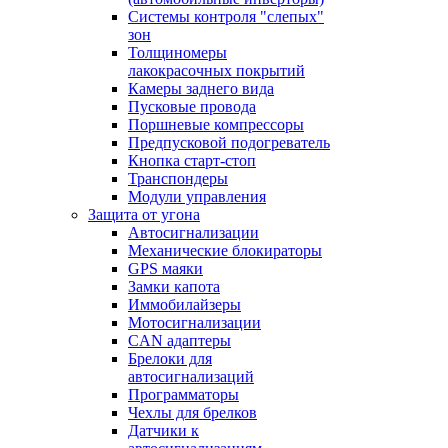
Системы контроля "слепых"
зон
Толщиномеры
лакокрасочных покрытий
Камеры заднего вида
Пусковые провода
Поршневые компрессоры
Предпусковой подогреватель
Кнопка старт-стоп
Транспондеры
Модули управления
Защита от угона
Автосигнализации
Механические блoкираторы
GPS маяки
Замки капота
Иммобилайзеры
Мотосигнализации
CAN адаптеры
Брелоки для
автосигнализаций
Программаторы
Чехлы для брелков
Датчики к