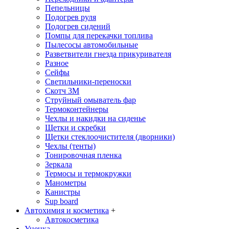
Пепельницы
Подогрев руля
Подогрев сидений
Помпы для перекачки топлива
Пылесосы автомобильные
Разветвители гнезда прикуривателя
Разное
Сейфы
Светильники-переноски
Скотч 3М
Струйный омыватель фар
Термоконтейнеры
Чехлы и накидки на сиденье
Щетки и скребки
Щетки стеклоочистителя (дворники)
Чехлы (тенты)
Тонировочная пленка
Зеркалa
Термосы и термокружки
Манометры
Канистры
Sup board
Автохимия и косметика
+
Автокосметика
Уценка