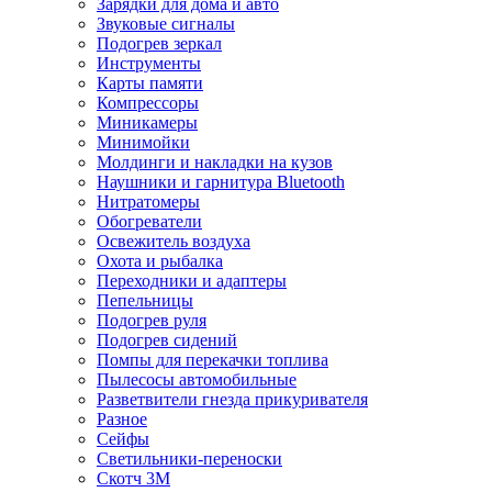
Зарядки для дома и авто
Звуковые сигналы
Подогрев зеркал
Инструменты
Карты памяти
Компрессоры
Миникамеры
Минимойки
Молдинги и накладки на кузов
Наушники и гарнитура Bluetooth
Нитратомеры
Обогреватели
Освежитель воздуха
Охота и рыбалка
Переходники и адаптеры
Пепельницы
Подогрев руля
Подогрев сидений
Помпы для перекачки топлива
Пылесосы автомобильные
Разветвители гнезда прикуривателя
Разное
Сейфы
Светильники-переноски
Скотч 3М