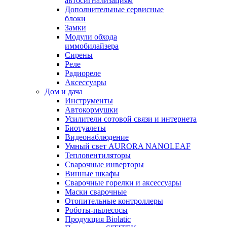
автосигнализациям
Дополнительные сервисные
блоки
Замки
Модули обхода
иммобилайзера
Сирены
Реле
Радиореле
Аксессуары
Дом и дача
Инструменты
Автокормушки
Усилители сотовой связи и интернета
Биотуалеты
Видеонаблюдение
Умный свет AURORA NANOLEAF
Тепловентиляторы
Сварочные инверторы
Винные шкафы
Сварочные горелки и аксессуары
Маски сварочные
Отопительные контроллеры
Роботы-пылесосы
Продукция Biolatic