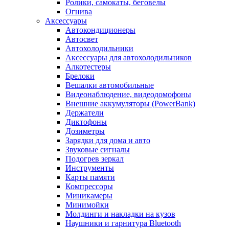
Ролики, самокаты, беговелы
Огнива
Аксессуары
Автокондиционеры
Aвтосвет
Автохолодильники
Аксессуары для автохолодильников
Алкотестеры
Брелоки
Вешалки автомобильные
Видеонаблюдение, видеодомофоны
Внешние аккумуляторы (PowerBank)
Держатели
Диктофоны
Дозиметры
Зарядки для дома и авто
Звуковые сигналы
Подогрев зеркал
Инструменты
Карты памяти
Компрессоры
Миникамеры
Минимойки
Молдинги и накладки на кузов
Наушники и гарнитура Bluetooth