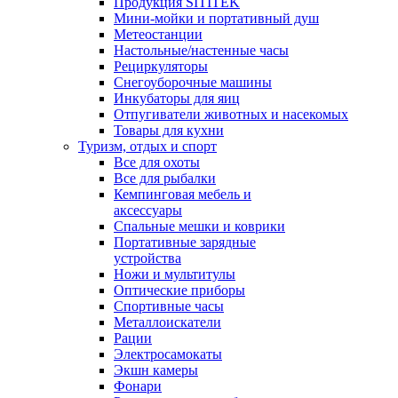
Продукция SITITEK
Мини-мойки и портативный душ
Метеостанции
Настольные/настенные часы
Рециркуляторы
Снегоуборочные машины
Инкубаторы для яиц
Отпугиватели животных и насекомых
Товары для кухни
Туризм, отдых и спорт
Все для охоты
Все для рыбалки
Кемпинговая мебель и
аксессуары
Спальные мешки и коврики
Портативные зарядные
устройства
Ножи и мультитулы
Оптические приборы
Спортивные часы
Металлоискатели
Рации
Электросамокаты
Экшн камеры
Фонари