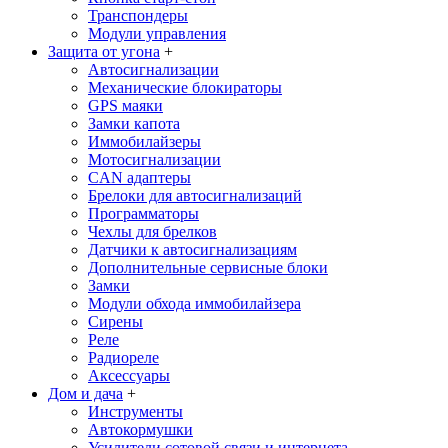
Транспондеры
Модули управления
Защита от угона
+
Автосигнализации
Механические блoкираторы
GPS маяки
Замки капота
Иммобилайзеры
Мотосигнализации
CAN адаптеры
Брелоки для автосигнализаций
Программаторы
Чехлы для брелков
Датчики к автосигнализациям
Дополнительные сервисные блоки
Замки
Модули обхода иммобилайзера
Сирены
Реле
Радиореле
Аксессуары
Дом и дача
+
Инструменты
Автокормушки
Усилители сотовой связи и интернета