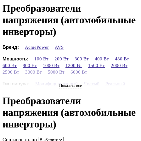
Преобразователи
напряжения (автомобильные
инверторы)
Бренд:
AcmePower
AVS
Мощность:
100 Вт
200 Вт
300 Вт
400 Вт
480 Вт
600 Вт
800 Вт
1000 Вт
1200 Вт
1500 Вт
2000 Вт
2500 Вт
3000 Вт
5000 Вт
6000 Вт
Тип синуса:
Модифицированный
Чистый
Реальный
Показать все
Преобразователи
напряжения (автомобильные
инверторы)
Сортировать по