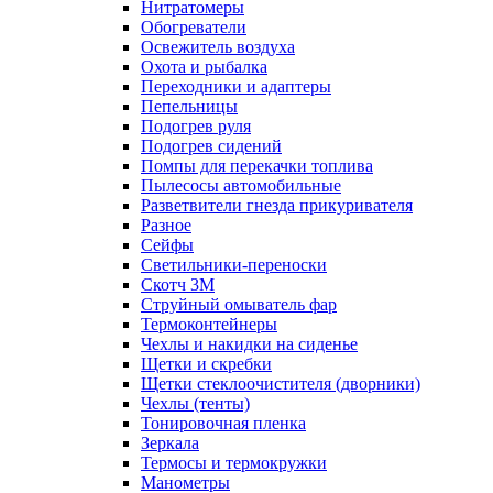
Нитратомеры
Обогреватели
Освежитель воздуха
Охота и рыбалка
Переходники и адаптеры
Пепельницы
Подогрев руля
Подогрев сидений
Помпы для перекачки топлива
Пылесосы автомобильные
Разветвители гнезда прикуривателя
Разное
Сейфы
Светильники-переноски
Скотч 3М
Струйный омыватель фар
Термоконтейнеры
Чехлы и накидки на сиденье
Щетки и скребки
Щетки стеклоочистителя (дворники)
Чехлы (тенты)
Тонировочная пленка
Зеркалa
Термосы и термокружки
Манометры