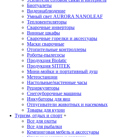
Биотуалеты
Видеонаблюдение
Умный свет AURORA NANOLEAF
Тепловентиляторы
Сварочные инверторы
Винные шкафы
Сварочные горелки и аксессуары
Маски сварочные
Отопительные контроллеры
Роботы-пылесосы
Продукция Biolatic
Продукция SITITEK
Мини-мойки и портативный душ
Метеостанции
Настольные/настенные часы
Рециркуляторы
Снегоуборочные машины
Инкубаторы для яиц
Отпугиватели животных и насекомых
Товары для кухни
Туризм, отдых и спорт
+
Все для охоты
Все для рыбалки
Кемпинговая мебель и аксессуары