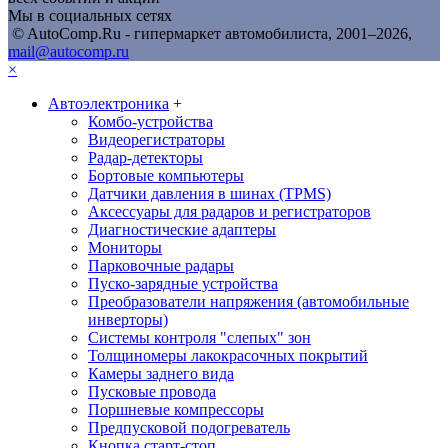
Мы в социальных сетях
© AutoComp.Ru - гипермаркет автомобилиста, 2001–2026,
mail@autocomp.ru
×
Автоэлектроника
+
Комбо-устройства
Видеорегистраторы
Радар-детекторы
Бортовые компьютеры
Датчики давления в шинах (TPMS)
Аксессуары для радаров и регистраторов
Диагностические адаптеры
Мониторы
Парковочные радары
Пуско-зарядные устройства
Преобразователи напряжения (автомобильные
инверторы)
Системы контроля "слепых" зон
Толщиномеры лакокрасочных покрытий
Камеры заднего вида
Пусковые провода
Поршневые компрессоры
Предпусковой подогреватель
Кнопка старт-стоп