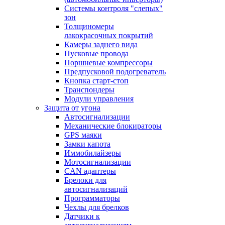
Системы контроля "слепых"
зон
Толщиномеры
лакокрасочных покрытий
Камеры заднего вида
Пусковые провода
Поршневые компрессоры
Предпусковой подогреватель
Кнопка старт-стоп
Транспондеры
Модули управления
Защита от угона
Автосигнализации
Механические блoкираторы
GPS маяки
Замки капота
Иммобилайзеры
Мотосигнализации
CAN адаптеры
Брелоки для
автосигнализаций
Программаторы
Чехлы для брелков
Датчики к