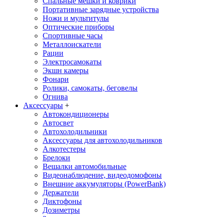
Спальные мешки и коврики
Портативные зарядные устройства
Ножи и мультитулы
Оптические приборы
Спортивные часы
Металлоискатели
Рации
Электросамокаты
Экшн камеры
Фонари
Ролики, самокаты, беговелы
Огнива
Аксессуары
+
Автокондиционеры
Aвтосвет
Автохолодильники
Аксессуары для автохолодильников
Алкотестеры
Брелоки
Вешалки автомобильные
Видеонаблюдение, видеодомофоны
Внешние аккумуляторы (PowerBank)
Держатели
Диктофоны
Дозиметры