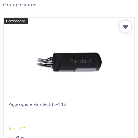
Бренд
Сортировать по
Показать товары
Распродано
Радиореле Pandect IS-112
Арт. IS-112