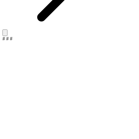
#
#
#