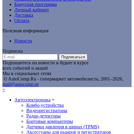
Бонусная программа
Личный кабинет
Доставка
Оплата
Полезная информация
Новости
Подписка
Подписаться
Подпишитесь на новости и будьте в курсе
всех событий и акций
Мы в социальных сетях
© AutoComp.Ru - гипермаркет автомобилиста, 2001–2026,
mail@autocomp.ru
×
Автоэлектроника
+
Комбо-устройства
Видеорегистраторы
Радар-детекторы
Бортовые компьютеры
Датчики давления в шинах (TPMS)
Аксессуары для радаров и регистраторов