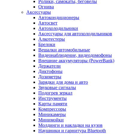
Ролики, самокаты, беговелы
Огнива
Аксессуары
Автокондиционеры
Aвтосвет
Автохолодильники
Аксессуары для автохолодильников
Алкотестеры
Брелоки
Вешалки автомобильные
Видеонаблюдение, видеодомофоны
Внешние аккумуляторы (PowerBank)
Держатели
Диктофоны
Дозиметры
Зарядки для дома и авто
Звуковые сигналы
Подогрев зеркал
Инструменты
Карты памяти
Компрессоры
Миникамеры
Минимойки
Молдинги и накладки на кузов
Наушники и гарнитура Bluetooth