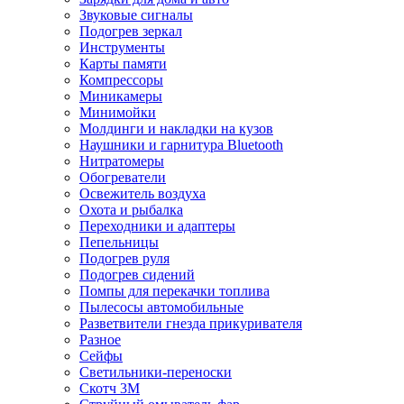
Звуковые сигналы
Подогрев зеркал
Инструменты
Карты памяти
Компрессоры
Миникамеры
Минимойки
Молдинги и накладки на кузов
Наушники и гарнитура Bluetooth
Нитратомеры
Обогреватели
Освежитель воздуха
Охота и рыбалка
Переходники и адаптеры
Пепельницы
Подогрев руля
Подогрев сидений
Помпы для перекачки топлива
Пылесосы автомобильные
Разветвители гнезда прикуривателя
Разное
Сейфы
Светильники-переноски
Скотч 3М