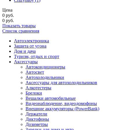
Crazybaby
(1)
Цена
0
руб.
0
руб.
Показать товары
Список сравнения
Автоэлектроника
Защита от угона
Дом и дача
Туризм, отдых и спорт
Аксессуары
Автокондиционеры
Aвтосвет
Автохолодильники
Аксессуары для автохолодильников
Алкотестеры
Брелоки
Вешалки автомобильные
Видеонаблюдение, видеодомофоны
Внешние аккумуляторы (PowerBank)
Держатели
Диктофоны
Дозиметры
Зарядки для дома и авто