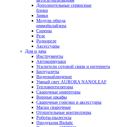
автосигнализациям
Дополнительные сервисные
блоки
Замки
Модули обхода
иммобилайзера
Сирены
Реле
Радиореле
Аксессуары
Дом и дача
Инструменты
Автокормушки
Усилители сотовой связи и интернета
Биотуалеты
Видеонаблюдение
Умный свет AURORA NANOLEAF
Тепловентиляторы
Сварочные инверторы
Винные шкафы
Сварочные горелки и аксессуары
Маски сварочные
Отопительные контроллеры
Роботы-пылесосы
Продукция Biolatic