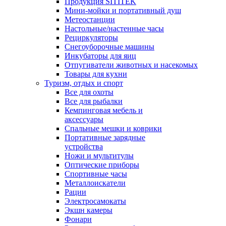
Продукция SITITEK
Мини-мойки и портативный душ
Метеостанции
Настольные/настенные часы
Рециркуляторы
Снегоуборочные машины
Инкубаторы для яиц
Отпугиватели животных и насекомых
Товары для кухни
Туризм, отдых и спорт
Все для охоты
Все для рыбалки
Кемпинговая мебель и
аксессуары
Спальные мешки и коврики
Портативные зарядные
устройства
Ножи и мультитулы
Оптические приборы
Спортивные часы
Металлоискатели
Рации
Электросамокаты
Экшн камеры
Фонари