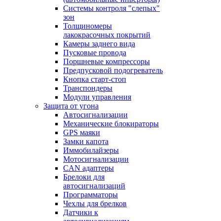
Системы контроля "слепых"
зон
Толщиномеры
лакокрасочных покрытий
Камеры заднего вида
Пусковые провода
Поршневые компрессоры
Предпусковой подогреватель
Кнопка старт-стоп
Транспондеры
Модули управления
Защита от угона
Автосигнализации
Механические блoкираторы
GPS маяки
Замки капота
Иммобилайзеры
Мотосигнализации
CAN адаптеры
Брелоки для
автосигнализаций
Программаторы
Чехлы для брелков
Датчики к