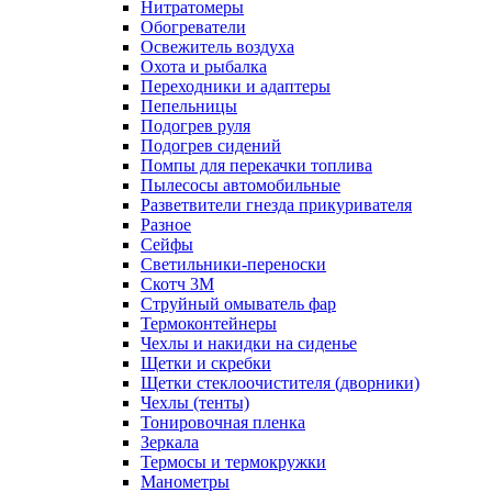
Нитратомеры
Обогреватели
Освежитель воздуха
Охота и рыбалка
Переходники и адаптеры
Пепельницы
Подогрев руля
Подогрев сидений
Помпы для перекачки топлива
Пылесосы автомобильные
Разветвители гнезда прикуривателя
Разное
Сейфы
Светильники-переноски
Скотч 3М
Струйный омыватель фар
Термоконтейнеры
Чехлы и накидки на сиденье
Щетки и скребки
Щетки стеклоочистителя (дворники)
Чехлы (тенты)
Тонировочная пленка
Зеркалa
Термосы и термокружки
Манометры