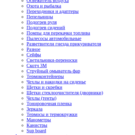
Освежитель воздуха
Охота и рыбалка
Переходники и адаптеры
Пепельницы
Подогрев руля
Подогрев сидений
Помпы для перекачки топлива
Пылесосы автомобильные
Разветвители гнезда прикуривателя
Разное
Сейфы
Светильники-переноски
Скотч 3М
Струйный омыватель фар
Термоконтейнеры
Чехлы и накидки на сиденье
Щетки и скребки
Щетки стеклоочистителя (дворники)
Чехлы (тенты)
Тонировочная пленка
Зеркалa
Термосы и термокружки
Манометры
Канистры
Sup board