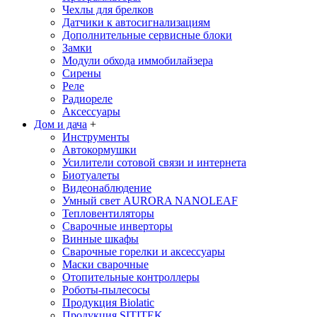
Чехлы для брелков
Датчики к автосигнализациям
Дополнительные сервисные блоки
Замки
Модули обхода иммобилайзера
Сирены
Реле
Радиореле
Аксессуары
Дом и дача
+
Инструменты
Автокормушки
Усилители сотовой связи и интернета
Биотуалеты
Видеонаблюдение
Умный свет AURORA NANOLEAF
Тепловентиляторы
Сварочные инверторы
Винные шкафы
Сварочные горелки и аксессуары
Маски сварочные
Отопительные контроллеры
Роботы-пылесосы
Продукция Biolatic
Продукция SITITEK