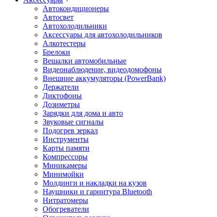
Автокондиционеры
Aвтосвет
Автохолодильники
Аксессуары для автохолодильников
Алкотестеры
Брелоки
Вешалки автомобильные
Видеонаблюдение, видеодомофоны
Внешние аккумуляторы (PowerBank)
Держатели
Диктофоны
Дозиметры
Зарядки для дома и авто
Звуковые сигналы
Подогрев зеркал
Инструменты
Карты памяти
Компрессоры
Миникамеры
Минимойки
Молдинги и накладки на кузов
Наушники и гарнитура Bluetooth
Нитратомеры
Обогреватели