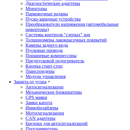
Диагностические адаптеры
Мониторы
Парковочные радары
Пуско-зарядные устройства
Преобразователи напряжения (автомобильные
инверторы)
Системы контроля "слепых" зон
Толщиномеры лакокрасочных покрытий
Камеры заднего вида
Пусковые провода
Поршневые компрессоры
Предпусковой подогреватель
Кнопка старт-стоп
Транспондеры
Модули управления
Защита от угона
+
Автосигнализации
Механические блoкираторы
GPS маяки
Замки капота
Иммобилайзеры
Мотосигнализации
CAN адаптеры
Брелоки для автосигнализаций
Программаторы