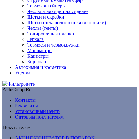
Струйный омыватель фар
Термоконтейнеры
Чехлы и накидки на сиденье
Щетки и скребки
Щетки стеклоочистителя (дворники)
Чехлы (тенты)
Тонировочная пленка
Зеркалa
Термосы и термокружки
Манометры
Канистры
Sup board
Автохимия и косметика
Уценка
Фильтровать
AutoComp.Ru
Контакты
Реквизиты
Установочный центр
Оптовым покупателям
Покупателям
АКЦИЯ ИОНИЗАТОР В ПОДАРОК