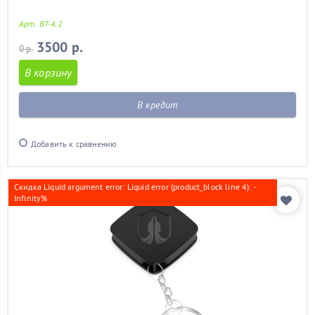
Арт. BT-4.2
3500 р.
0 р.
В корзину
В кредит
Добавить к сравнению
Скидка Liquid argument error: Liquid error (product_block line 4): -
Infinity%