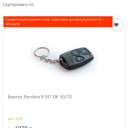
Бренд
Сортировать по
Показать товары
Скидка Liquid argument error: Liquid error (product_block line 4): -
Infinity%
Брелок Pandora R387 DX 50/70
Арт. R387