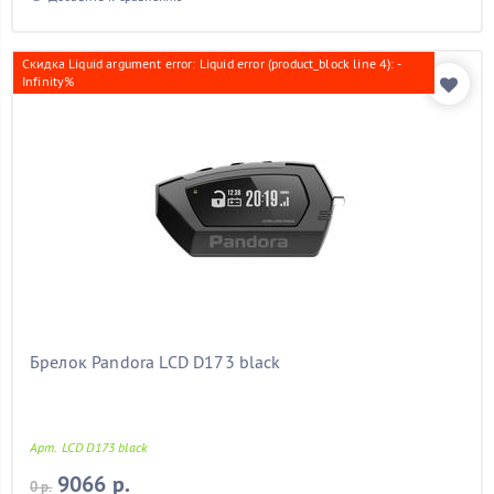
Скидка Liquid argument error: Liquid error (product_block line 4): -
Infinity%
Брелок Pandora LCD D173 black
Арт. LCD D173 black
9066 р.
0 р.