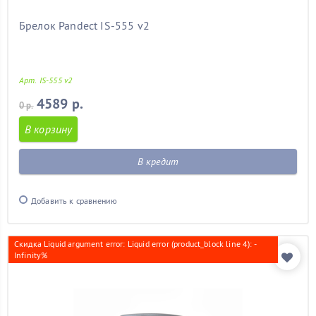
Брелок Pandect IS-555 v2
Арт. IS-555 v2
4589 р.
0 р.
В корзину
В кредит
Добавить к сравнению
Скидка Liquid argument error: Liquid error (product_block line 4): -
Infinity%