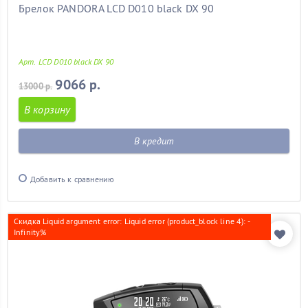
Брелок PANDORA LCD D010 black DX 90
Арт. LCD D010 black DX 90
9066 р.
13000 р.
В корзину
В кредит
Добавить к сравнению
Скидка Liquid argument error: Liquid error (product_block line 4): -
Infinity%