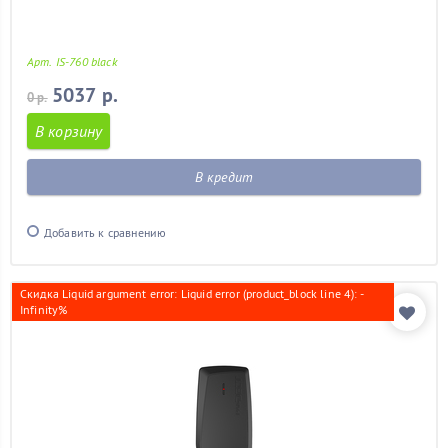
Арт. IS-760 black
5037 р.
0 р.
В корзину
В кредит
Добавить к сравнению
Скидка Liquid argument error: Liquid error (product_block line 4): -
Infinity%