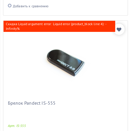
Добавить к сравнению
Скидка Liquid argument error: Liquid error (product_block line 4): -
Infinity%
Брелок Pandect IS-555
Арт. IS-555