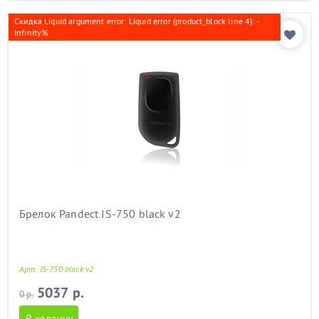
Скидка Liquid argument error: Liquid error (product_block line 4): -
Infinity%
Брелок Pandect IS-750 black v2
Арт. IS-750 black v2
5037 р.
0 р.
В корзину