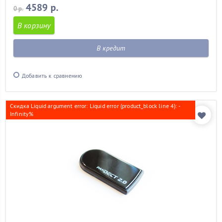
4589 р.
0 р.
В корзину
В кредит
Добавить к сравнению
Скидка Liquid argument error: Liquid error (product_block line 4): -
Infinity%