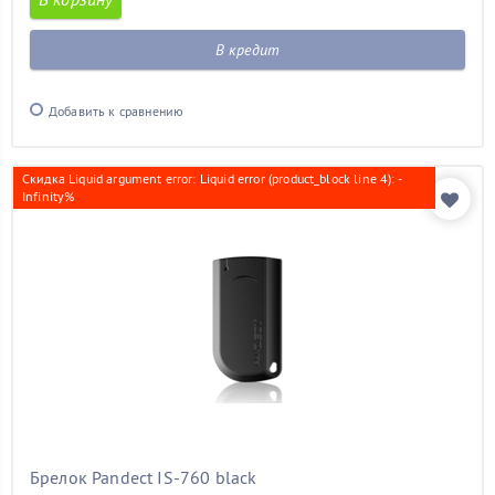
В кредит
Добавить к сравнению
Скидка Liquid argument error: Liquid error (product_block line 4): -
Infinity%
Брелок Pandect IS-760 black