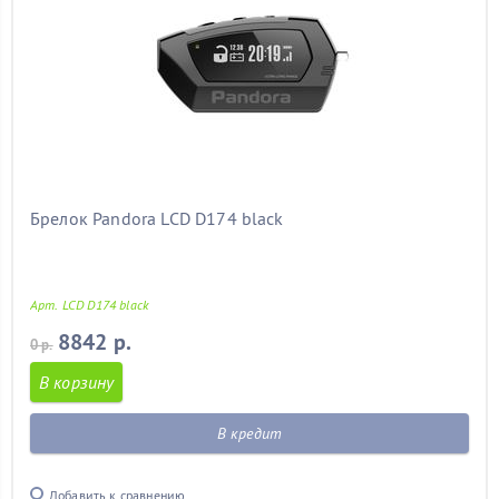
Брелок Pandora LCD D174 black
Арт. LCD D174 black
8842 р.
0 р.
В корзину
В кредит
Добавить к сравнению