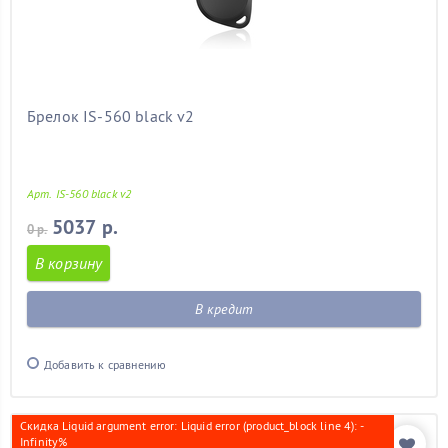
Брелок IS-560 black v2
Арт. IS-560 black v2
5037 р.
0 р.
В корзину
В кредит
Добавить к сравнению
Скидка Liquid argument error: Liquid error (product_block line 4): -
Infinity%