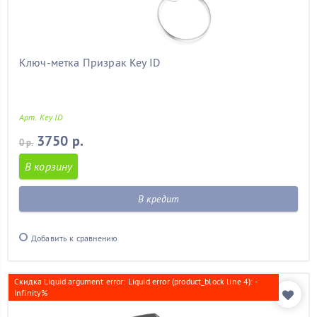
Ключ-метка Призрак Key ID
Арт. Key ID
3750 р.
0 р.
В корзину
В кредит
Добавить к сравнению
Скидка Liquid argument error: Liquid error (product_block line 4): -
Infinity%