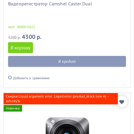
Видеорегистратор Camshel Caster Dual
Арт. 0000031621
4300 р.
4200 р.
В корзину
В кредит
Добавить к сравнению
Скидка Liquid argument error: Liquid error (product_block line 4): -
Infinity%
Новинка