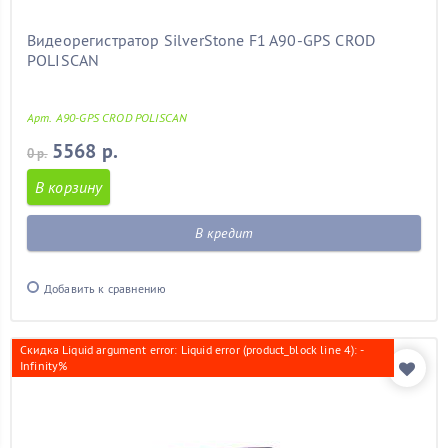
Видеорегистратор SilverStone F1 A90-GPS CROD
POLISCAN
Арт. A90-GPS CROD POLISCAN
5568 р.
0 р.
В корзину
В кредит
Добавить к сравнению
Скидка Liquid argument error: Liquid error (product_block line 4): -
Infinity%