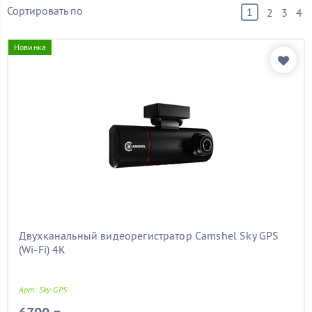
Бренд
Сортировать по
1
2
3
4
Марка автомобиля
Новинка
Конструкция
Количество камер
Популярное в категории
Показать товары
Двухканальный видеорегистратор Camshel Sky GPS
(Wi-Fi) 4K
Арт. Sky-GPS