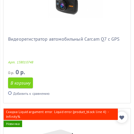
Видеорегистратор автомобильный Carcam Q7 с GPS
Арт. 138010748
0 р.
0 р.
В корзину
Добавить к сравнению
Скидка Liquid argument error: Liquid error (product_block line 4): -
Infinity%
Новинка