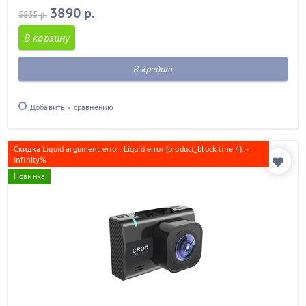
3890 р.
5835 р.
В корзину
В кредит
Добавить к сравнению
Скидка Liquid argument error: Liquid error (product_block line 4): -
Infinity%
Новинка