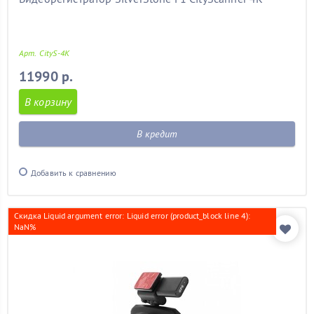
Арт. CityS-4K
11990 р.
В корзину
В кредит
Добавить к сравнению
Скидка Liquid argument error: Liquid error (product_block line 4):
NaN%