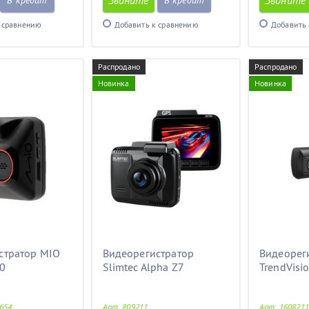
Звоните
Звоните
В кредит
В кредит
 сравнению
Добавить к сравнению
Добавить 
Распродано
Распродано
Новинка
Новинка
стратор MIO
Видеорегистратор
Видеорег
0
Slimtec Alpha Z7
TrendVisio
654
Арт. 809211
Арт. 1608211