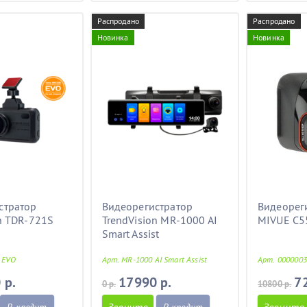
Распродано
Распродано
Новинка
Новинка
стратор
Видеорегистратор
Видеорег
n TDR-721S
TrendVision MR-1000 AI
MIVUE C5
Smart Assist
 EVO
Арт. MR-1000 AI Smart Assist
Арт. 000000
 р.
17990 р.
7
0 р.
10800 р.