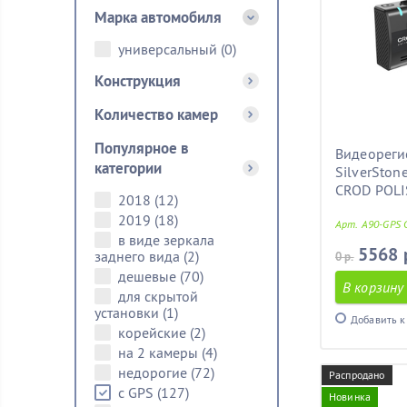
Марка автомобиля
универсальный
(0)
Конструкция
Количество камер
Популярное в
Видеореги
категории
SilverSton
CROD POL
2018
(12)
2019
(18)
Арт. A90-GPS
в виде зеркала
5568 
заднего вида
(2)
0 р.
дешевые
(70)
В корзину
для скрытой
установки
(1)
Добавить к
корейские
(2)
на 2 камеры
(4)
недорогие
(72)
Распродано
с GPS
(127)
Новинка