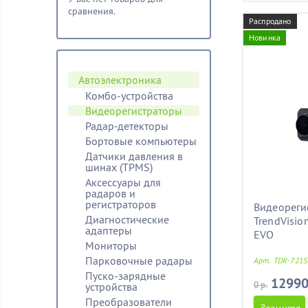
сравнения.
Распродано
Новинка
Автоэлектроника
Комбо-устройства
Видеорегистраторы
Радар-детекторы
Бортовые компьютеры
Датчики давления в
шинах (TPMS)
Аксессуары для
радаров и
регистраторов
Видеореги
Диагностические
TrendVisio
адаптеры
EVO
Мониторы
Парковочные радары
Арт. TDR-721S
Пуско-зарядные
12990
0 р.
устройства
Преобразователи