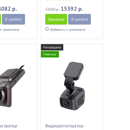
3082 р.
15392 р.
23088 р.
Звоните
В кредит
В кредит
к сравнению
Добавить к сравнению
Распродано
Новинка
истратор
Видеорегистратор