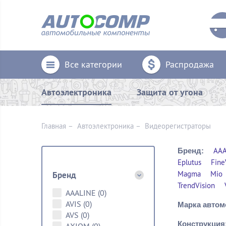
Все категории
Распродажа
Автоэлектроника
Защита от угона
Главная
–
Автоэлектроника
–
Видеорегистраторы
AAA
Бренд:
Eplutus
Fine
Magma
Mio
Бренд
TrendVision
AAALINE
(0)
AVIS
(0)
Марка автом
AVS
(0)
Конструкция