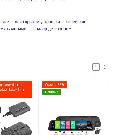
евые
для скрытой установки
корейские
умя камерами
с радар детектором
1
2
argument error:
Скидка 33%
roduct_block line
Новинка