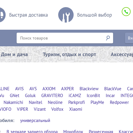
Быстрая доставка
Большой выбор
Вх
Дом и дача
Туризм, отдых и спорт
Аксессу
LINE
AVIS
AVS
AXIOM
AXPER
Blackview
BlackVue
Ca
Vu
GNet
Goluk
GRAVITERO
iCAMZ
IconBit
Incar
INTEG
Nakamichi
Navitel
Neoline
Parkprofi
PlayMe
Redpower
VIOFO
VIPER
Vizant
Volfox
Xiaomi
универсальный
обиля:
В зеркале заднего обзора
Моноблок
Разнесенная
Класси
: