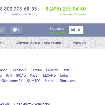
8 800 775-68-95
8 (495) 255-04-60
Звонок для России
Звонок для Москвы
Корзина
0
од
0
Ваш ID:
3056
ары
Автохимия и косметика
Уценка
mShel
Cansonic
Carcam
Cenmax
DVR
O
iON
IROAD
KazEr
LEXAND
Lukas
Silverstone F1
SLIMTEC
Stealth
Tomahawk
ческая
Для скрытой установки