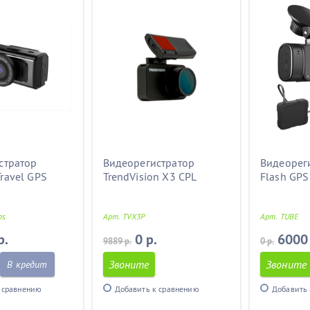
стратор
Видеорегистратор
Видеореги
ravel GPS
TrendVision X3 CPL
Flash GPS
ps
Арт. TVX3P
Арт. TUBE
р.
0 р.
6000
9889 р.
0 р.
Звоните
Звоните
В кредит
 сравнению
Добавить к сравнению
Добавить 