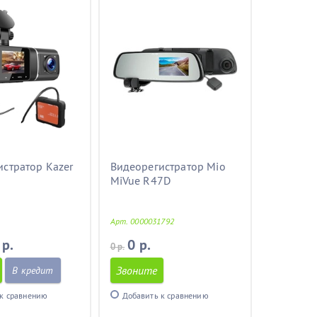
стратор Kazer
Видеорегистратор Mio
MiVue R47D
Арт. 0000031792
 р.
0 р.
0 р.
Звоните
В кредит
к сравнению
Добавить к сравнению