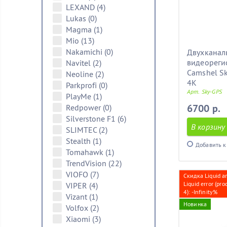
LEXAND
(4)
Lukas
(0)
Magma
(1)
Mio
(13)
Nakamichi
(0)
Двухканал
видеореги
Navitel
(2)
Camshel Sk
Neoline
(2)
4K
Parkprofi
(0)
Арт. Sky-GPS
PlayMe
(1)
6700 р.
Redpower
(0)
Silverstone F1
(6)
В корзину
SLIMTEC
(2)
Stealth
(1)
Добавить к
Tomahawk
(1)
TrendVision
(22)
VIOFO
(7)
Скидка Liquid a
Liquid error (pro
VIPER
(4)
4): -Infinity%
Vizant
(1)
Новинка
Volfox
(2)
Xiaomi
(3)