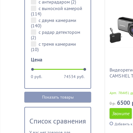
с антирадаром
(2)
с выносной камерой
(114)
с двумя камерами
(140)
с радар детектором
(2)
с тремя камерами
(10)
Цена
Видеореги
CAMSHEL T
0
руб.
74534
руб.
Арт. TRAVEL g
Показать товары
6500 
0 р.
Звоните
Список сравнения
Добавить к
У вас нет товаров для