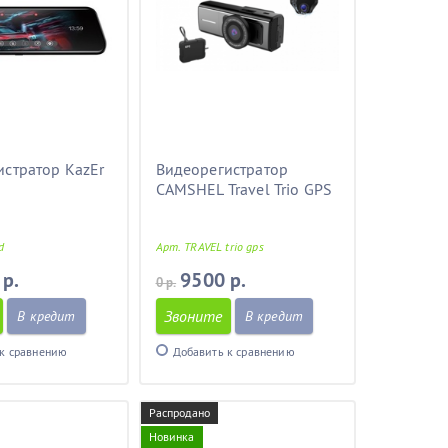
истратор KazEr
Видеорегистратор
CAMSHEL Travel Trio GPS
d
Арт. TRAVEL trio gps
 р.
9500 р.
0 р.
Звоните
В кредит
В кредит
к сравнению
Добавить к сравнению
Распродано
Новинка