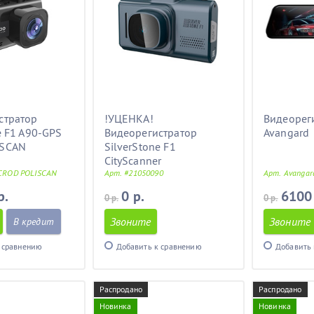
стратор
!УЦЕНКА!
Видеорег
e F1 A90-GPS
Видеорегистратор
Avangard
ISCAN
SilverStone F1
CityScanner
 CROD POLISCAN
Арт. #21050090
Арт. Avangar
р.
0 р.
6100
0 р.
0 р.
Звоните
Звоните
В кредит
 сравнению
Добавить к сравнению
Добавить 
Распродано
Распродано
Новинка
Новинка