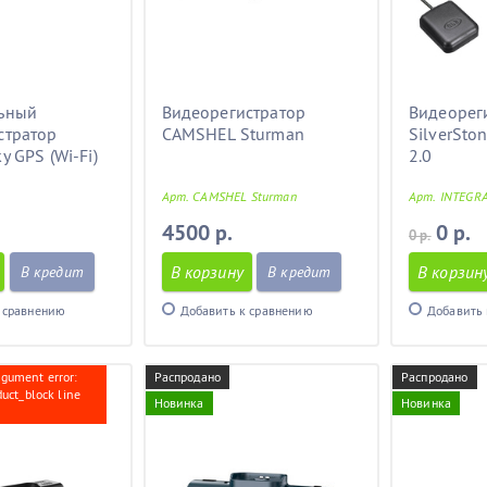
ьный
Видеорегистратор
Видеорег
стратор
CAMSHEL Sturman
SilverSto
y GPS (Wi-Fi)
2.0
Арт. CAMSHEL Sturman
Арт. INTEGRA
4500 р.
0 р.
0 р.
В корзину
В корзин
В кредит
В кредит
 сравнению
Добавить к сравнению
Добавить 
rgument error:
Распродано
Распродано
duct_block line
Новинка
Новинка