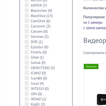
AXIOM
(0)
AXPER
(7)
Количество 
Blackview
(9)
BlackVue
(13)
Популярное 
CamShel
(6)
на 2 камеры
Cansonic
(3)
с тремя каме
Carcam
(0)
Cenmax
(2)
Видеор
DVR
(1)
Eplutus
(0)
FineVu
(0)
Сортировать 
GNet
(1)
Goluk
(0)
Новинка
GRAVITERO
(5)
iCAMZ
(0)
IconBit
(0)
Incar
(4)
INTEGO
(0)
iON
(0)
IROAD
(1)
KazEr
(2)