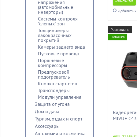
Звоните
напряжения
(автомобильные
Добавить к
инверторы)
Системы контроля
"слепых" зон
Толщиномеры
Распродано
лакокрасочных
Новинка
покрытий
Камеры заднего вида
Пусковые провода
Поршневые
компрессоры
Предпусковой
подогреватель
Кнопка старт-стоп
Транспондеры
Модули управления
Защита от угона
Дом и дача
Видеореги
MIVUE C43
Туризм, отдых и спорт
Аксессуары
Автохимия и косметика
Арт. 00000031