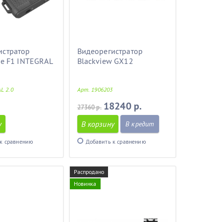
истратор
Видеорегистратор
ne F1 INTEGRAL
Blackview GX12
L 2.0
Арт. 1906203
18240 р.
27360 р.
у
В корзину
В кредит
к сравнению
Добавить к сравнению
Распродано
Новинка