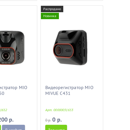
Распродано
Новинка
истратор MIO
Видеорегистратор MIO
50
MIVUE C431
31652
Арт. 00000031653
200 р.
0 р.
0 р.