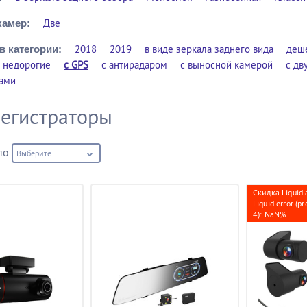
Две
камер:
2018
2019
в виде зеркала заднего вида
деш
в категории:
недорогие
с GPS
с антирадаром
с выносной камерой
с дв
рами
егистраторы
по
Выберите
Скидка Liquid 
Liquid error (p
4): NaN%