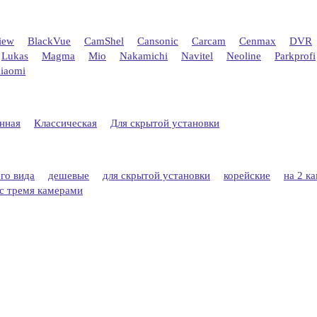
iew
BlackVue
CamShel
Cansonic
Carcam
Cenmax
DVR
Lukas
Magma
Mio
Nakamichi
Navitel
Neoline
Parkprofi
iaomi
нная
Классическая
Для скрытой установки
его вида
дешевые
для скрытой установки
корейские
на 2 к
с тремя камерами