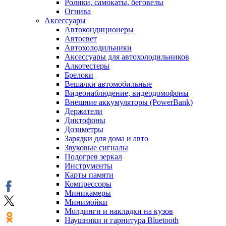
Ролики, самокаты, беговелы
Огнива
Аксессуары
Автокондиционеры
Aвтосвет
Автохолодильники
Аксессуары для автохолодильников
Алкотестеры
Брелоки
Вешалки автомобильные
Видеонаблюдение, видеодомофоны
Внешние аккумуляторы (PowerBank)
Держатели
Диктофоны
Дозиметры
Зарядки для дома и авто
Звуковые сигналы
Подогрев зеркал
Инструменты
Карты памяти
Компрессоры
Миникамеры
Минимойки
Молдинги и накладки на кузов
Наушники и гарнитура Bluetooth