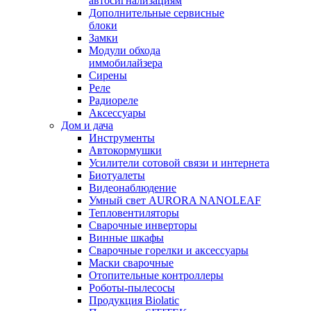
автосигнализациям
Дополнительные сервисные
блоки
Замки
Модули обхода
иммобилайзера
Сирены
Реле
Радиореле
Аксессуары
Дом и дача
Инструменты
Автокормушки
Усилители сотовой связи и интернета
Биотуалеты
Видеонаблюдение
Умный свет AURORA NANOLEAF
Тепловентиляторы
Сварочные инверторы
Винные шкафы
Сварочные горелки и аксессуары
Маски сварочные
Отопительные контроллеры
Роботы-пылесосы
Продукция Biolatic