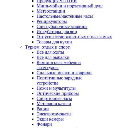
Продукция SITITEK
Мини-мойки и портативный душ
Метеостанции
Настольные/настенные часы
Рециркуляторы
Снегоуборочные машины
Инкубаторы для яиц
Отпугиватели животных и насекомых
Товары для кухни
Туризм, отдых и спорт
Все для охоты
Все для рыбалки
Кемпинговая мебель и
аксессуары
Спальные мешки и коврики
Портативные зарядные
устройства
Ножи и мультитулы
Оптические приборы
Спортивные часы
Металлоискатели
Рации
Электросамокаты
Экшн камеры
Фонари