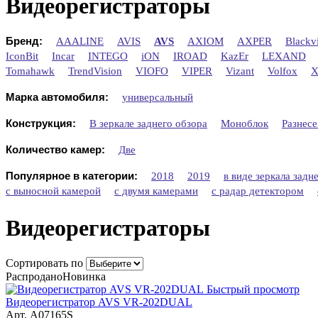
Видеорегистраторы
Бренд:
AAALINE
AVIS
AVS
AXIOM
AXPER
Blackv
IconBit
Incar
INTEGO
iON
IROAD
KazEr
LEXAND
Tomahawk
TrendVision
VIOFO
VIPER
Vizant
Volfox
X
Марка автомобиля:
универсальный
Конструкция:
В зеркале заднего обзора
Моноблок
Разнесе
Количество камер:
Две
Популярное в категории:
2018
2019
в виде зеркала задн
с выносной камерой
с двумя камерами
с радар детектором
Видеорегистраторы
Сортировать по
Распродано
Новинка
Быстрый просмотр
Видеорегистратор AVS VR-202DUAL
Арт. A07165S