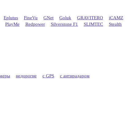
Eplutus
FineVu
GNet
Goluk
GRAVITERO
iCAMZ
PlayMe
Redpower
Silverstone F1
SLIMTEC
Stealth
амеры
недорогие
с GPS
с антирадаром