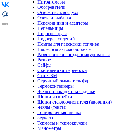
Нитратомеры
Обогреватели
Освежитель воздуха
Охота и рыбалка
Переходники и адаптеры
Пепельницы
Подогрев руля
Подогрев сидений
Помпы для перекачки топлива
Пылесосы автомобильные
Разветвители гнезда прикуривателя
Разное
Сейфы
Светильники-переноски
Скотч 3М
Струйный омыватель фар
Термоконтейнеры
Чехлы и накидки на сиденье
Щетки и скребки
Щетки стеклоочистителя (дворники)
Чехлы (тенты)
Тонировочная пленка
Зеркалa
Термосы и термокружки
Манометры