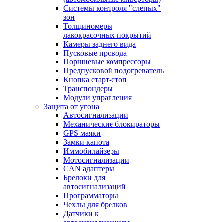
Системы контроля "слепых"
зон
Толщиномеры
лакокрасочных покрытий
Камеры заднего вида
Пусковые провода
Поршневые компрессоры
Предпусковой подогреватель
Кнопка старт-стоп
Транспондеры
Модули управления
Защита от угона
Автосигнализации
Механические блoкираторы
GPS маяки
Замки капота
Иммобилайзеры
Мотосигнализации
CAN адаптеры
Брелоки для
автосигнализаций
Программаторы
Чехлы для брелков
Датчики к