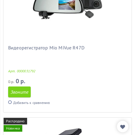
Видеорегистратор Mio MiVue R47D
Арт. 0000031792
0 р.
0 р.
Звоните
Добавить к сравнению
Распродано
Новинка