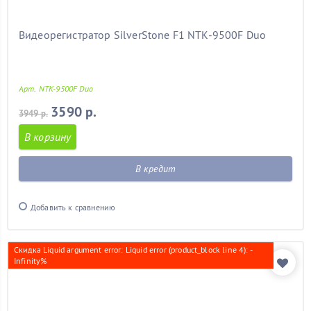
Видеорегистратор SilverStone F1 NTK-9500F Duo
Арт. NTK-9500F Duo
3590 р.
3949 р.
В корзину
В кредит
Добавить к сравнению
Скидка Liquid argument error: Liquid error (product_block line 4): -
Infinity%