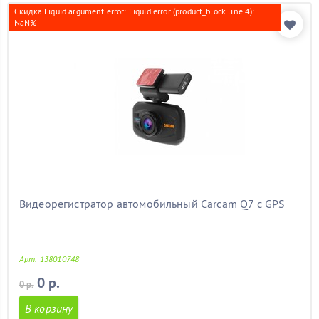
Скидка Liquid argument error: Liquid error (product_block line 4):
NaN%
Видеорегистратор автомобильный Carcam Q7 с GPS
Арт. 138010748
0 р.
0 р.
В корзину