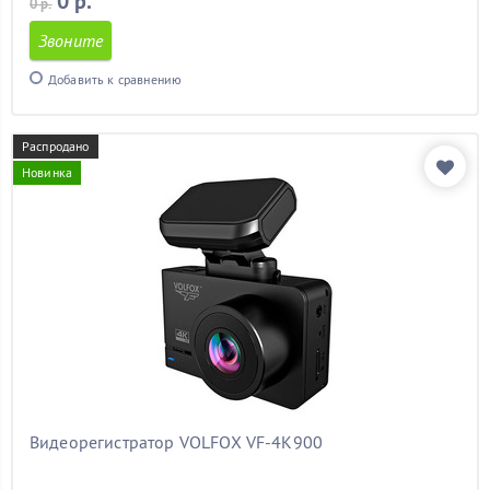
0 р.
0 р.
Incar
(9)
INTEGO
(10)
Звоните
iON
(1)
Добавить к сравнению
IROAD
(1)
KazEr
(8)
LEXAND
(16)
Распродано
Lukas
(1)
Новинка
Magma
(2)
Mio
(20)
Nakamichi
(1)
Navitel
(8)
Neoline
(5)
Parkprofi
(1)
PlayMe
(7)
Redpower
(2)
Silverstone F1
(26)
SLIMTEC
(15)
Stealth
(1)
Видеорегистратор VOLFOX VF-4K900
Tomahawk
(2)
TrendVision
(39)