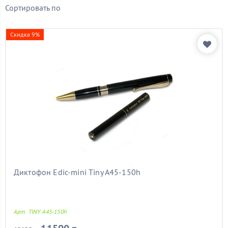
Бренд
Сортировать по
Показать товары
Скидка 9%
Диктофон Edic-mini Tiny A45-150h
Арт. TINY A45-150h