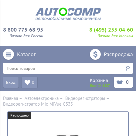
8 800 775-68-95
8 (495) 255-04-60
Звонок для России
Звонок для Москвы
Каталог
Распродажа
Корзина
0
Вход
0
Ваш ID:
6587
Главная
–
Автоэлектроника
–
Видеорегистраторы
–
Видеорегистратор Mio MiVue C335
Распродано