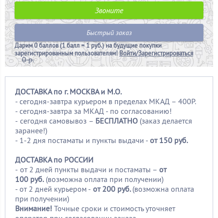
Звоните
Быстрый заказ
Дарим
0 баллов (1 балл = 1 руб.)
на будущие покупки
зарегистрированным пользователям!
Войти/Зарегистрироваться
0 р.
ДОСТАВКА по г. МОСКВА и М.О.
- сегодня-завтра курьером в пределах МКАД – 400Р.
- сегодня-завтра за МКАД - по согласованию!
-
сегодня самовывоз –
БЕСПЛАТНО
(заказ делается
заранее!)
- 1-2 дня постаматы и пункты выдачи -
от 150 руб.
ДОСТАВКА по РОССИИ
-
от 2 дней пункты выдачи и постаматы –
от
100
руб.
(возможна оплата при получении)
- от 2 дней курьером -
от 200 руб.
(возможна оплата
при получении)
Внимание!
Точные сроки и стоимость уточняет