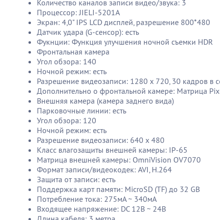
Количество каналов записи видео/звука: 3
Процессор: JIELI-5201A
Экран: 4,0" IPS LCD дисплей, разрешение 800*480
Датчик удара (G-сенсор): есть
Фукнции: Функция улучшения ночной съемки HDR
Фронтальная камера
Угол обзора: 140
Ночной режим: есть
Разрешение видеозаписи: 1280 x 720, 30 кадров в 
Дополнительно о фронтальной камере: Матрица Pix
Внешняя камера (камера заднего вида)
Парковочные линии: есть
Угол обзора: 120
Ночной режим: есть
Разрешение видеозаписи: 640 х 480
Класс влагозащиты внешней камеры: IP-65
Матрица внешней камеры: OmniVision OV7070
Формат записи/видеокодек: AVI, H.264
Защита от записи: есть
Поддержка карт памяти: MicroSD (TF) до 32 GB
Потребление тока: 275мA ~ 340мA
Входящее напряжение: DC 12В ~ 24В
Длина кабеля: 3 метра