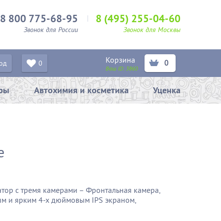
8 800 775-68-95
8 (495) 255-04-60
Звонок для России
Звонок для Москвы
Корзина
0
од
0
Ваш ID:
3860
ары
Автохимия и косметика
Уценка
e
атор с тремя камерами – Фронтальная камера,
ым и ярким 4-х дюймовым IPS экраном,