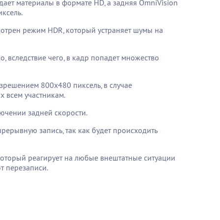
ает материалы в формате HD, а задняя OmniVision
ксель.
мотрен режим HDR, который устраняет шумы на
о, вследствие чего, в кадр попадет множество
зрешением 800х480 пиксель, в случае
х всем участникам.
ючении задней скорости.
прерывную запись, так как будет происходить
, который реагирует на любые внештатные ситуации
от перезаписи.