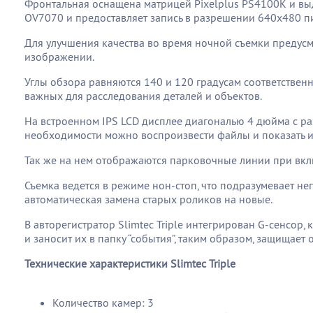
Фронтальная оснащена матрицей Pixelplus PS4100K и выд
OV7070 и предоставляет запись в разрешении 640х480 пи
Для улучшения качества во время ночной съемки предус
изображении.
Углы обзора равняются 140 и 120 градусам соответственн
важных для расследования деталей и объектов.
На встроенном IPS LCD дисплее диагональю 4 дюйма с ра
необходимости можно воспроизвести файлы и показать и
Так же на нем отображаются парковочные линии при вкл
Съемка ведется в режиме нон-стоп, что подразумевает не
автоматическая замена старых роликов на новые.
В авторегистратор Slimtec Triple интегрирован G-сенсор
и заносит их в папку “события”, таким образом, защищает 
Технические характеристики Slimtec Triple
Количество камер: 3