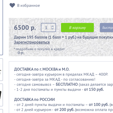
В избранное
6500 р.
В корзину
Быстр
Дарим
195 баллов (1 балл = 1 руб.)
на будущие покупк
Зарегистрироваться
*
подробнее о покупке в кредит
0 р.
ДОСТАВКА по г. МОСКВА и М.О.
- сегодня-завтра курьером в пределах МКАД – 400Р.
- сегодня-завтра за МКАД - по согласованию!
-
сегодня самовывоз –
БЕСПЛАТНО
(заказ делается зар
- 1-2 дня постаматы и пункты выдачи -
от 150 руб.
ДОСТАВКА по РОССИИ
-
от 2 дней пункты выдачи и постаматы –
от 100
руб.
(
- от 2 дней курьером -
от 200 руб.
(возможна оплата пр