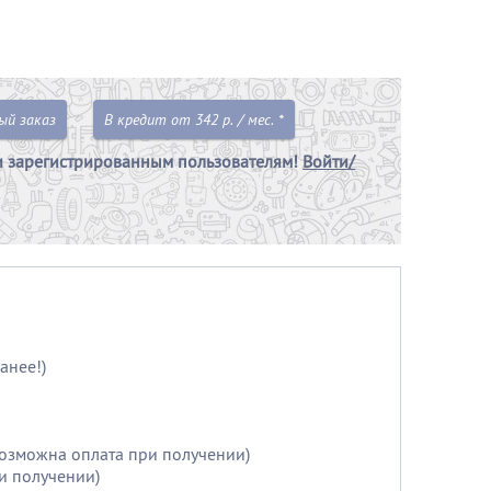
ый заказ
В кредит от 342 р. / мес. *
и зарегистрированным пользователям!
Войти/
анее!)
возможна оплата при получении)
и получении)