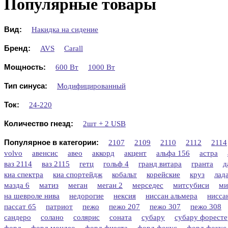
Популярные товары
Вид:
Накидка на сидение
Бренд:
AVS
Carall
Мощность:
600 Вт
1000 Вт
Тип синуса:
Модифицированный
Ток:
24-220
Количество гнезд:
2шт + 2 USB
Популярное в категории:
2107
2109
2110
2112
2114
volvo
авенсис
авео
аккорд
акцент
альфа 156
астра
ваз 2114
ваз 2115
гетц
гольф 4
гранд витара
гранта
д
киа спектра
киа спортейдж
кобальт
корейские
круз
лад
мазда 6
матиз
меган
меган 2
мерседес
митсубиси
ми
на шевроле нива
недорогие
нексия
ниссан альмера
нисса
пассат б5
патриот
пежо
пежо 207
пежо 307
пежо 308
сандеро
солано
солярис
соната
субару
субару форесте
форд
форд мондео
форд фиеста
форд фокус
форд фокус