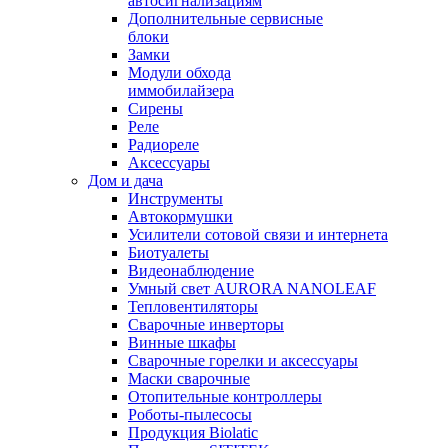
автосигнализациям
Дополнительные сервисные
блоки
Замки
Модули обхода
иммобилайзера
Сирены
Реле
Радиореле
Аксессуары
Дом и дача
Инструменты
Автокормушки
Усилители сотовой связи и интернета
Биотуалеты
Видеонаблюдение
Умный свет AURORA NANOLEAF
Тепловентиляторы
Сварочные инверторы
Винные шкафы
Сварочные горелки и аксессуары
Маски сварочные
Отопительные контроллеры
Роботы-пылесосы
Продукция Biolatic