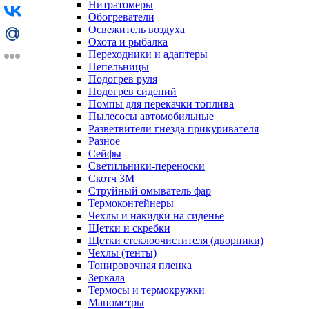
Нитратомеры
Обогреватели
Освежитель воздуха
Охота и рыбалка
Переходники и адаптеры
Пепельницы
Подогрев руля
Подогрев сидений
Помпы для перекачки топлива
Пылесосы автомобильные
Разветвители гнезда прикуривателя
Разное
Сейфы
Светильники-переноски
Скотч 3М
Струйный омыватель фар
Термоконтейнеры
Чехлы и накидки на сиденье
Щетки и скребки
Щетки стеклоочистителя (дворники)
Чехлы (тенты)
Тонировочная пленка
Зеркалa
Термосы и термокружки
Манометры