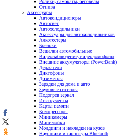
Ролики, самокаты, беговелы
Огнива
Аксессуары
Автокондиционеры
Aвтосвет
Автохолодильники
Аксессуары для автохолодильников
Алкотестеры
Брелоки
Вешалки автомобильные
Видеонаблюдение, видеодомофоны
Внешние аккумуляторы (PowerBank)
Держатели
Диктофоны
Дозиметры
Зарядки для дома и авто
Звуковые сигналы
Подогрев зеркал
Инструменты
Карты памяти
Компрессоры
Миникамеры
Минимойки
Молдинги и накладки на кузов
Наушники и гарнитура Bluetooth