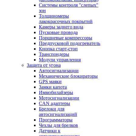
Системы контроля "слепых"
зон
Толщиномеры
лакокрасочных покрытий
Камеры заднего вида
Пусковые провода
Поршневые компрессоры
Предпусковой подогреватель
Кнопка старт-стоп
Транспондеры
Модули управления
Защита от угона
Автосигнализации
Механические блoкираторы
GPS маяки
Замки капота
Иммобилайзеры
Мотосигнализации
CAN адаптеры
Брелоки для
автосигнализаций
Программаторы
Чехлы для брелков
Датчики к