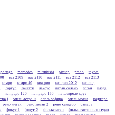
sportage
mercedes
mitsubishi
pitstop
prado
toyota
108
ваз 2109
ваз 2110
ваз 2111
ваз 2112
ваз 2113
камри
камри 40
киа рио
киа рио 2012
киа сид
9
ларгус
лачетти
лексус
лифан солано
логан
мазда
на прадо 120
на прадо 150
на шевроле круз
тра j
опель астра н
опель зафира
опель мокка
паджеро
рено меган
рено меган 2
рено сандеро
самара
я
фокус 1
фокус 2
фольксваген
фольксваген поло седан
акцент
хендай солярис
ховер
хонда
чери амулет