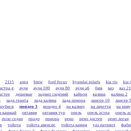
2115
astra
bmw
ford focus
hyundai solaris
kia rio
kia 
астра g
ауди
ауди 100
ауди 80
ауди а6
бмв
ваз
ваз 2
астер
дешевые
задних сидений
кайрон
калина
калина 2
а
лада гранта
лада калина
лада приора
лансер 10
лансер 
цубиси
мондео 3
мондео 4
на калину
на лачетти
на ниву
н кашкай
октавия
октавия тур
опель
опель астра
опель ас
поло седан
прадо
приора
рено
рено дастер
рено логан
р
тойота
тойота авенсис
тойота камри
уаз патриот
фаби
 1
форд фокус 2
форд фьюжен
форестер
хендай
хендай 