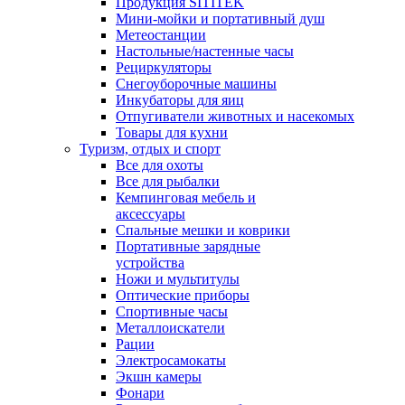
Продукция SITITEK
Мини-мойки и портативный душ
Метеостанции
Настольные/настенные часы
Рециркуляторы
Снегоуборочные машины
Инкубаторы для яиц
Отпугиватели животных и насекомых
Товары для кухни
Туризм, отдых и спорт
Все для охоты
Все для рыбалки
Кемпинговая мебель и
аксессуары
Спальные мешки и коврики
Портативные зарядные
устройства
Ножи и мультитулы
Оптические приборы
Спортивные часы
Металлоискатели
Рации
Электросамокаты
Экшн камеры
Фонари