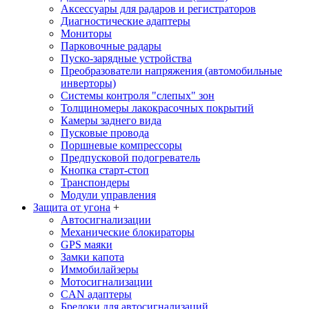
Аксессуары для радаров и регистраторов
Диагностические адаптеры
Мониторы
Парковочные радары
Пуско-зарядные устройства
Преобразователи напряжения (автомобильные
инверторы)
Системы контроля "слепых" зон
Толщиномеры лакокрасочных покрытий
Камеры заднего вида
Пусковые провода
Поршневые компрессоры
Предпусковой подогреватель
Кнопка старт-стоп
Транспондеры
Модули управления
Защита от угона
+
Автосигнализации
Механические блoкираторы
GPS маяки
Замки капота
Иммобилайзеры
Мотосигнализации
CAN адаптеры
Брелоки для автосигнализаций