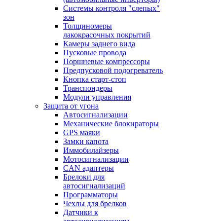
Системы контроля "слепых"
зон
Толщиномеры
лакокрасочных покрытий
Камеры заднего вида
Пусковые провода
Поршневые компрессоры
Предпусковой подогреватель
Кнопка старт-стоп
Транспондеры
Модули управления
Защита от угона
Автосигнализации
Механические блoкираторы
GPS маяки
Замки капота
Иммобилайзеры
Мотосигнализации
CAN адаптеры
Брелоки для
автосигнализаций
Программаторы
Чехлы для брелков
Датчики к