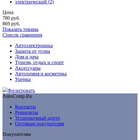
электрический
(2)
Цена
780
руб.
869
руб.
Показать товары
Список сравнения
Автоэлектроника
Защита от угона
Дом и дача
Туризм, отдых и спорт
Аксессуары
Автохимия и косметика
Уценка
Фильтровать
AutoComp.Ru
Контакты
Реквизиты
Установочный центр
Оптовым покупателям
Покупателям