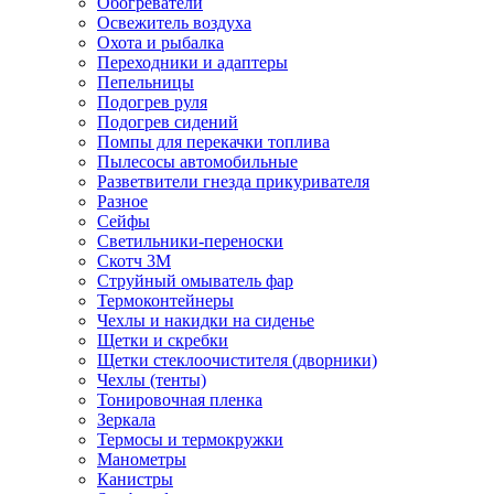
Обогреватели
Освежитель воздуха
Охота и рыбалка
Переходники и адаптеры
Пепельницы
Подогрев руля
Подогрев сидений
Помпы для перекачки топлива
Пылесосы автомобильные
Разветвители гнезда прикуривателя
Разное
Сейфы
Светильники-переноски
Скотч 3М
Струйный омыватель фар
Термоконтейнеры
Чехлы и накидки на сиденье
Щетки и скребки
Щетки стеклоочистителя (дворники)
Чехлы (тенты)
Тонировочная пленка
Зеркалa
Термосы и термокружки
Манометры
Канистры