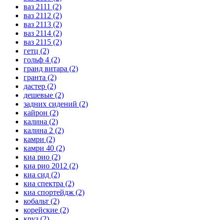
ваз 2111
(2)
ваз 2112
(2)
ваз 2113
(2)
ваз 2114
(2)
ваз 2115
(2)
гетц
(2)
гольф 4
(2)
гранд витара
(2)
гранта
(2)
дастер
(2)
дешевые
(2)
задних сидений
(2)
кайрон
(2)
калина
(2)
калина 2
(2)
камри
(2)
камри 40
(2)
киа рио
(2)
киа рио 2012
(2)
киа сид
(2)
киа спектра
(2)
киа спортейдж
(2)
кобальт
(2)
корейские
(2)
круз
(2)