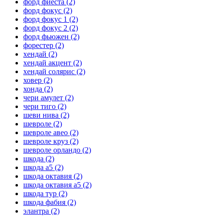
форд фиеста
(2)
форд фокус
(2)
форд фокус 1
(2)
форд фокус 2
(2)
форд фьюжен
(2)
форестер
(2)
хендай
(2)
хендай акцент
(2)
хендай солярис
(2)
ховер
(2)
хонда
(2)
чери амулет
(2)
чери тиго
(2)
шеви нива
(2)
шевроле
(2)
шевроле авео
(2)
шевроле круз
(2)
шевроле орландо
(2)
шкода
(2)
шкода а5
(2)
шкода октавия
(2)
шкода октавия а5
(2)
шкода тур
(2)
шкода фабия
(2)
элантра
(2)