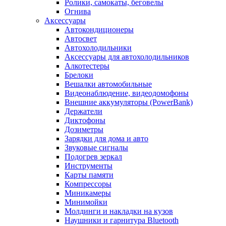
Ролики, самокаты, беговелы
Огнива
Аксессуары
Автокондиционеры
Aвтосвет
Автохолодильники
Аксессуары для автохолодильников
Алкотестеры
Брелоки
Вешалки автомобильные
Видеонаблюдение, видеодомофоны
Внешние аккумуляторы (PowerBank)
Держатели
Диктофоны
Дозиметры
Зарядки для дома и авто
Звуковые сигналы
Подогрев зеркал
Инструменты
Карты памяти
Компрессоры
Миникамеры
Минимойки
Молдинги и накладки на кузов
Наушники и гарнитура Bluetooth