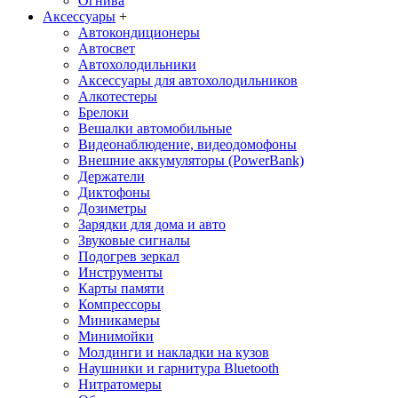
Огнива
Аксессуары
+
Автокондиционеры
Aвтосвет
Автохолодильники
Аксессуары для автохолодильников
Алкотестеры
Брелоки
Вешалки автомобильные
Видеонаблюдение, видеодомофоны
Внешние аккумуляторы (PowerBank)
Держатели
Диктофоны
Дозиметры
Зарядки для дома и авто
Звуковые сигналы
Подогрев зеркал
Инструменты
Карты памяти
Компрессоры
Миникамеры
Минимойки
Молдинги и накладки на кузов
Наушники и гарнитура Bluetooth
Нитратомеры