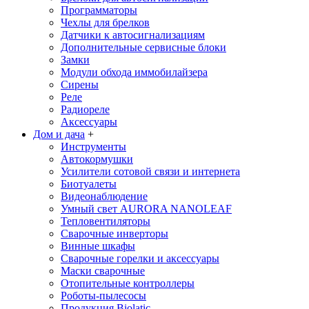
Программаторы
Чехлы для брелков
Датчики к автосигнализациям
Дополнительные сервисные блоки
Замки
Модули обхода иммобилайзера
Сирены
Реле
Радиореле
Аксессуары
Дом и дача
+
Инструменты
Автокормушки
Усилители сотовой связи и интернета
Биотуалеты
Видеонаблюдение
Умный свет AURORA NANOLEAF
Тепловентиляторы
Сварочные инверторы
Винные шкафы
Сварочные горелки и аксессуары
Маски сварочные
Отопительные контроллеры
Роботы-пылесосы
Продукция Biolatic