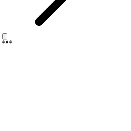
#
#
#