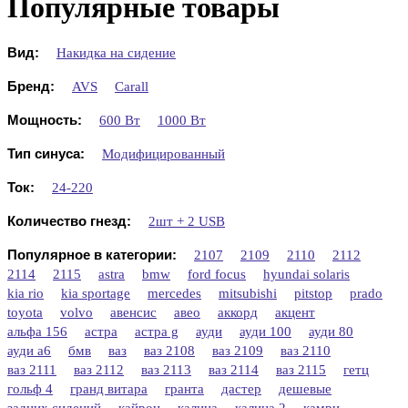
Популярные товары
Вид:
Накидка на сидение
Бренд:
AVS
Carall
Мощность:
600 Вт
1000 Вт
Тип синуса:
Модифицированный
Ток:
24-220
Количество гнезд:
2шт + 2 USB
Популярное в категории:
2107
2109
2110
2112
2114
2115
astra
bmw
ford focus
hyundai solaris
kia rio
kia sportage
mercedes
mitsubishi
pitstop
prado
toyota
volvo
авенсис
авео
аккорд
акцент
альфа 156
астра
астра g
ауди
ауди 100
ауди 80
ауди а6
бмв
ваз
ваз 2108
ваз 2109
ваз 2110
ваз 2111
ваз 2112
ваз 2113
ваз 2114
ваз 2115
гетц
гольф 4
гранд витара
гранта
дастер
дешевые
задних сидений
кайрон
калина
калина 2
камри