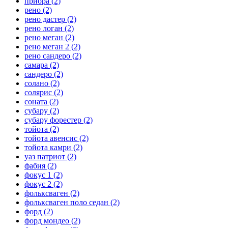
приора
(2)
рено
(2)
рено дастер
(2)
рено логан
(2)
рено меган
(2)
рено меган 2
(2)
рено сандеро
(2)
самара
(2)
сандеро
(2)
солано
(2)
солярис
(2)
соната
(2)
субару
(2)
субару форестер
(2)
тойота
(2)
тойота авенсис
(2)
тойота камри
(2)
уаз патриот
(2)
фабия
(2)
фокус 1
(2)
фокус 2
(2)
фольксваген
(2)
фольксваген поло седан
(2)
форд
(2)
форд мондео
(2)