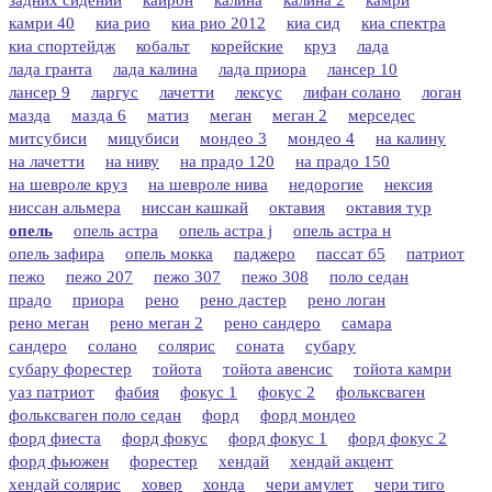
камри 40
киа рио
киа рио 2012
киа сид
киа спектра
киа спортейдж
кобальт
корейские
круз
лада
лада гранта
лада калина
лада приора
лансер 10
лансер 9
ларгус
лачетти
лексус
лифан солано
логан
мазда
мазда 6
матиз
меган
меган 2
мерседес
митсубиси
мицубиси
мондео 3
мондео 4
на калину
на лачетти
на ниву
на прадо 120
на прадо 150
на шевроле круз
на шевроле нива
недорогие
нексия
ниссан альмера
ниссан кашкай
октавия
октавия тур
опель
опель астра
опель астра j
опель астра н
опель зафира
опель мокка
паджеро
пассат б5
патриот
пежо
пежо 207
пежо 307
пежо 308
поло седан
прадо
приора
рено
рено дастер
рено логан
рено меган
рено меган 2
рено сандеро
самара
сандеро
солано
солярис
соната
субару
субару форестер
тойота
тойота авенсис
тойота камри
уаз патриот
фабия
фокус 1
фокус 2
фольксваген
фольксваген поло седан
форд
форд мондео
форд фиеста
форд фокус
форд фокус 1
форд фокус 2
форд фьюжен
форестер
хендай
хендай акцент
хендай солярис
ховер
хонда
чери амулет
чери тиго