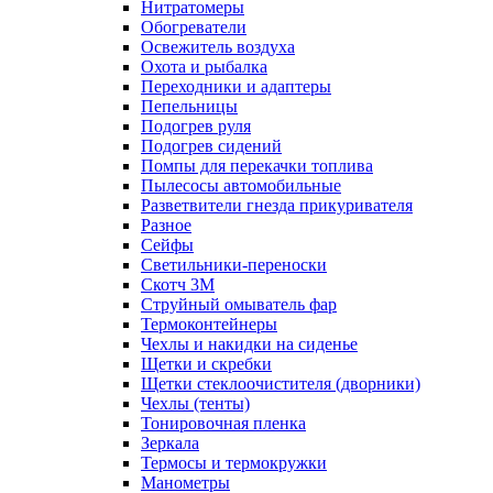
Нитратомеры
Обогреватели
Освежитель воздуха
Охота и рыбалка
Переходники и адаптеры
Пепельницы
Подогрев руля
Подогрев сидений
Помпы для перекачки топлива
Пылесосы автомобильные
Разветвители гнезда прикуривателя
Разное
Сейфы
Светильники-переноски
Скотч 3М
Струйный омыватель фар
Термоконтейнеры
Чехлы и накидки на сиденье
Щетки и скребки
Щетки стеклоочистителя (дворники)
Чехлы (тенты)
Тонировочная пленка
Зеркалa
Термосы и термокружки
Манометры