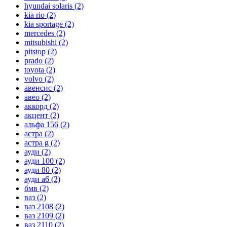
hyundai solaris
(2)
kia rio
(2)
kia sportage
(2)
mercedes
(2)
mitsubishi
(2)
pitstop
(2)
prado
(2)
toyota
(2)
volvo
(2)
авенсис
(2)
авео
(2)
аккорд
(2)
акцент
(2)
альфа 156
(2)
астра
(2)
астра g
(2)
ауди
(2)
ауди 100
(2)
ауди 80
(2)
ауди а6
(2)
бмв
(2)
ваз
(2)
ваз 2108
(2)
ваз 2109
(2)
ваз 2110
(2)