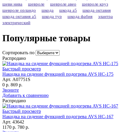
шеви нива
шевроле
шевроле авео
шевроле круз
шевроле орландо
шкода
шкода а5
шкода октавия
шкода октавия а5
шкода тур
шкода фабия
элантра
электрический
Популярные товары
Сортировать по
Распродано
Быстрый просмотр
Накидка на сидение функцией подогрева AVS HC-175
Арт. A07751S
0 р.
869 р.
Звоните
Добавить к сравнению
Распродано
Быстрый просмотр
Накидка на сидение функцией подогрева AVS HC-167
Арт. 43642
1170 р.
780 р.