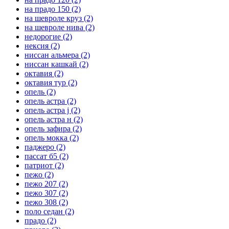
на прадо 150
(2)
на шевроле круз
(2)
на шевроле нива
(2)
недорогие
(2)
нексия
(2)
ниссан альмера
(2)
ниссан кашкай
(2)
октавия
(2)
октавия тур
(2)
опель
(2)
опель астра
(2)
опель астра j
(2)
опель астра н
(2)
опель зафира
(2)
опель мокка
(2)
паджеро
(2)
пассат б5
(2)
патриот
(2)
пежо
(2)
пежо 207
(2)
пежо 307
(2)
пежо 308
(2)
поло седан
(2)
прадо
(2)