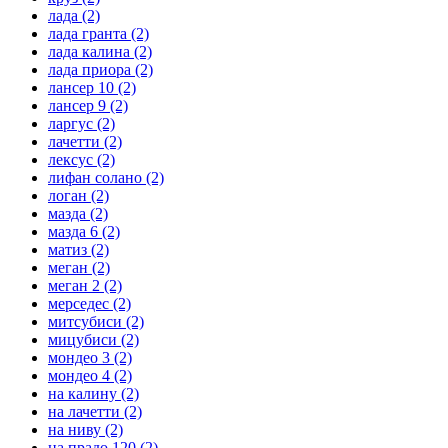
лада
(2)
лада гранта
(2)
лада калина
(2)
лада приора
(2)
лансер 10
(2)
лансер 9
(2)
ларгус
(2)
лачетти
(2)
лексус
(2)
лифан солано
(2)
логан
(2)
мазда
(2)
мазда 6
(2)
матиз
(2)
меган
(2)
меган 2
(2)
мерседес
(2)
митсубиси
(2)
мицубиси
(2)
мондео 3
(2)
мондео 4
(2)
на калину
(2)
на лачетти
(2)
на ниву
(2)
на прадо 120
(2)