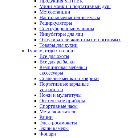
Продукция SITITEK
Мини-мойки и портативный душ
Метеостанции
Настольные/настенные часы
Рециркуляторы
Снегоуборочные машины
Инкубаторы для яиц
Отпугиватели животных и насекомых
Товары для кухни
Туризм, отдых и спорт
Все для охоты
Все для рыбалки
Кемпинговая мебель и
аксессуары
Спальные мешки и коврики
Портативные зарядные
устройства
Ножи и мультитулы
Оптические приборы
Спортивные часы
Металлоискатели
Рации
Электросамокаты
Экшн камеры
Фонари