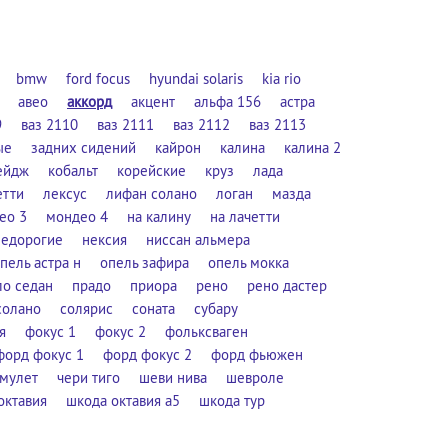
bmw
ford focus
hyundai solaris
kia rio
авео
аккорд
акцент
альфа 156
астра
9
ваз 2110
ваз 2111
ваз 2112
ваз 2113
ые
задних сидений
кайрон
калина
калина 2
ейдж
кобальт
корейские
круз
лада
етти
лексус
лифан солано
логан
мазда
ео 3
мондео 4
на калину
на лачетти
недорогие
нексия
ниссан альмера
пель астра н
опель зафира
опель мокка
ло седан
прадо
приора
рено
рено дастер
солано
солярис
соната
субару
я
фокус 1
фокус 2
фольксваген
форд фокус 1
форд фокус 2
форд фьюжен
амулет
чери тиго
шеви нива
шевроле
октавия
шкода октавия а5
шкода тур