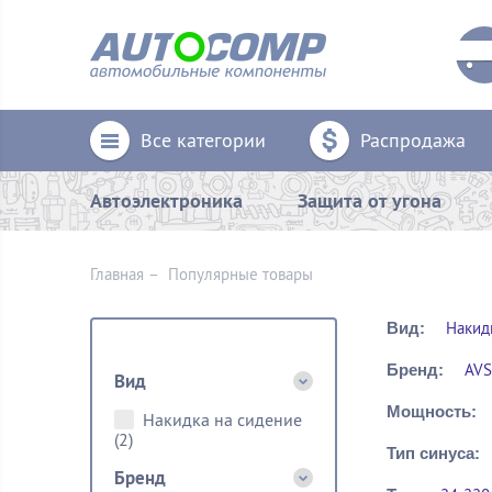
Все категории
Распродажа
Автоэлектроника
Защита от угона
Главная
–
Популярные товары
Накид
Вид:
AVS
Бренд:
Вид
Мощность:
Накидка на сидение
(2)
Тип синуса:
Бренд