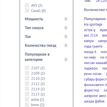
24-220
Ток:
AVS
(2)
Количество г
Carall
(0)
Мощность
Популярное 
kia sportage
Тип синуса
астра g
ауди
ваз 2114
ва
Ток
камри
камр
Количество гнезд
лада гранта
мазда 6
мат
Популярное в
на ниву
на 
категории
ниссан кашкай
2107
(2)
паджеро
па
2109
(2)
рено логан
2110
(2)
субару форест
2112
(2)
фольксваген п
2114
(2)
форестер
х
2115
(2)
шевроле авео
astra
(2)
шкода фабия
bmw
(2)