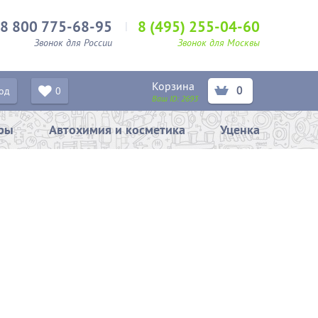
8 800 775-68-95
8 (495) 255-04-60
Звонок для России
Звонок для Москвы
Корзина
0
од
0
Ваш ID:
2693
ары
Автохимия и косметика
Уценка