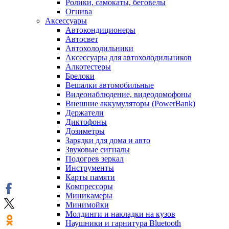
Ролики, самокаты, беговелы
Огнива
Аксессуары
Автокондиционеры
Aвтосвет
Автохолодильники
Аксессуары для автохолодильников
Алкотестеры
Брелоки
Вешалки автомобильные
Видеонаблюдение, видеодомофоны
Внешние аккумуляторы (PowerBank)
Держатели
Диктофоны
Дозиметры
Зарядки для дома и авто
Звуковые сигналы
Подогрев зеркал
Инструменты
Карты памяти
Компрессоры
Миникамеры
Минимойки
Молдинги и накладки на кузов
Наушники и гарнитура Bluetooth