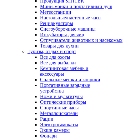
Продукция SITITEK
Мини-мойки и портативный душ
Метеостанции
Настольные/настенные часы
Рециркуляторы
Снегоуборочные машины
Инкубаторы для яиц
Отпугиватели животных и насекомых
Товары для кухни
Туризм, отдых и спорт
Все для охоты
Все для рыбалки
Кемпинговая мебель и
аксессуары
Спальные мешки и коврики
Портативные зарядные
устройства
Ножи и мультитулы
Оптические приборы
Спортивные часы
Металлоискатели
Рации
Электросамокаты
Экшн камеры
Фонари