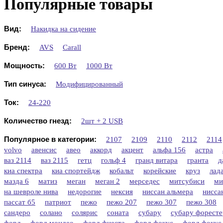
Популярные товары
Вид:
Накидка на сидение
Бренд:
AVS
Carall
Мощность:
600 Вт
1000 Вт
Тип синуса:
Модифицированный
Ток:
24-220
Количество гнезд:
2шт + 2 USB
Популярное в категории:
2107
2109
2110
2112
2114
volvo
авенсис
авео
аккорд
акцент
альфа 156
астра
ваз 2114
ваз 2115
гетц
гольф 4
гранд витара
гранта
д
киа спектра
киа спортейдж
кобальт
корейские
круз
лад
мазда 6
матиз
меган
меган 2
мерседес
митсубиси
ми
на шевроле нива
недорогие
нексия
ниссан альмера
нисса
пассат б5
патриот
пежо
пежо 207
пежо 307
пежо 308
сандеро
солано
солярис
соната
субару
субару форесте
форд
форд мондео
форд фиеста
форд фокус
форд фокус