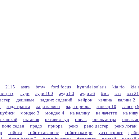
2115
astra
bmw
ford focus
hyundai solaris
kia rio
kia 
астра g
ауди
ауди 100
ауди 80
ауди а6
бмв
ваз
ваз 2
астер
дешевые
задних сидений
кайрон
калина
калина 2
а
лада гранта
лада калина
лада приора
лансер 10
лансер 
цубиси
мондео 3
мондео 4
на калину
на лачетти
на ниву
н кашкай
октавия
октавия тур
опель
опель астра
опель ас
поло седан
прадо
приора
рено
рено дастер
рено логан
р
тойота
тойота авенсис
тойота камри
уаз патриот
фаби
 1
форд фокус 2
форд фьюжен
форестер
хендай
хендай 