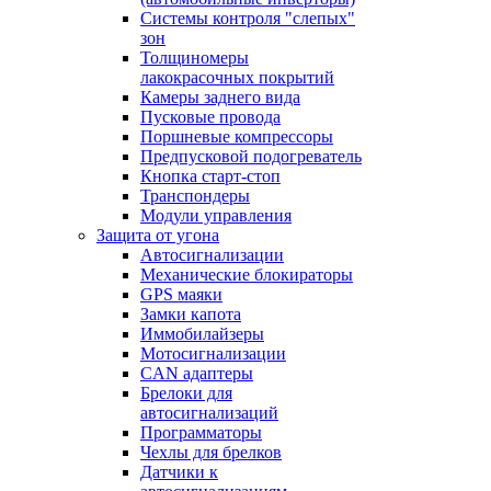
Системы контроля "слепых"
зон
Толщиномеры
лакокрасочных покрытий
Камеры заднего вида
Пусковые провода
Поршневые компрессоры
Предпусковой подогреватель
Кнопка старт-стоп
Транспондеры
Модули управления
Защита от угона
Автосигнализации
Механические блoкираторы
GPS маяки
Замки капота
Иммобилайзеры
Мотосигнализации
CAN адаптеры
Брелоки для
автосигнализаций
Программаторы
Чехлы для брелков
Датчики к