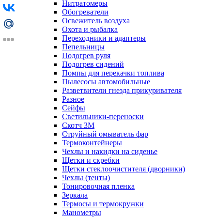
Нитратомеры
Обогреватели
Освежитель воздуха
Охота и рыбалка
Переходники и адаптеры
Пепельницы
Подогрев руля
Подогрев сидений
Помпы для перекачки топлива
Пылесосы автомобильные
Разветвители гнезда прикуривателя
Разное
Сейфы
Светильники-переноски
Скотч 3М
Струйный омыватель фар
Термоконтейнеры
Чехлы и накидки на сиденье
Щетки и скребки
Щетки стеклоочистителя (дворники)
Чехлы (тенты)
Тонировочная пленка
Зеркалa
Термосы и термокружки
Манометры