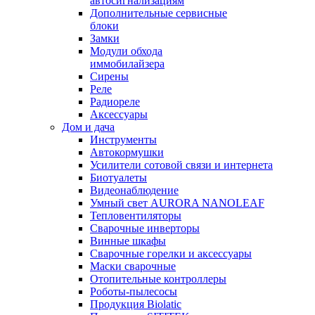
автосигнализациям
Дополнительные сервисные
блоки
Замки
Модули обхода
иммобилайзера
Сирены
Реле
Радиореле
Аксессуары
Дом и дача
Инструменты
Автокормушки
Усилители сотовой связи и интернета
Биотуалеты
Видеонаблюдение
Умный свет AURORA NANOLEAF
Тепловентиляторы
Сварочные инверторы
Винные шкафы
Сварочные горелки и аксессуары
Маски сварочные
Отопительные контроллеры
Роботы-пылесосы
Продукция Biolatic