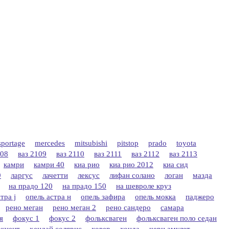
sportage
mercedes
mitsubishi
pitstop
prado
toyota
108
ваз 2109
ваз 2110
ваз 2111
ваз 2112
ваз 2113
камри
камри 40
киа рио
киа рио 2012
киа сид
9
ларгус
лачетти
лексус
лифан солано
логан
мазда
на прадо 120
на прадо 150
на шевроле круз
тра j
опель астра н
опель зафира
опель мокка
паджеро
рено меган
рено меган 2
рено сандеро
самара
я
фокус 1
фокус 2
фольксваген
фольксваген поло седан
акцент
хендай солярис
ховер
хонда
чери амулет