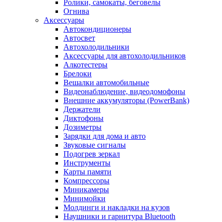
Ролики, самокаты, беговелы
Огнива
Аксессуары
Автокондиционеры
Aвтосвет
Автохолодильники
Аксессуары для автохолодильников
Алкотестеры
Брелоки
Вешалки автомобильные
Видеонаблюдение, видеодомофоны
Внешние аккумуляторы (PowerBank)
Держатели
Диктофоны
Дозиметры
Зарядки для дома и авто
Звуковые сигналы
Подогрев зеркал
Инструменты
Карты памяти
Компрессоры
Миникамеры
Минимойки
Молдинги и накладки на кузов
Наушники и гарнитура Bluetooth