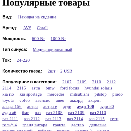
Популярные товары
Вид:
Накидка на сидение
Бренд:
AVS
Carall
Мощность:
600 Вт
1000 Вт
Тип синуса:
Модифицированный
Ток:
24-220
Количество гнезд:
2шт + 2 USB
Популярное в категории:
2107
2109
2110
2112
2114
2115
astra
bmw
ford focus
hyundai solaris
kia rio
kia sportage
mercedes
mitsubishi
pitstop
prado
toyota
volvo
авенсис
авео
аккорд
акцент
альфа 156
астра
астра g
ауди
ауди 100
ауди 80
ауди а6
бмв
ваз
ваз 2108
ваз 2109
ваз 2110
ваз 2111
ваз 2112
ваз 2113
ваз 2114
ваз 2115
гетц
гольф 4
гранд витара
гранта
дастер
дешевые
задних сидений
кайрон
калина
калина 2
камри