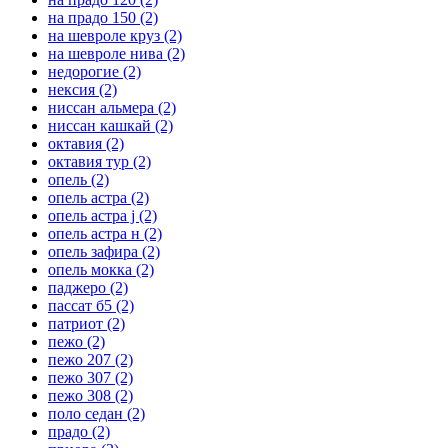
на прадо 150
(2)
на шевроле круз
(2)
на шевроле нива
(2)
недорогие
(2)
нексия
(2)
ниссан альмера
(2)
ниссан кашкай
(2)
октавия
(2)
октавия тур
(2)
опель
(2)
опель астра
(2)
опель астра j
(2)
опель астра н
(2)
опель зафира
(2)
опель мокка
(2)
паджеро
(2)
пассат б5
(2)
патриот
(2)
пежо
(2)
пежо 207
(2)
пежо 307
(2)
пежо 308
(2)
поло седан
(2)
прадо
(2)