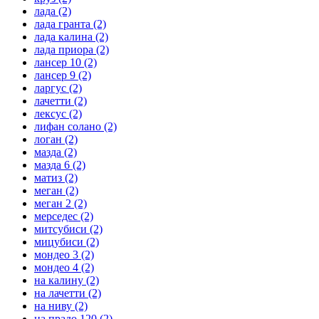
лада
(2)
лада гранта
(2)
лада калина
(2)
лада приора
(2)
лансер 10
(2)
лансер 9
(2)
ларгус
(2)
лачетти
(2)
лексус
(2)
лифан солано
(2)
логан
(2)
мазда
(2)
мазда 6
(2)
матиз
(2)
меган
(2)
меган 2
(2)
мерседес
(2)
митсубиси
(2)
мицубиси
(2)
мондео 3
(2)
мондео 4
(2)
на калину
(2)
на лачетти
(2)
на ниву
(2)
на прадо 120
(2)