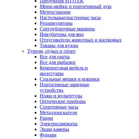
Продукция SITITEK
Мини-мойки и портативный душ
Метеостанции
Настольные/настенные часы
Рециркуляторы
Снегоуборочные машины
Инкубаторы для яиц
Отпугиватели животных и насекомых
Товары для кухни
Туризм, отдых и спорт
Все для охоты
Все для рыбалки
Кемпинговая мебель и
аксессуары
Спальные мешки и коврики
Портативные зарядные
устройства
Ножи и мультитулы
Оптические приборы
Спортивные часы
Металлоискатели
Рации
Электросамокаты
Экшн камеры
Фонари