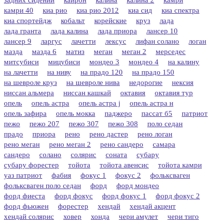
камри 40
киа рио
киа рио 2012
киа сид
киа спектра
киа спортейдж
кобальт
корейские
круз
лада
лада гранта
лада калина
лада приора
лансер 10
лансер 9
ларгус
лачетти
лексус
лифан солано
логан
мазда
мазда 6
матиз
меган
меган 2
мерседес
митсубиси
мицубиси
мондео 3
мондео 4
на калину
на лачетти
на ниву
на прадо 120
на прадо 150
на шевроле круз
на шевроле нива
недорогие
нексия
ниссан альмера
ниссан кашкай
октавия
октавия тур
опель
опель астра
опель астра j
опель астра н
опель зафира
опель мокка
паджеро
пассат б5
патриот
пежо
пежо 207
пежо 307
пежо 308
поло седан
прадо
приора
рено
рено дастер
рено логан
рено меган
рено меган 2
рено сандеро
самара
сандеро
солано
солярис
соната
субару
субару форестер
тойота
тойота авенсис
тойота камри
уаз патриот
фабия
фокус 1
фокус 2
фольксваген
фольксваген поло седан
форд
форд мондео
форд фиеста
форд фокус
форд фокус 1
форд фокус 2
форд фьюжен
форестер
хендай
хендай акцент
хендай солярис
ховер
хонда
чери амулет
чери тиго