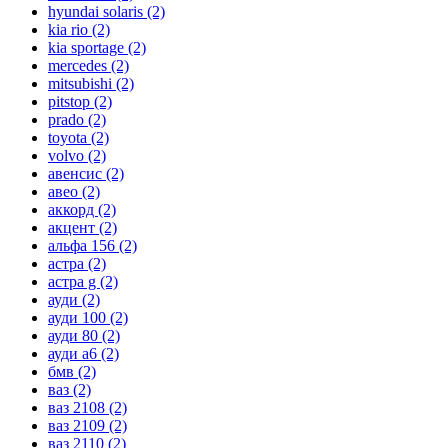
hyundai solaris
(2)
kia rio
(2)
kia sportage
(2)
mercedes
(2)
mitsubishi
(2)
pitstop
(2)
prado
(2)
toyota
(2)
volvo
(2)
авенсис
(2)
авео
(2)
аккорд
(2)
акцент
(2)
альфа 156
(2)
астра
(2)
астра g
(2)
ауди
(2)
ауди 100
(2)
ауди 80
(2)
ауди а6
(2)
бмв
(2)
ваз
(2)
ваз 2108
(2)
ваз 2109
(2)
ваз 2110
(2)