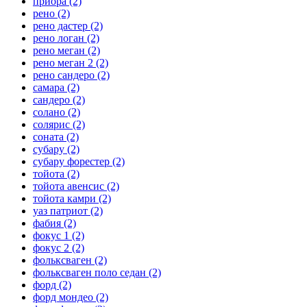
приора
(2)
рено
(2)
рено дастер
(2)
рено логан
(2)
рено меган
(2)
рено меган 2
(2)
рено сандеро
(2)
самара
(2)
сандеро
(2)
солано
(2)
солярис
(2)
соната
(2)
субару
(2)
субару форестер
(2)
тойота
(2)
тойота авенсис
(2)
тойота камри
(2)
уаз патриот
(2)
фабия
(2)
фокус 1
(2)
фокус 2
(2)
фольксваген
(2)
фольксваген поло седан
(2)
форд
(2)
форд мондео
(2)