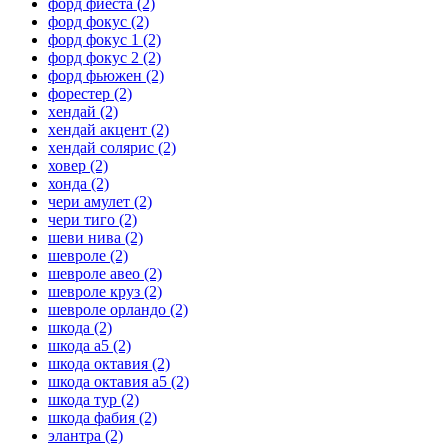
форд фиеста
(2)
форд фокус
(2)
форд фокус 1
(2)
форд фокус 2
(2)
форд фьюжен
(2)
форестер
(2)
хендай
(2)
хендай акцент
(2)
хендай солярис
(2)
ховер
(2)
хонда
(2)
чери амулет
(2)
чери тиго
(2)
шеви нива
(2)
шевроле
(2)
шевроле авео
(2)
шевроле круз
(2)
шевроле орландо
(2)
шкода
(2)
шкода а5
(2)
шкода октавия
(2)
шкода октавия а5
(2)
шкода тур
(2)
шкода фабия
(2)
элантра
(2)