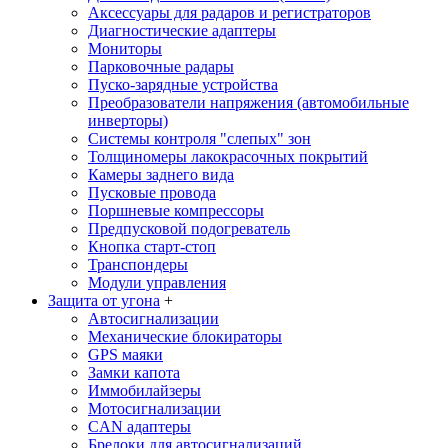
Аксессуары для радаров и регистраторов
Диагностические адаптеры
Мониторы
Парковочные радары
Пуско-зарядные устройства
Преобразователи напряжения (автомобильные
инверторы)
Системы контроля "слепых" зон
Толщиномеры лакокрасочных покрытий
Камеры заднего вида
Пусковые провода
Поршневые компрессоры
Предпусковой подогреватель
Кнопка старт-стоп
Транспондеры
Модули управления
Защита от угона
+
Автосигнализации
Механические блoкираторы
GPS маяки
Замки капота
Иммобилайзеры
Мотосигнализации
CAN адаптеры
Брелоки для автосигнализаций