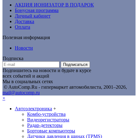
АКЦИЯ ИОНИЗАТОР В ПОДАРОК
Бонусная программа
Личный кабинет
Доставка
Оплата
Полезная информация
Новости
Подписка
Подписаться
Подпишитесь на новости и будьте в курсе
всех событий и акций
Мы в социальных сетях
© AutoComp.Ru - гипермаркет автомобилиста, 2001–2026,
mail@autocomp.ru
×
Автоэлектроника
+
Комбо-устройства
Видеорегистраторы
Радар-детекторы
Бортовые компьютеры
Датчики давления в шинах (TPMS)