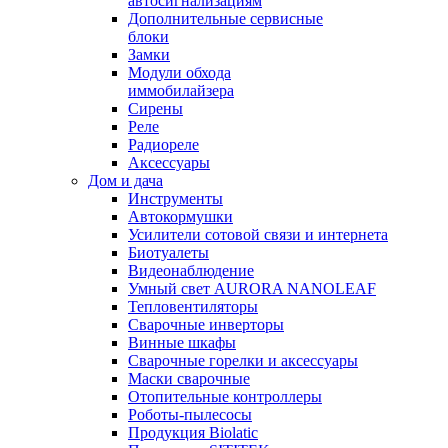
автосигнализациям
Дополнительные сервисные
блоки
Замки
Модули обхода
иммобилайзера
Сирены
Реле
Радиореле
Аксессуары
Дом и дача
Инструменты
Автокормушки
Усилители сотовой связи и интернета
Биотуалеты
Видеонаблюдение
Умный свет AURORA NANOLEAF
Тепловентиляторы
Сварочные инверторы
Винные шкафы
Сварочные горелки и аксессуары
Маски сварочные
Отопительные контроллеры
Роботы-пылесосы
Продукция Biolatic