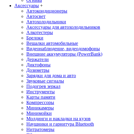
Огнива
Аксессуары
+
Автокондиционеры
Aвтосвет
Автохолодильники
Аксессуары для автохолодильников
Алкотестеры
Брелоки
Вешалки автомобильные
Видеонаблюдение, видеодомофоны
Внешние аккумуляторы (PowerBank)
Держатели
Диктофоны
Дозиметры
Зарядки для дома и авто
Звуковые сигналы
Подогрев зеркал
Инструменты
Карты памяти
Компрессоры
Миникамеры
Минимойки
Молдинги и накладки на кузов
Наушники и гарнитура Bluetooth
Нитратомеры