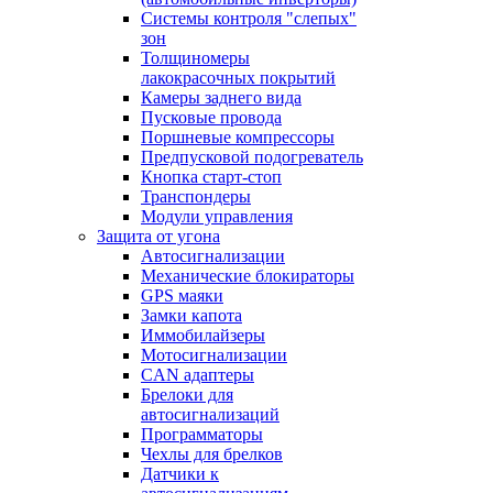
Системы контроля "слепых"
зон
Толщиномеры
лакокрасочных покрытий
Камеры заднего вида
Пусковые провода
Поршневые компрессоры
Предпусковой подогреватель
Кнопка старт-стоп
Транспондеры
Модули управления
Защита от угона
Автосигнализации
Механические блoкираторы
GPS маяки
Замки капота
Иммобилайзеры
Мотосигнализации
CAN адаптеры
Брелоки для
автосигнализаций
Программаторы
Чехлы для брелков
Датчики к