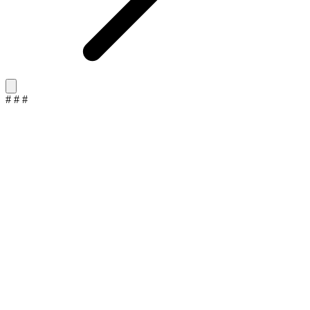
#
#
#