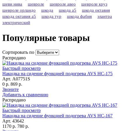
шеви нива
шевроле
шевроле авео
шевроле круз
шевроле орландо
шкода
шкода а5
шкода октавия
шкода октавия а5
шкода тур
шкода фабия
элантра
электрический
Популярные товары
Сортировать по
Распродано
Быстрый просмотр
Накидка на сидение функцией подогрева AVS HC-175
Арт. A07751S
0 р.
869 р.
Звоните
Добавить к сравнению
Распродано
Быстрый просмотр
Накидка на сидение функцией подогрева AVS HC-167
Арт. 43642
1170 р.
780 р.