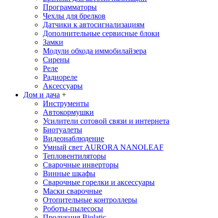
Программаторы
Чехлы для брелков
Датчики к автосигнализациям
Дополнительные сервисные блоки
Замки
Модули обхода иммобилайзера
Сирены
Реле
Радиореле
Аксессуары
Дом и дача
+
Инструменты
Автокормушки
Усилители сотовой связи и интернета
Биотуалеты
Видеонаблюдение
Умный свет AURORA NANOLEAF
Тепловентиляторы
Сварочные инверторы
Винные шкафы
Сварочные горелки и аксессуары
Маски сварочные
Отопительные контроллеры
Роботы-пылесосы
Продукция Biolatic