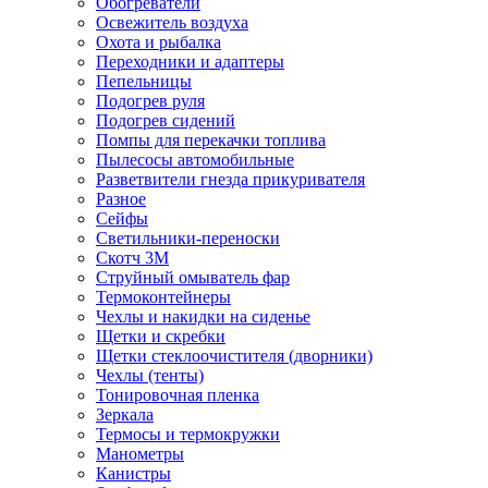
Обогреватели
Освежитель воздуха
Охота и рыбалка
Переходники и адаптеры
Пепельницы
Подогрев руля
Подогрев сидений
Помпы для перекачки топлива
Пылесосы автомобильные
Разветвители гнезда прикуривателя
Разное
Сейфы
Светильники-переноски
Скотч 3М
Струйный омыватель фар
Термоконтейнеры
Чехлы и накидки на сиденье
Щетки и скребки
Щетки стеклоочистителя (дворники)
Чехлы (тенты)
Тонировочная пленка
Зеркалa
Термосы и термокружки
Манометры
Канистры