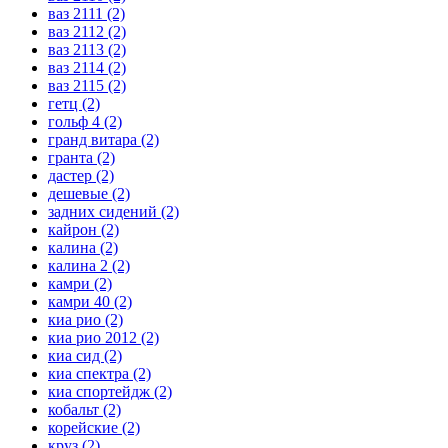
ваз 2111
(2)
ваз 2112
(2)
ваз 2113
(2)
ваз 2114
(2)
ваз 2115
(2)
гетц
(2)
гольф 4
(2)
гранд витара
(2)
гранта
(2)
дастер
(2)
дешевые
(2)
задних сидений
(2)
кайрон
(2)
калина
(2)
калина 2
(2)
камри
(2)
камри 40
(2)
киа рио
(2)
киа рио 2012
(2)
киа сид
(2)
киа спектра
(2)
киа спортейдж
(2)
кобальт
(2)
корейские
(2)
круз
(2)