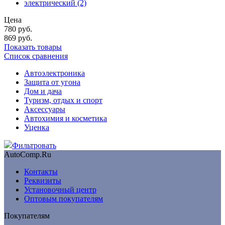
электрический
(2)
Цена
780
руб.
869
руб.
Показать товары
Список сравнения
Автоэлектроника
Защита от угона
Дом и дача
Туризм, отдых и спорт
Аксессуары
Автохимия и косметика
Уценка
Фильтровать
AutoComp.Ru
Контакты
Реквизиты
Установочный центр
Оптовым покупателям
Покупателям