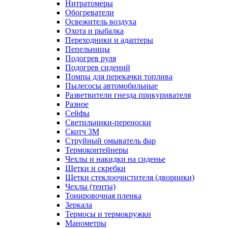
Нитратомеры
Обогреватели
Освежитель воздуха
Охота и рыбалка
Переходники и адаптеры
Пепельницы
Подогрев руля
Подогрев сидений
Помпы для перекачки топлива
Пылесосы автомобильные
Разветвители гнезда прикуривателя
Разное
Сейфы
Светильники-переноски
Скотч 3М
Струйный омыватель фар
Термоконтейнеры
Чехлы и накидки на сиденье
Щетки и скребки
Щетки стеклоочистителя (дворники)
Чехлы (тенты)
Тонировочная пленка
Зеркалa
Термосы и термокружки
Манометры