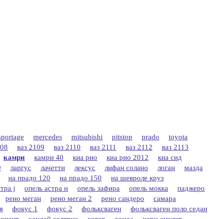
sportage
mercedes
mitsubishi
pitstop
prado
toyota
108
ваз 2109
ваз 2110
ваз 2111
ваз 2112
ваз 2113
камри
камри 40
киа рио
киа рио 2012
киа сид
9
ларгус
лачетти
лексус
лифан солано
логан
мазда
на прадо 120
на прадо 150
на шевроле круз
тра j
опель астра н
опель зафира
опель мокка
паджеро
рено меган
рено меган 2
рено сандеро
самара
я
фокус 1
фокус 2
фольксваген
фольксваген поло седан
акцент
хендай солярис
ховер
хонда
чери амулет