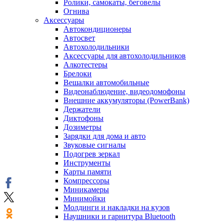
Ролики, самокаты, беговелы
Огнива
Аксессуары
Автокондиционеры
Aвтосвет
Автохолодильники
Аксессуары для автохолодильников
Алкотестеры
Брелоки
Вешалки автомобильные
Видеонаблюдение, видеодомофоны
Внешние аккумуляторы (PowerBank)
Держатели
Диктофоны
Дозиметры
Зарядки для дома и авто
Звуковые сигналы
Подогрев зеркал
Инструменты
Карты памяти
Компрессоры
Миникамеры
Минимойки
Молдинги и накладки на кузов
Наушники и гарнитура Bluetooth