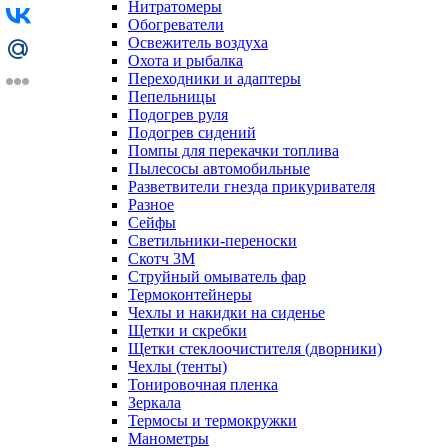
Нитратомеры
Обогреватели
Освежитель воздуха
Охота и рыбалка
Переходники и адаптеры
Пепельницы
Подогрев руля
Подогрев сидений
Помпы для перекачки топлива
Пылесосы автомобильные
Разветвители гнезда прикуривателя
Разное
Сейфы
Светильники-переноски
Скотч 3М
Струйный омыватель фар
Термоконтейнеры
Чехлы и накидки на сиденье
Щетки и скребки
Щетки стеклоочистителя (дворники)
Чехлы (тенты)
Тонировочная пленка
Зеркалa
Термосы и термокружки
Манометры