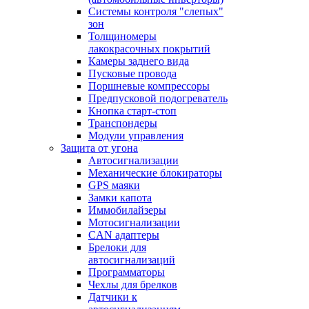
Системы контроля "слепых"
зон
Толщиномеры
лакокрасочных покрытий
Камеры заднего вида
Пусковые провода
Поршневые компрессоры
Предпусковой подогреватель
Кнопка старт-стоп
Транспондеры
Модули управления
Защита от угона
Автосигнализации
Механические блoкираторы
GPS маяки
Замки капота
Иммобилайзеры
Мотосигнализации
CAN адаптеры
Брелоки для
автосигнализаций
Программаторы
Чехлы для брелков
Датчики к