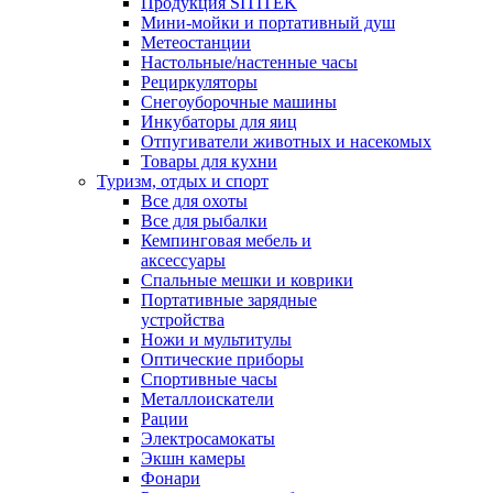
Продукция SITITEK
Мини-мойки и портативный душ
Метеостанции
Настольные/настенные часы
Рециркуляторы
Снегоуборочные машины
Инкубаторы для яиц
Отпугиватели животных и насекомых
Товары для кухни
Туризм, отдых и спорт
Все для охоты
Все для рыбалки
Кемпинговая мебель и
аксессуары
Спальные мешки и коврики
Портативные зарядные
устройства
Ножи и мультитулы
Оптические приборы
Спортивные часы
Металлоискатели
Рации
Электросамокаты
Экшн камеры
Фонари