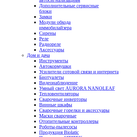
автосигнализациям
Дополнительные сервисные
блоки
Замки
Модули обхода
иммобилайзера
Сирены
Реле
Радиореле
Аксессуары
Дом и дача
Инструменты
Автокормушки
Усилители сотовой связи и интернета
Биотуалеты
Видеонаблюдение
Умный свет AURORA NANOLEAF
Тепловентиляторы
Сварочные инверторы
Винные шкафы
Сварочные горелки и аксессуары
Маски сварочные
Отопительные контроллеры
Роботы-пылесосы
Продукция Biolatic