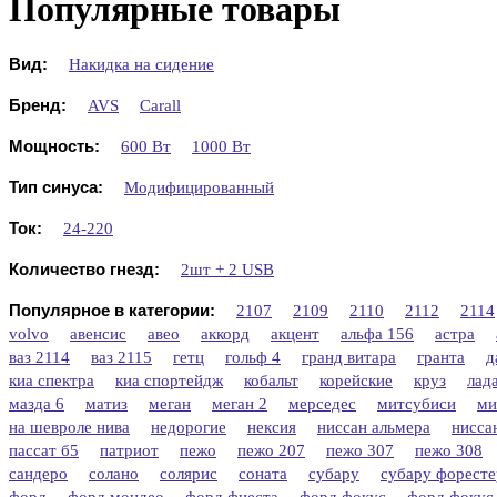
Популярные товары
Вид:
Накидка на сидение
Бренд:
AVS
Carall
Мощность:
600 Вт
1000 Вт
Тип синуса:
Модифицированный
Ток:
24-220
Количество гнезд:
2шт + 2 USB
Популярное в категории:
2107
2109
2110
2112
2114
volvo
авенсис
авео
аккорд
акцент
альфа 156
астра
ваз 2114
ваз 2115
гетц
гольф 4
гранд витара
гранта
д
киа спектра
киа спортейдж
кобальт
корейские
круз
лад
мазда 6
матиз
меган
меган 2
мерседес
митсубиси
ми
на шевроле нива
недорогие
нексия
ниссан альмера
нисса
пассат б5
патриот
пежо
пежо 207
пежо 307
пежо 308
сандеро
солано
солярис
соната
субару
субару форесте
форд
форд мондео
форд фиеста
форд фокус
форд фокус