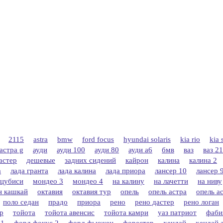
2115
astra
bmw
ford focus
hyundai solaris
kia rio
kia 
астра g
ауди
ауди 100
ауди 80
ауди а6
бмв
ваз
ваз 2
астер
дешевые
задних сидений
кайрон
калина
калина 2
а
лада гранта
лада калина
лада приора
лансер 10
лансер 
цубиси
мондео 3
мондео 4
на калину
на лачетти
на ниву
н кашкай
октавия
октавия тур
опель
опель астра
опель ас
поло седан
прадо
приора
рено
рено дастер
рено логан
р
тойота
тойота авенсис
тойота камри
уаз патриот
фаби
 1
форд фокус 2
форд фьюжен
форестер
хендай
хендай 