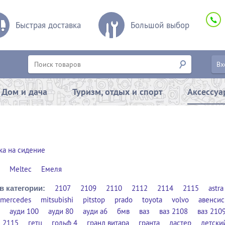
Быстрая доставка
Большой выбор
Вх
Дом и дача
Туризм, отдых и спорт
Аксессу
ка на сидение
Meltec
Емеля
2107
2109
2110
2112
2114
2115
astra
в категории:
mercedes
mitsubishi
pitstop
prado
toyota
volvo
авенсис
ауди 100
ауди 80
ауди а6
бмв
ваз
ваз 2108
ваз 210
з 2115
гетц
гольф 4
гранд витара
гранта
дастер
детски