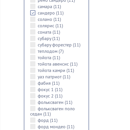
рено сандеро
(11)
самара
(11)
сандеро
(11)
солано
(11)
солярис
(11)
соната
(11)
субару
(11)
субару форестер
(11)
теплодом
(7)
тойота
(11)
тойота авенсис
(11)
тойота камри
(11)
уаз патриот
(11)
фабия
(11)
фокус 1
(11)
фокус 2
(11)
фольксваген
(11)
фольксваген поло
седан
(11)
форд
(11)
форд мондео
(11)