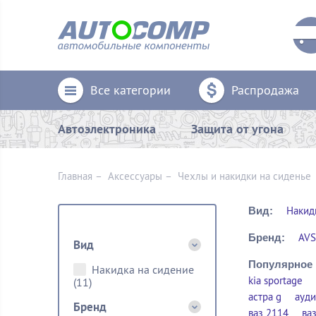
Все категории
Распродажа
Автоэлектроника
Защита от угона
Главная
–
Аксессуары
–
Чехлы и накидки на сиденье
Накид
Вид:
AVS
Бренд:
Вид
Популярное 
Накидка на сидение
kia sportage
(11)
астра g
ауди
Бренд
ваз 2114
ва