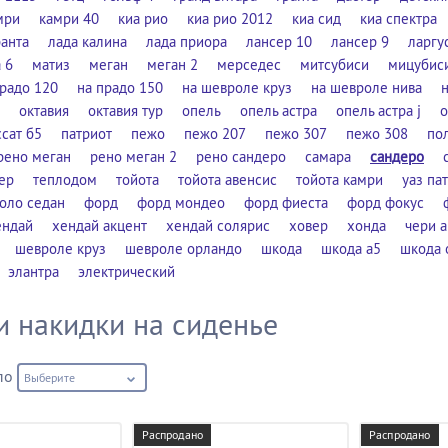
мри
камри 40
киа рио
киа рио 2012
киа сид
киа спектра
ранта
лада калина
лада приора
лансер 10
лансер 9
ларгу
 6
матиз
меган
меган 2
мерседес
митсубиси
мицубис
прадо 120
на прадо 150
на шевроле круз
на шевроле нива
октавия
октавия тур
опель
опель астра
опель астра j
о
ссат б5
патриот
пежо
пежо 207
пежо 307
пежо 308
по
рено меган
рено меган 2
рено сандеро
самара
сандеро
ер
теплодом
тойота
тойота авенсис
тойота камри
уаз па
оло седан
форд
форд мондео
форд фиеста
форд фокус
ендай
хендай акцент
хендай солярис
ховер
хонда
чери 
шевроле круз
шевроле орландо
шкода
шкода а5
шкода 
элантра
электрический
и накидки на сиденье
по
Выберите
Распродано
Распродано