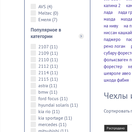
калина 2
ка
AVS
(4)
лада
лада г
Meltec
(0)
мазда
мазда
Емеля
(7)
на ниву
на 
Популярное в
ниссан кашкай
категории
паджеро
па
рено логан
2107
(11)
2109
(11)
субару форест
2110
(11)
фольксваген п
2112
(11)
форестер
х
2114
(11)
шевроле авео
2115
(11)
шкода фабия
astra
(11)
bmw
(11)
Чехлы 
ford focus
(11)
hyundai solaris
(11)
Сортировать 
kia rio
(11)
kia sportage
(11)
mercedes
(11)
Распродано
mitsubishi
(11)