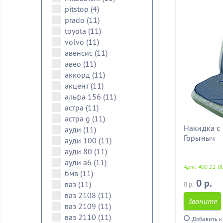
pitstop
(4)
prado
(11)
toyota
(11)
volvo
(11)
авенсис
(11)
авео
(11)
аккорд
(11)
акцент
(11)
альфа 156
(11)
астра
(11)
астра g
(11)
Накидка с
ауди
(11)
Горыныч
ауди 100
(11)
ауди 80
(11)
ауди а6
(11)
Арт. 400-11-0
бмв
(11)
0 р.
ваз
(11)
0 р.
ваз 2108
(11)
Звоните
ваз 2109
(11)
ваз 2110
(11)
Добавить к