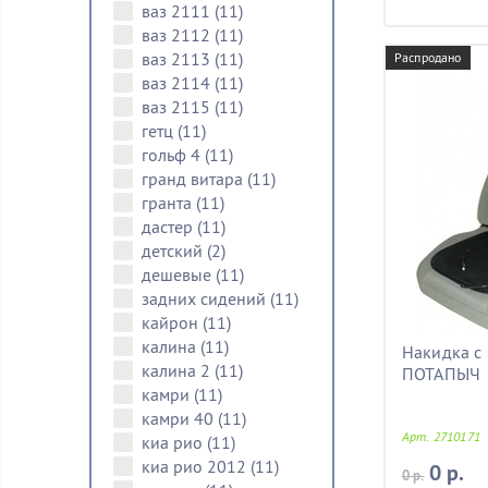
ваз 2111
(11)
ваз 2112
(11)
ваз 2113
(11)
Распродано
ваз 2114
(11)
ваз 2115
(11)
гетц
(11)
гольф 4
(11)
гранд витара
(11)
гранта
(11)
дастер
(11)
детский
(2)
дешевые
(11)
задних сидений
(11)
кайрон
(11)
калина
(11)
Накидка с
калина 2
(11)
ПОТАПЫЧ
камри
(11)
камри 40
(11)
Арт. 2710171
киа рио
(11)
киа рио 2012
(11)
0 р.
0 р.