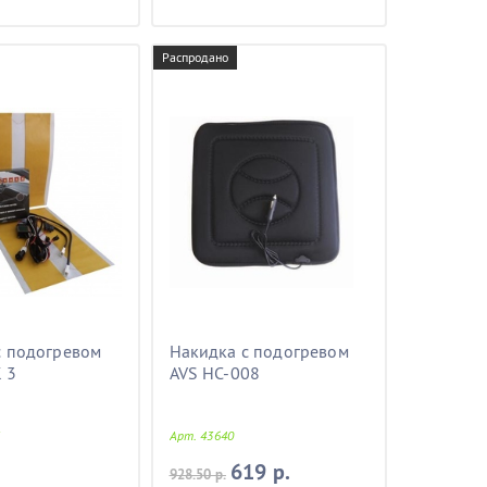
Распродано
с подогревом
Накидка с подогревом
 3
AVS HC-008
Арт. 43640
619 р.
928.50 р.