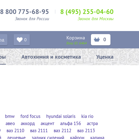
8 800 775-68-95
8 (495) 255-04-60
Звонок для России
Звонок для Москвы
Корзина
0
од
0
Ваш ID:
6464
ары
Автохимия и косметика
Уценка
bmw
ford focus
hyundai solaris
kia rio
авео
аккорд
акцент
альфа 156
астра
9
ваз 2110
ваз 2111
ваз 2112
ваз 2113
й
дешевые
задних сидений
кайрон
калина