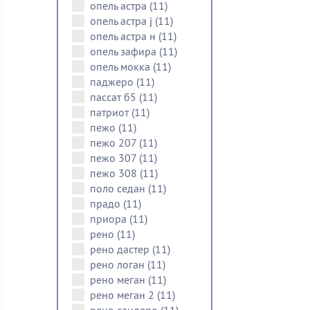
опель астра
(11)
опель астра j
(11)
опель астра н
(11)
опель зафира
(11)
опель мокка
(11)
паджеро
(11)
пассат б5
(11)
патриот
(11)
пежо
(11)
пежо 207
(11)
пежо 307
(11)
пежо 308
(11)
поло седан
(11)
прадо
(11)
приора
(11)
рено
(11)
рено дастер
(11)
рено логан
(11)
рено меган
(11)
рено меган 2
(11)