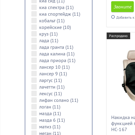
киа сид
(11)
Звоните
киа спектра
(11)
киа спортейдж
(11)
Добавить к
кобальт
(11)
корейские
(10)
круз
(11)
Распродано
лада
(11)
лада гранта
(11)
лада калина
(11)
лада приора
(11)
лансер 10
(11)
лансер 9
(11)
ларгус
(11)
лачетти
(11)
лексус
(11)
лифан солано
(11)
логан
(11)
мазда
(11)
Накидка н
мазда 6
(11)
функцией 
матиз
(11)
HC-167
меган
(11)