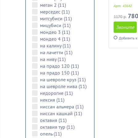
меган 2
(11)
Арт. 43642
мерседес
(11)
780
1170 р.
митсубиси
(11)
мицубиси
(11)
Звоните
мондео 3
(11)
мондео 4
(11)
Добавить к
на калину
(11)
на лачетти
(11)
на ниву
(11)
на прадо 120
(11)
на прадо 150
(11)
на шевроле круз
(11)
на шевроле нива
(11)
недорогие
(11)
нексия
(11)
ниссан альмера
(11)
ниссан кашкай
(11)
октавия
(11)
октавия тур
(11)
опель
(11)