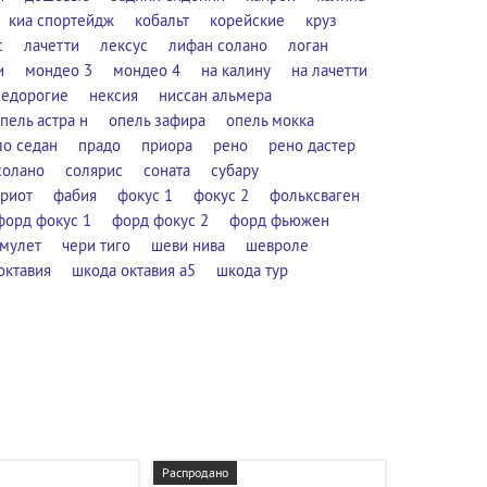
киа спортейдж
кобальт
корейские
круз
с
лачетти
лексус
лифан солано
логан
и
мондео 3
мондео 4
на калину
на лачетти
недорогие
нексия
ниссан альмера
пель астра н
опель зафира
опель мокка
ло седан
прадо
приора
рено
рено дастер
солано
солярис
соната
субару
триот
фабия
фокус 1
фокус 2
фольксваген
форд фокус 1
форд фокус 2
форд фьюжен
амулет
чери тиго
шеви нива
шевроле
октавия
шкода октавия а5
шкода тур
Распродано