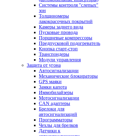
Системы контроля "слепых"
зон
Толщиномеры
лакокрасочных покрытий
Камеры заднего вида
Пусковые провода
Поршневые компрессоры
Предпусковой подогреватель
Кнопка старт-стоп
Транспондеры
Модули управления
Защита от угона
Автосигнализации
Механические блoкираторы
GPS маяки
Замки капота
Иммобилайзеры
Мотосигнализации
CAN адаптеры
Брелоки для
автосигнализаций
Программаторы
Чехлы для брелков
Датчики к