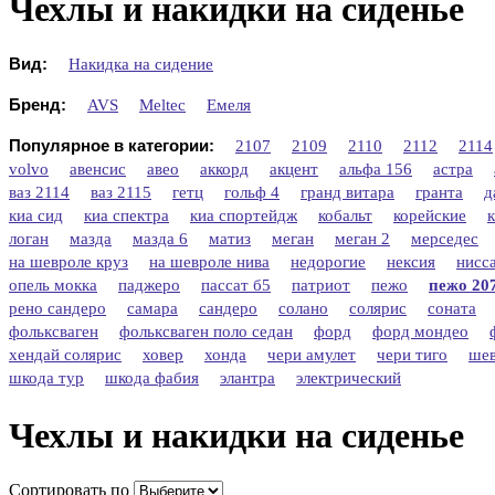
Чехлы и накидки на сиденье
Вид:
Накидка на сидение
Бренд:
AVS
Meltec
Емеля
Популярное в категории:
2107
2109
2110
2112
2114
volvo
авенсис
авео
аккорд
акцент
альфа 156
астра
ваз 2114
ваз 2115
гетц
гольф 4
гранд витара
гранта
д
киа сид
киа спектра
киа спортейдж
кобальт
корейские
логан
мазда
мазда 6
матиз
меган
меган 2
мерседес
на шевроле круз
на шевроле нива
недорогие
нексия
нисс
опель мокка
паджеро
пассат б5
патриот
пежо
пежо 20
рено сандеро
самара
сандеро
солано
солярис
соната
фольксваген
фольксваген поло седан
форд
форд мондео
хендай солярис
ховер
хонда
чери амулет
чери тиго
шев
шкода тур
шкода фабия
элантра
электрический
Чехлы и накидки на сиденье
Сортировать по