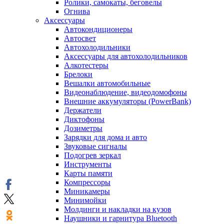
Ролики, самокаты, беговелы
Огнива
Аксессуары
Автокондиционеры
Aвтосвет
Автохолодильники
Аксессуары для автохолодильников
Алкотестеры
Брелоки
Вешалки автомобильные
Видеонаблюдение, видеодомофоны
Внешние аккумуляторы (PowerBank)
Держатели
Диктофоны
Дозиметры
Зарядки для дома и авто
Звуковые сигналы
Подогрев зеркал
Инструменты
Карты памяти
Компрессоры
Миникамеры
Минимойки
Молдинги и накладки на кузов
Наушники и гарнитура Bluetooth