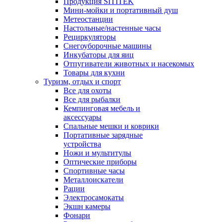
Продукция SITITEK
Мини-мойки и портативный душ
Метеостанции
Настольные/настенные часы
Рециркуляторы
Снегоуборочные машины
Инкубаторы для яиц
Отпугиватели животных и насекомых
Товары для кухни
Туризм, отдых и спорт
Все для охоты
Все для рыбалки
Кемпинговая мебель и
аксессуары
Спальные мешки и коврики
Портативные зарядные
устройства
Ножи и мультитулы
Оптические приборы
Спортивные часы
Металлоискатели
Рации
Электросамокаты
Экшн камеры
Фонари