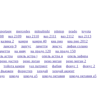
sportage
mercedes
mitsubishi
pitstop
prado
toyota
108
ваз 2109
ваз 2110
ваз 2111
ваз 2112
ваз 2113
калина 2
камри
камри 40
киа рио
киа рио 2012
лансер 9
ларгус
лачетти
лексус
лифан солано
лачетти
на ниву
на прадо 120
на прадо 150
ль астра
опель астра j
опель астра н
опель зафира
рено дастер
рено логан
рено меган
рено меган 2
тойота камри
уаз патриот
фабия
фокус 1
фокус 2
 фьюжен
форестер
хендай
хендай акцент
ндо
шкода
шкода а5
шкода октавия
шкода октавия а5