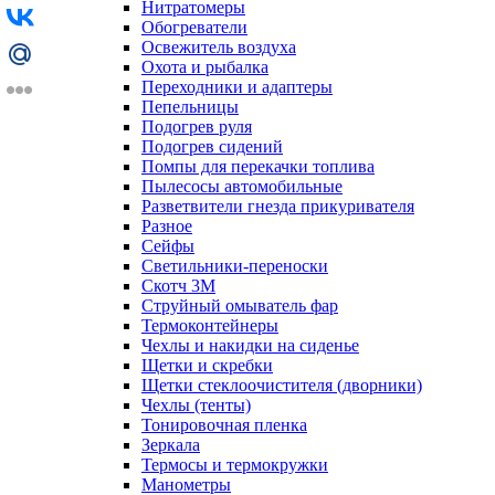
Нитратомеры
Обогреватели
Освежитель воздуха
Охота и рыбалка
Переходники и адаптеры
Пепельницы
Подогрев руля
Подогрев сидений
Помпы для перекачки топлива
Пылесосы автомобильные
Разветвители гнезда прикуривателя
Разное
Сейфы
Светильники-переноски
Скотч 3М
Струйный омыватель фар
Термоконтейнеры
Чехлы и накидки на сиденье
Щетки и скребки
Щетки стеклоочистителя (дворники)
Чехлы (тенты)
Тонировочная пленка
Зеркалa
Термосы и термокружки
Манометры