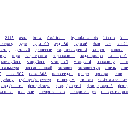
2115
astra
bmw
ford focus
hyundai solaris
kia rio
kia 
астра g
ауди
ауди 100
ауди 80
ауди а6
бмв
ваз
ваз 2
астер
детский
дешевые
задних сидений
кайрон
калина
круз
лада
лада гранта
лада калина
лада приора
лансер 10
митсубиси
мицубиси
мондео 3
мондео 4
на калину
на 
ан альмера
ниссан кашкай
октавия
октавия тур
опель
опе
7
пежо 307
пежо 308
поло седан
прадо
приора
рено
субару
субару форестер
теплодом
тойота
тойота авенсис
форд фиеста
форд фокус
форд фокус 1
форд фокус 2
форд
и нива
шевроле
шевроле авео
шевроле круз
шевроле орла