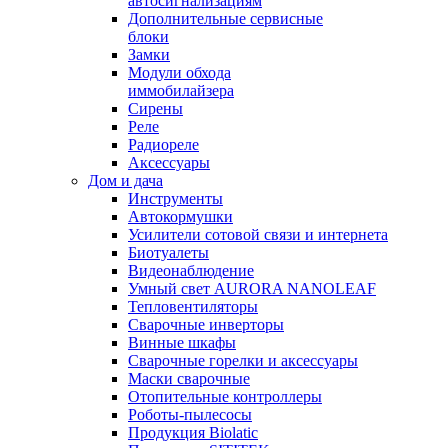
автосигнализациям
Дополнительные сервисные
блоки
Замки
Модули обхода
иммобилайзера
Сирены
Реле
Радиореле
Аксессуары
Дом и дача
Инструменты
Автокормушки
Усилители сотовой связи и интернета
Биотуалеты
Видеонаблюдение
Умный свет AURORA NANOLEAF
Тепловентиляторы
Сварочные инверторы
Винные шкафы
Сварочные горелки и аксессуары
Маски сварочные
Отопительные контроллеры
Роботы-пылесосы
Продукция Biolatic