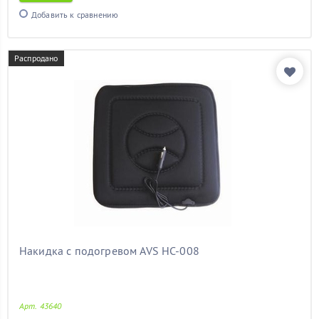
шкода фабия
(11)
Добавить к сравнению
элантра
(11)
электрический
(11)
Распродано
Показать товары
Накидка с подогревом AVS HC-008
Арт. 43640