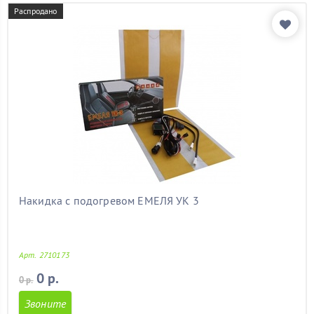
форд фокус 2
(11)
Распродано
форд фьюжен
(11)
форестер
(11)
хендай
(11)
хендай акцент
(11)
хендай солярис
(11)
ховер
(11)
хонда
(11)
чери амулет
(11)
чери тиго
(11)
шеви нива
(11)
шевроле
(11)
шевроле авео
(11)
Накидка с подогревом ЕМЕЛЯ УК 3
шевроле круз
(11)
шевроле орландо
(11)
шкода
(11)
Арт. 2710173
шкода а5
(11)
шкода октавия
(11)
0 р.
0 р.
шкода октавия а5
(11)
Звоните
шкода тур
(11)