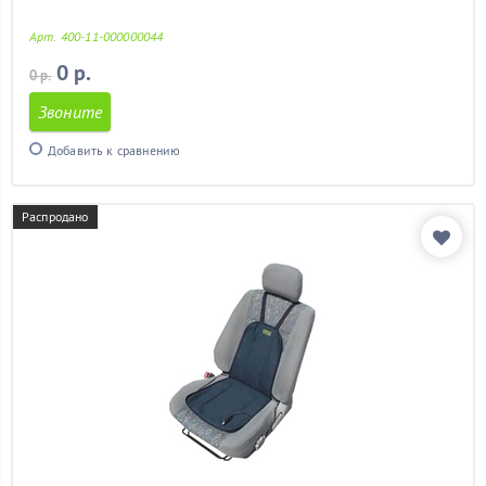
ваз 2113
(11)
ваз 2114
(11)
Арт. 400-11-000000044
ваз 2115
(11)
0 р.
0 р.
гетц
(11)
гольф 4
(11)
Звоните
гранд витара
(11)
Добавить к сравнению
гранта
(11)
дастер
(11)
детский
(2)
Распродано
дешевые
(11)
задних сидений
(11)
кайрон
(11)
калина
(11)
калина 2
(11)
камри
(11)
камри 40
(11)
киа рио
(11)
киа рио 2012
(11)
киа сид
(11)
киа спектра
(11)