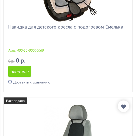
митсубиси
(11)
мицубиси
(11)
мондео 3
(11)
мондео 4
(11)
Накидка для детского кресла с подогревом Емелька
на калину
(11)
на лачетти
(11)
на ниву
(11)
Арт. 400-11-00000060
на прадо 120
(11)
на прадо 150
(11)
0 р.
0 р.
на шевроле круз
(11)
Звоните
на шевроле нива
(11)
недорогие
(11)
Добавить к сравнению
нексия
(11)
ниссан альмера
(11)
ниссан кашкай
(11)
Распродано
октавия
(11)
октавия тур
(11)
опель
(11)
опель астра
(11)
опель астра j
(11)