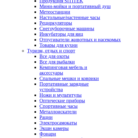
Продукция SITITEK
Мини-мойки и портативный душ
Метеостанции
Настольные/настенные часы
Рециркуляторы
Снегоуборочные машины
Инкубаторы для яиц
Отпугиватели животных и насекомых
Товары для кухни
Туризм, отдых и спорт
Все для охоты
Все для рыбалки
Кемпинговая мебель и
аксессуары
Спальные мешки и коврики
Портативные зарядные
устройства
Ножи и мультитулы
Оптические приборы
Спортивные часы
Металлоискатели
Рации
Электросамокаты
Экшн камеры
Фонари