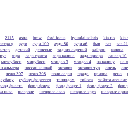
2115
astra
bmw
ford focus
hyundai solaris
kia rio
kia 
астра g
ауди
ауди 100
ауди 80
ауди а6
бмв
ваз
ваз 2
астер
детский
дешевые
задних сидений
кайрон
калина
круз
лада
лада гранта
лада калина
лада приора
лансер 10
митсубиси
мицубиси
мондео 3
мондео 4
на калину
на 
ан альмера
ниссан кашкай
октавия
октавия тур
опель
опе
7
пежо 307
пежо 308
поло седан
прадо
приора
рено
субару
субару форестер
теплодом
тойота
тойота авенсис
форд фиеста
форд фокус
форд фокус 1
форд фокус 2
форд
и нива
шевроле
шевроле авео
шевроле круз
шевроле орла