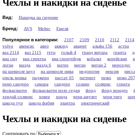
Чехлы и накидки на сиденье
Вид:
Накидка на сидение
Бренд:
AVS
Meltec
Емеля
Популярное в категории:
2107
2109
2110
2112
2114
volvo
авенсис
авео
аккорд
акцент
альфа 156
астра
ваз 2114
ваз 2115
гетц
гольф 4
гранд витара
гранта
д
киа сид
киа спектра
киа спортейдж
кобальт
корейские
логан
мазда
мазда 6
матиз
меган
меган 2
мерседес
на шевроле круз
на шевроле нива
недорогие
нексия
нисс
опель мокка
паджеро
пассат б5
патриот
пежо
пежо 20
рено сандеро
самара
сандеро
солано
солярис
соната
фольксваген
фольксваген поло седан
форд
форд мондео
хендай солярис
ховер
хонда
чери амулет
чери тиго
шев
шкода тур
шкода фабия
элантра
электрический
Чехлы и накидки на сиденье
Сортировать по