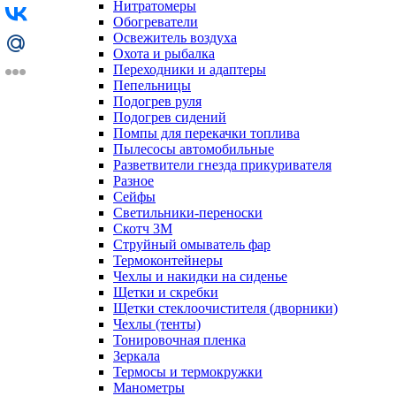
Нитратомеры
Обогреватели
Освежитель воздуха
Охота и рыбалка
Переходники и адаптеры
Пепельницы
Подогрев руля
Подогрев сидений
Помпы для перекачки топлива
Пылесосы автомобильные
Разветвители гнезда прикуривателя
Разное
Сейфы
Светильники-переноски
Скотч 3М
Струйный омыватель фар
Термоконтейнеры
Чехлы и накидки на сиденье
Щетки и скребки
Щетки стеклоочистителя (дворники)
Чехлы (тенты)
Тонировочная пленка
Зеркалa
Термосы и термокружки
Манометры