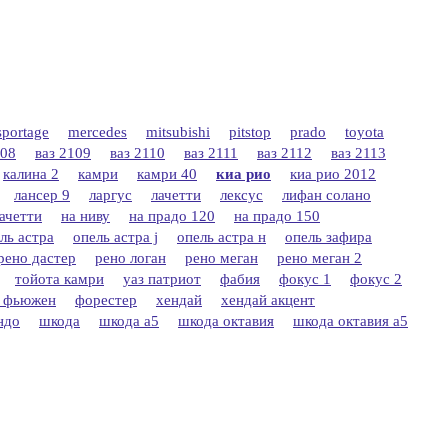
sportage
mercedes
mitsubishi
pitstop
prado
toyota
108
ваз 2109
ваз 2110
ваз 2111
ваз 2112
ваз 2113
калина 2
камри
камри 40
киа рио
киа рио 2012
лансер 9
ларгус
лачетти
лексус
лифан солано
лачетти
на ниву
на прадо 120
на прадо 150
ль астра
опель астра j
опель астра н
опель зафира
рено дастер
рено логан
рено меган
рено меган 2
тойота камри
уаз патриот
фабия
фокус 1
фокус 2
 фьюжен
форестер
хендай
хендай акцент
ндо
шкода
шкода а5
шкода октавия
шкода октавия а5