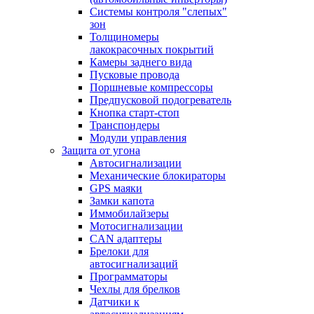
Системы контроля "слепых"
зон
Толщиномеры
лакокрасочных покрытий
Камеры заднего вида
Пусковые провода
Поршневые компрессоры
Предпусковой подогреватель
Кнопка старт-стоп
Транспондеры
Модули управления
Защита от угона
Автосигнализации
Механические блoкираторы
GPS маяки
Замки капота
Иммобилайзеры
Мотосигнализации
CAN адаптеры
Брелоки для
автосигнализаций
Программаторы
Чехлы для брелков
Датчики к