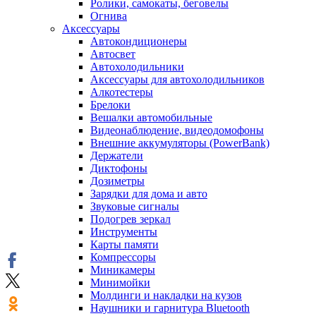
Ролики, самокаты, беговелы
Огнива
Аксессуары
Автокондиционеры
Aвтосвет
Автохолодильники
Аксессуары для автохолодильников
Алкотестеры
Брелоки
Вешалки автомобильные
Видеонаблюдение, видеодомофоны
Внешние аккумуляторы (PowerBank)
Держатели
Диктофоны
Дозиметры
Зарядки для дома и авто
Звуковые сигналы
Подогрев зеркал
Инструменты
Карты памяти
Компрессоры
Миникамеры
Минимойки
Молдинги и накладки на кузов
Наушники и гарнитура Bluetooth