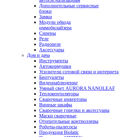
автосигнализациям
Дополнительные сервисные
блоки
Замки
Модули обхода
иммобилайзера
Сирены
Реле
Радиореле
Аксессуары
Дом и дача
Инструменты
Автокормушки
Усилители сотовой связи и интернета
Биотуалеты
Видеонаблюдение
Умный свет AURORA NANOLEAF
Тепловентиляторы
Сварочные инверторы
Винные шкафы
Сварочные горелки и аксессуары
Маски сварочные
Отопительные контроллеры
Роботы-пылесосы
Продукция Biolatic