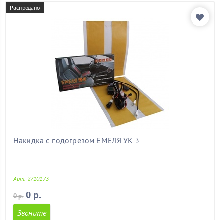
форд фокус 2
(11)
Распродано
форд фьюжен
(11)
форестер
(11)
хендай
(11)
хендай акцент
(11)
хендай солярис
(11)
ховер
(11)
хонда
(11)
чери амулет
(11)
чери тиго
(11)
шеви нива
(11)
шевроле
(11)
шевроле авео
(11)
Накидка с подогревом ЕМЕЛЯ УК 3
шевроле круз
(11)
шевроле орландо
(11)
шкода
(11)
Арт. 2710173
шкода а5
(11)
шкода октавия
(11)
0 р.
0 р.
шкода октавия а5
(11)
Звоните
шкода тур
(11)