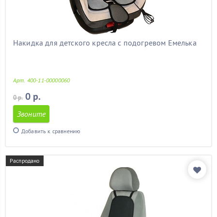
митсубиси
(11)
мицубиси
(11)
мондео 3
(11)
мондео 4
(11)
Накидка для детского кресла с подогревом Емелька
на калину
(11)
на лачетти
(11)
на ниву
(11)
Арт. 400-11-00000060
на прадо 120
(11)
на прадо 150
(11)
0 р.
0 р.
на шевроле круз
(11)
Звоните
на шевроле нива
(11)
недорогие
(11)
Добавить к сравнению
нексия
(11)
ниссан альмера
(11)
ниссан кашкай
(11)
Распродано
октавия
(11)
октавия тур
(11)
опель
(11)
опель астра
(11)
опель астра j
(11)