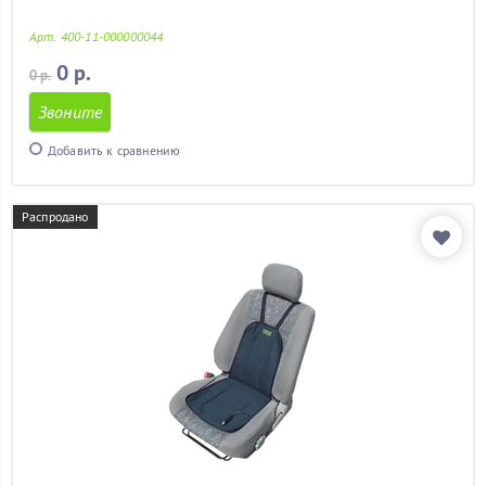
ваз 2113
(11)
ваз 2114
(11)
Арт. 400-11-000000044
ваз 2115
(11)
0 р.
0 р.
гетц
(11)
гольф 4
(11)
Звоните
гранд витара
(11)
Добавить к сравнению
гранта
(11)
дастер
(11)
детский
(2)
Распродано
дешевые
(11)
задних сидений
(11)
кайрон
(11)
калина
(11)
калина 2
(11)
камри
(11)
камри 40
(11)
киа рио
(11)
киа рио 2012
(11)
киа сид
(11)
киа спектра
(11)