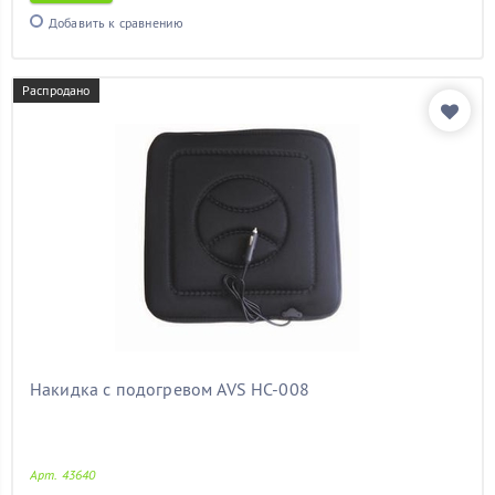
шкода фабия
(11)
Добавить к сравнению
элантра
(11)
электрический
(11)
Распродано
Показать товары
Накидка с подогревом AVS HC-008
Арт. 43640