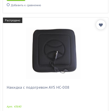
шкода фабия
(11)
Добавить к сравнению
элантра
(11)
электрический
(11)
Распродано
Показать товары
Накидка с подогревом AVS HC-008
Арт. 43640