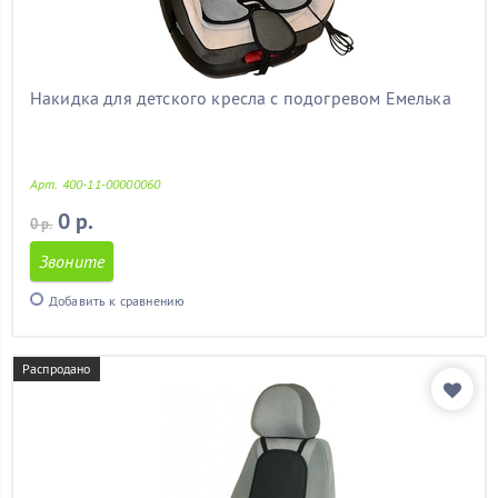
митсубиси
(11)
мицубиси
(11)
мондео 3
(11)
мондео 4
(11)
Накидка для детского кресла с подогревом Емелька
на калину
(11)
на лачетти
(11)
на ниву
(11)
Арт. 400-11-00000060
на прадо 120
(11)
на прадо 150
(11)
0 р.
0 р.
на шевроле круз
(11)
Звоните
на шевроле нива
(11)
недорогие
(11)
Добавить к сравнению
нексия
(11)
ниссан альмера
(11)
ниссан кашкай
(11)
Распродано
октавия
(11)
октавия тур
(11)
опель
(11)
опель астра
(11)
опель астра j
(11)