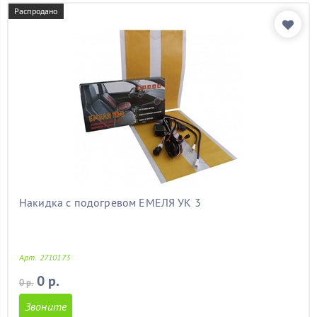
форд фокус 2
(11)
Распродано
форд фьюжен
(11)
форестер
(11)
хендай
(11)
хендай акцент
(11)
хендай солярис
(11)
ховер
(11)
хонда
(11)
чери амулет
(11)
чери тиго
(11)
шеви нива
(11)
шевроле
(11)
шевроле авео
(11)
Накидка с подогревом ЕМЕЛЯ УК 3
шевроле круз
(11)
шевроле орландо
(11)
шкода
(11)
Арт. 2710173
шкода а5
(11)
шкода октавия
(11)
0 р.
0 р.
шкода октавия а5
(11)
Звоните
шкода тур
(11)