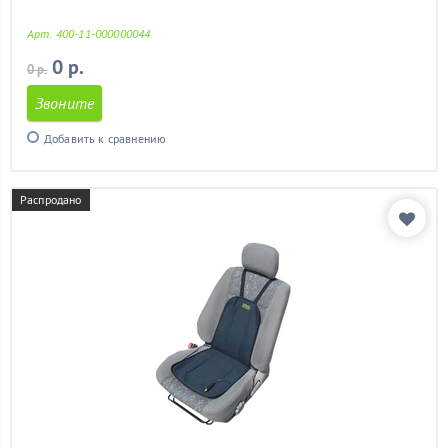
ваз 2113
(11)
ваз 2114
(11)
Арт. 400-11-000000044
ваз 2115
(11)
0 р.
0 р.
гетц
(11)
гольф 4
(11)
Звоните
гранд витара
(11)
Добавить к сравнению
гранта
(11)
дастер
(11)
детский
(2)
Распродано
дешевые
(11)
задних сидений
(11)
кайрон
(11)
калина
(11)
калина 2
(11)
камри
(11)
камри 40
(11)
киа рио
(11)
киа рио 2012
(11)
киа сид
(11)
киа спектра
(11)