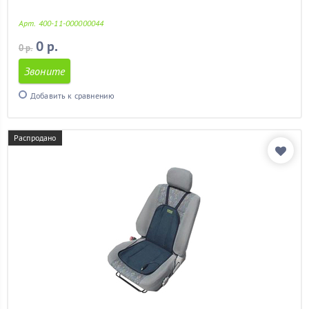
ваз 2113
(11)
ваз 2114
(11)
Арт. 400-11-000000044
ваз 2115
(11)
0 р.
0 р.
гетц
(11)
гольф 4
(11)
Звоните
гранд витара
(11)
Добавить к сравнению
гранта
(11)
дастер
(11)
детский
(2)
Распродано
дешевые
(11)
задних сидений
(11)
кайрон
(11)
калина
(11)
калина 2
(11)
камри
(11)
камри 40
(11)
киа рио
(11)
киа рио 2012
(11)
киа сид
(11)
киа спектра
(11)