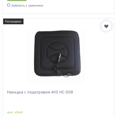
шкода фабия
(11)
Добавить к сравнению
элантра
(11)
электрический
(11)
Распродано
Показать товары
Накидка с подогревом AVS HC-008
Арт. 43640