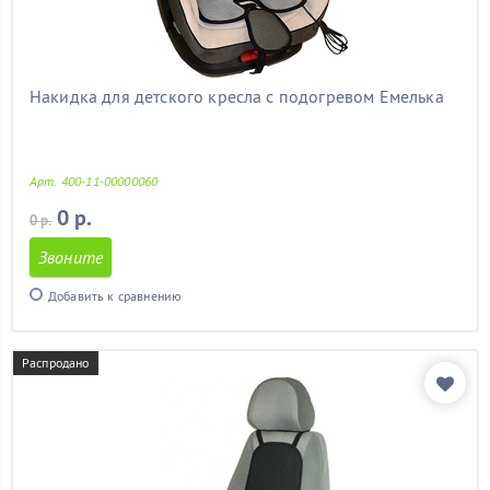
митсубиси
(11)
мицубиси
(11)
мондео 3
(11)
мондео 4
(11)
Накидка для детского кресла с подогревом Емелька
на калину
(11)
на лачетти
(11)
на ниву
(11)
Арт. 400-11-00000060
на прадо 120
(11)
на прадо 150
(11)
0 р.
0 р.
на шевроле круз
(11)
Звоните
на шевроле нива
(11)
недорогие
(11)
Добавить к сравнению
нексия
(11)
ниссан альмера
(11)
ниссан кашкай
(11)
Распродано
октавия
(11)
октавия тур
(11)
опель
(11)
опель астра
(11)
опель астра j
(11)