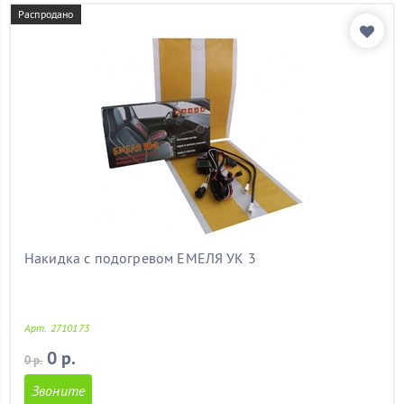
форд фокус 2
(11)
Распродано
форд фьюжен
(11)
форестер
(11)
хендай
(11)
хендай акцент
(11)
хендай солярис
(11)
ховер
(11)
хонда
(11)
чери амулет
(11)
чери тиго
(11)
шеви нива
(11)
шевроле
(11)
шевроле авео
(11)
Накидка с подогревом ЕМЕЛЯ УК 3
шевроле круз
(11)
шевроле орландо
(11)
шкода
(11)
Арт. 2710173
шкода а5
(11)
шкода октавия
(11)
0 р.
0 р.
шкода октавия а5
(11)
Звоните
шкода тур
(11)