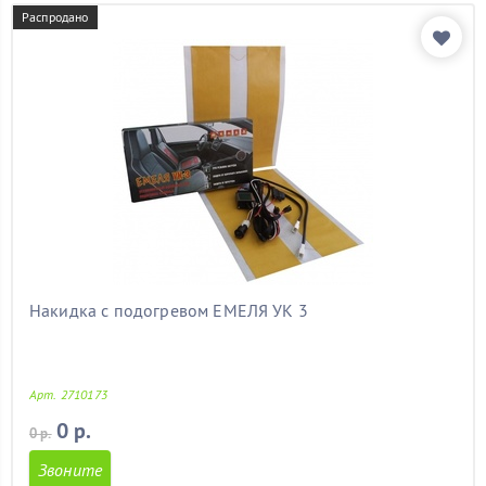
форд фокус 2
(11)
Распродано
форд фьюжен
(11)
форестер
(11)
хендай
(11)
хендай акцент
(11)
хендай солярис
(11)
ховер
(11)
хонда
(11)
чери амулет
(11)
чери тиго
(11)
шеви нива
(11)
шевроле
(11)
шевроле авео
(11)
Накидка с подогревом ЕМЕЛЯ УК 3
шевроле круз
(11)
шевроле орландо
(11)
шкода
(11)
Арт. 2710173
шкода а5
(11)
шкода октавия
(11)
0 р.
0 р.
шкода октавия а5
(11)
Звоните
шкода тур
(11)