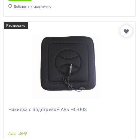
шкода фабия
(11)
Добавить к сравнению
элантра
(11)
электрический
(11)
Распродано
Показать товары
Накидка с подогревом AVS HC-008
Арт. 43640