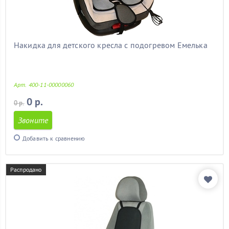
митсубиси
(11)
мицубиси
(11)
мондео 3
(11)
мондео 4
(11)
Накидка для детского кресла с подогревом Емелька
на калину
(11)
на лачетти
(11)
на ниву
(11)
Арт. 400-11-00000060
на прадо 120
(11)
на прадо 150
(11)
0 р.
0 р.
на шевроле круз
(11)
Звоните
на шевроле нива
(11)
недорогие
(11)
Добавить к сравнению
нексия
(11)
ниссан альмера
(11)
ниссан кашкай
(11)
Распродано
октавия
(11)
октавия тур
(11)
опель
(11)
опель астра
(11)
опель астра j
(11)