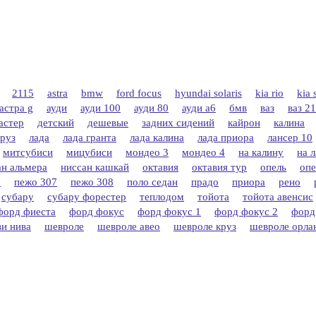
2115
astra
bmw
ford focus
hyundai solaris
kia rio
kia 
астра g
ауди
ауди 100
ауди 80
ауди а6
бмв
ваз
ваз 2
астер
детский
дешевые
задних сидений
кайрон
калина
круз
лада
лада гранта
лада калина
лада приора
лансер 10
митсубиси
мицубиси
мондео 3
мондео 4
на калину
на 
ан альмера
ниссан кашкай
октавия
октавия тур
опель
опе
7
пежо 307
пежо 308
поло седан
прадо
приора
рено
субару
субару форестер
теплодом
тойота
тойота авенсис
форд фиеста
форд фокус
форд фокус 1
форд фокус 2
форд
и нива
шевроле
шевроле авео
шевроле круз
шевроле орла