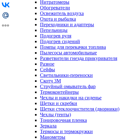
Нитратомеры
Обогреватели
Освежитель воздуха
Охота и рыбалка
Переходники и адаптеры
Пепельницы
Подогрев руля
Подогрев сидений
Помпы для перекачки топлива
Пылесосы автомобильные
Разветвители гнезда прикуривателя
Разное
Сейфы
Светильники-переноски
Скотч 3М
Струйный омыватель фар
Термоконтейнеры
Чехлы и накидки на сиденье
Щетки и скребки
Щетки стеклоочистителя (дворники)
Чехлы (тенты)
Тонировочная пленка
Зеркалa
Термосы и термокружки
Манометры