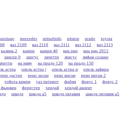
sportage
mercedes
mitsubishi
pitstop
prado
toyota
108
ваз 2109
ваз 2110
ваз 2111
ваз 2112
ваз 2113
калина 2
камри
камри 40
киа рио
киа рио 2012
лансер 9
ларгус
лачетти
лексус
лифан солано
лачетти
на ниву
на прадо 120
на прадо 150
ль астра
опель астра j
опель астра н
опель зафира
рено дастер
рено логан
рено меган
рено меган 2
тойота камри
уаз патриот
фабия
фокус 1
фокус 2
 фьюжен
форестер
хендай
хендай акцент
ндо
шкода
шкода а5
шкода октавия
шкода октавия а5