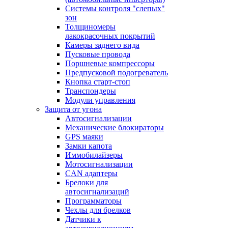
Системы контроля "слепых"
зон
Толщиномеры
лакокрасочных покрытий
Камеры заднего вида
Пусковые провода
Поршневые компрессоры
Предпусковой подогреватель
Кнопка старт-стоп
Транспондеры
Модули управления
Защита от угона
Автосигнализации
Механические блoкираторы
GPS маяки
Замки капота
Иммобилайзеры
Мотосигнализации
CAN адаптеры
Брелоки для
автосигнализаций
Программаторы
Чехлы для брелков
Датчики к