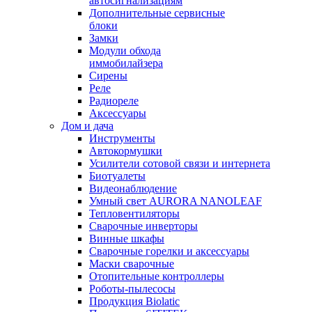
автосигнализациям
Дополнительные сервисные
блоки
Замки
Модули обхода
иммобилайзера
Сирены
Реле
Радиореле
Аксессуары
Дом и дача
Инструменты
Автокормушки
Усилители сотовой связи и интернета
Биотуалеты
Видеонаблюдение
Умный свет AURORA NANOLEAF
Тепловентиляторы
Сварочные инверторы
Винные шкафы
Сварочные горелки и аксессуары
Маски сварочные
Отопительные контроллеры
Роботы-пылесосы
Продукция Biolatic