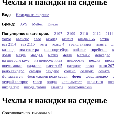
Чехлы и накидки на сиденье
Вид:
Накидка на сидение
Бренд:
AVS
Meltec
Емеля
Популярное в категории:
2107
2109
2110
2112
2114
volvo
авенсис
авео
аккорд
акцент
альфа 156
астра
ваз 2114
ваз 2115
гетц
гольф 4
гранд витара
гранта
д
киа сид
киа спектра
киа спортейдж
кобальт
корейские
логан
мазда
мазда 6
матиз
меган
меган 2
мерседес
на шевроле круз
на шевроле нива
недорогие
нексия
нисс
опель мокка
паджеро
пассат б5
патриот
пежо
пежо 20
рено сандеро
самара
сандеро
солано
солярис
соната
фольксваген
фольксваген поло седан
форд
форд мондео
хендай солярис
ховер
хонда
чери амулет
чери тиго
шев
шкода тур
шкода фабия
элантра
электрический
Чехлы и накидки на сиденье
Сортировать по