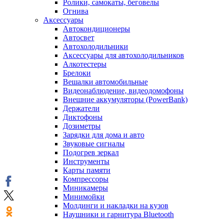
Ролики, самокаты, беговелы
Огнива
Аксессуары
Автокондиционеры
Aвтосвет
Автохолодильники
Аксессуары для автохолодильников
Алкотестеры
Брелоки
Вешалки автомобильные
Видеонаблюдение, видеодомофоны
Внешние аккумуляторы (PowerBank)
Держатели
Диктофоны
Дозиметры
Зарядки для дома и авто
Звуковые сигналы
Подогрев зеркал
Инструменты
Карты памяти
Компрессоры
Миникамеры
Минимойки
Молдинги и накладки на кузов
Наушники и гарнитура Bluetooth