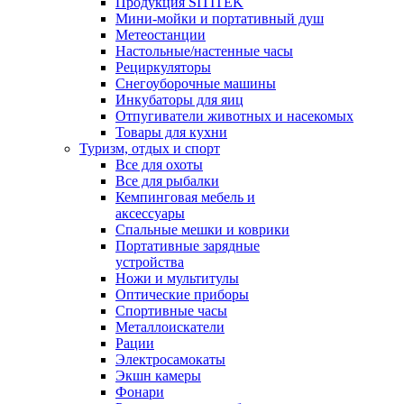
Продукция SITITEK
Мини-мойки и портативный душ
Метеостанции
Настольные/настенные часы
Рециркуляторы
Снегоуборочные машины
Инкубаторы для яиц
Отпугиватели животных и насекомых
Товары для кухни
Туризм, отдых и спорт
Все для охоты
Все для рыбалки
Кемпинговая мебель и
аксессуары
Спальные мешки и коврики
Портативные зарядные
устройства
Ножи и мультитулы
Оптические приборы
Спортивные часы
Металлоискатели
Рации
Электросамокаты
Экшн камеры
Фонари