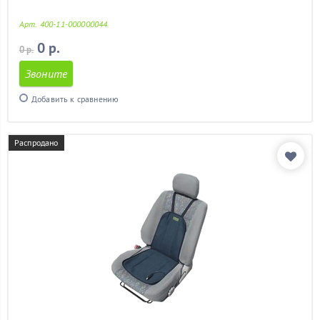
ваз 2113
(11)
ваз 2114
(11)
Арт. 400-11-000000044
ваз 2115
(11)
0 р.
0 р.
гетц
(11)
гольф 4
(11)
Звоните
гранд витара
(11)
Добавить к сравнению
гранта
(11)
дастер
(11)
детский
(2)
Распродано
дешевые
(11)
задних сидений
(11)
кайрон
(11)
калина
(11)
калина 2
(11)
камри
(11)
камри 40
(11)
киа рио
(11)
киа рио 2012
(11)
киа сид
(11)
киа спектра
(11)