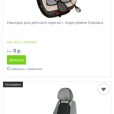
митсубиси
(11)
мицубиси
(11)
мондео 3
(11)
мондео 4
(11)
Накидка для детского кресла с подогревом Емелька
на калину
(11)
на лачетти
(11)
на ниву
(11)
Арт. 400-11-00000060
на прадо 120
(11)
на прадо 150
(11)
0 р.
0 р.
на шевроле круз
(11)
Звоните
на шевроле нива
(11)
недорогие
(11)
Добавить к сравнению
нексия
(11)
ниссан альмера
(11)
ниссан кашкай
(11)
Распродано
октавия
(11)
октавия тур
(11)
опель
(11)
опель астра
(11)
опель астра j
(11)