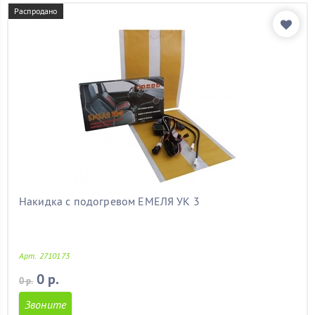
форд фокус 2
(11)
Распродано
форд фьюжен
(11)
форестер
(11)
хендай
(11)
хендай акцент
(11)
хендай солярис
(11)
ховер
(11)
хонда
(11)
чери амулет
(11)
чери тиго
(11)
шеви нива
(11)
шевроле
(11)
шевроле авео
(11)
Накидка с подогревом ЕМЕЛЯ УК 3
шевроле круз
(11)
шевроле орландо
(11)
шкода
(11)
Арт. 2710173
шкода а5
(11)
шкода октавия
(11)
0 р.
0 р.
шкода октавия а5
(11)
Звоните
шкода тур
(11)