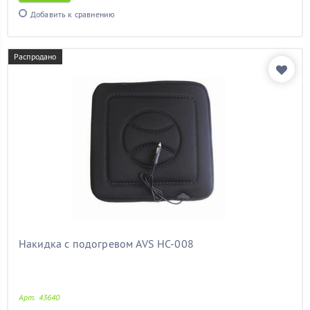
шкода фабия
(11)
Добавить к сравнению
элантра
(11)
электрический
(11)
Распродано
Показать товары
Накидка с подогревом AVS HC-008
Арт. 43640