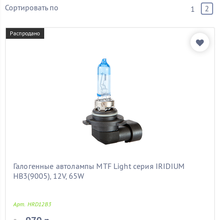
Тип цоколя
?
Сортировать по
2
1
Тип лампы
Распродано
Ксеноновые
(370)
Светодиодные
(75)
Газонаполненные
(103)
Галогеновые
(179)
Бренд
Температура света
Потребляемая мощность
Световой поток (лм.)
Галогенные автолампы MTF Light серия IRIDIUM
Показать товары
HB3(9005), 12V, 65W
Арт. HRD12B3