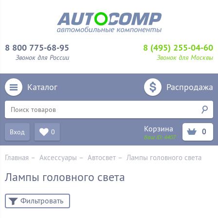
8 800 775-68-95
8 (495) 255-04-60
Звонок для России
Звонок для Москвы
Каталог
Распродажа
Корзина
0
Вход
0
Ваш ID:
4407
Главная
–
Аксессуары
–
Aвтосвет
–
Лампы головного света
Лампы головного света
Фильтровать