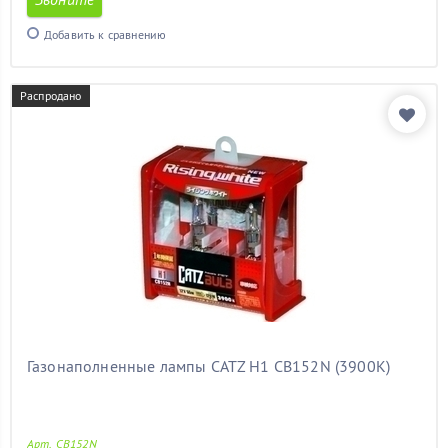
Добавить к сравнению
Распродано
Газонаполненные лампы CATZ H1 CB152N (3900К)
Арт. CB152N