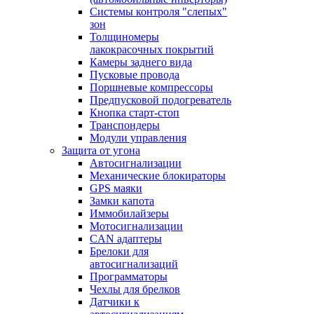
Системы контроля "слепых"
зон
Толщиномеры
лакокрасочных покрытий
Камеры заднего вида
Пусковые провода
Поршневые компрессоры
Предпусковой подогреватель
Кнопка старт-стоп
Транспондеры
Модули управления
Защита от угона
Автосигнализации
Механические блoкираторы
GPS маяки
Замки капота
Иммобилайзеры
Мотосигнализации
CAN адаптеры
Брелоки для
автосигнализаций
Программаторы
Чехлы для брелков
Датчики к