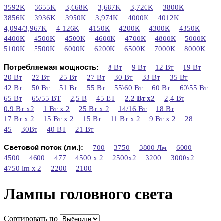
3592K
3655K
3,668K
3,687K
3,720K
3800К
3856K
3936K
3950К
3,974K
4000К
4012K
4,094/3,967K
4 126K
4150К
4200К
4300К
4350К
4400К
4500K
4500К
4600К
4700К
4800К
5000К
5100К
5500К
6000К
6200К
6500К
7000К
8000К
Потребляемая мощность:
8 Вт
9 Вт
12 Вт
19 Вт
20 Вт
22 Вт
25 Вт
27 Вт
30 Вт
33 Вт
35 Вт
42 Вт
50 Вт
51 Вт
55 Вт
55\60 Вт
60 Вт
60\55 Вт
65 Вт
65/55 ВТ
2,5 В
45 ВТ
2.2 Вт х2
2,4 Вт
0.9 Вт x2
1 Вт x 2
25 Вт х 2
14/16 Вт
18 Вт
17 Вт х 2
15 Вт х 2
15 Вт
11 Вт х 2
9 Вт х 2
28
45
30Вт
40 ВТ
21 Вт
Световой поток (лм.):
700
3750
3800 Лм
6000
4500
4600
477
4500 x 2
2500x2
3200
3000x2
4750 lm х 2
2200
2100
Лампы головного света
Сортировать по