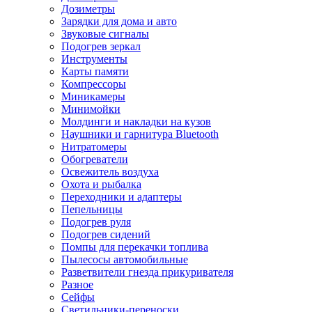
Дозиметры
Зарядки для дома и авто
Звуковые сигналы
Подогрев зеркал
Инструменты
Карты памяти
Компрессоры
Миникамеры
Минимойки
Молдинги и накладки на кузов
Наушники и гарнитура Bluetooth
Нитратомеры
Обогреватели
Освежитель воздуха
Охота и рыбалка
Переходники и адаптеры
Пепельницы
Подогрев руля
Подогрев сидений
Помпы для перекачки топлива
Пылесосы автомобильные
Разветвители гнезда прикуривателя
Разное
Сейфы
Светильники-переноски