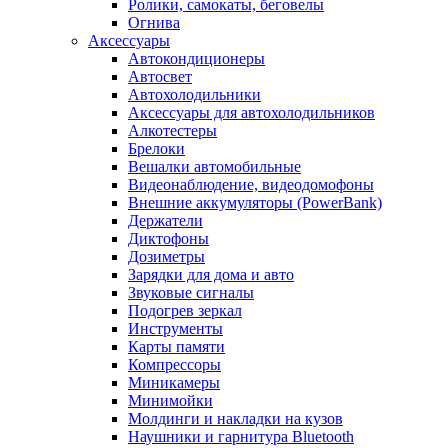
Ролики, самокаты, беговелы
Огнива
Аксессуары
Автокондиционеры
Aвтосвет
Автохолодильники
Аксессуары для автохолодильников
Алкотестеры
Брелоки
Вешалки автомобильные
Видеонаблюдение, видеодомофоны
Внешние аккумуляторы (PowerBank)
Держатели
Диктофоны
Дозиметры
Зарядки для дома и авто
Звуковые сигналы
Подогрев зеркал
Инструменты
Карты памяти
Компрессоры
Миникамеры
Минимойки
Молдинги и накладки на кузов
Наушники и гарнитура Bluetooth