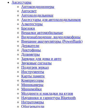
Аксессуары
Автокондиционеры
Aвтосвет
Автохолодильники
Аксессуары для автохолодильников
Алкотестеры
Брелоки
Вешалки автомобильные
Видеонаблюдение, видеодомофоны
Внешние аккумуляторы (PowerBank)
Держатели
Диктофоны
Дозиметры
Зарядки для дома и авто
Звуковые сигналы
Подогрев зеркал
Инструменты
Карты памяти
Компрессоры
Миникамеры
Минимойки
Молдинги и накладки на кузов
Наушники и гарнитура Bluetooth
Нитратомеры
Обогреватели