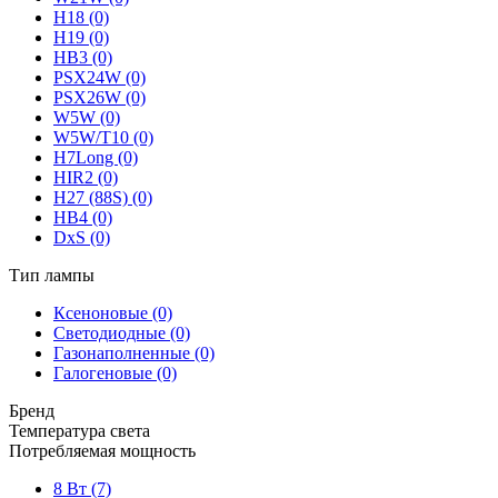
H18
(0)
H19
(0)
HB3
(0)
PSX24W
(0)
PSX26W
(0)
W5W
(0)
W5W/T10
(0)
H7Long
(0)
НIR2
(0)
H27 (88S)
(0)
HB4
(0)
DxS
(0)
Тип лампы
Ксеноновые
(0)
Светодиодные
(0)
Газонаполненные
(0)
Галогеновые
(0)
Бренд
Температура света
Потребляемая мощность
8 Вт
(7)