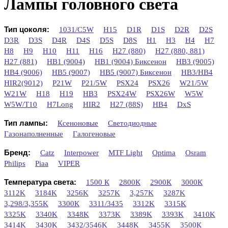
Лампы головного света
Тип цоколя:
1031/C5W
H15
D1R
D1S
D2R
D2S
D3R
D3S
D4R
D4S
D5S
D8S
H1
H3
H4
H7
H8
H9
H10
H11
H16
H27 (880)
H27 (880, 881)
H27 (881)
HB1 (9004)
HB1 (9004) Биксенон
HB3 (9005)
HB4 (9006)
HB5 (9007)
HB5 (9007) Биксенон
HB3/HB4
HIR2(9012)
P21W
P21/5W
PSX24
PSX26
W21/5W
W21W
H18
H19
HB3
PSX24W
PSX26W
W5W
W5W/T10
H7Long
НIR2
H27 (88S)
HB4
DxS
Тип лампы:
Ксеноновые
Светодиодные
Газонаполненные
Галогеновые
Бренд:
Catz
Interpower
MTF Light
Optima
Osram
Philips
Piaa
VIPER
Температура света:
1500 К
2800К
2900К
3000К
3112K
3184K
3256K
3257K
3,257K
3287K
3,298/3,355K
3300К
3311/3435
3312K
3315K
3325K
3340K
3348K
3373K
3389K
3393K
3410K
3414K
3430K
3432/3546K
3448K
3455K
3500К