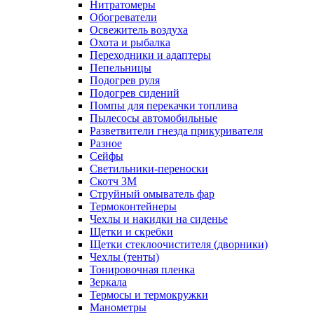
Нитратомеры
Обогреватели
Освежитель воздуха
Охота и рыбалка
Переходники и адаптеры
Пепельницы
Подогрев руля
Подогрев сидений
Помпы для перекачки топлива
Пылесосы автомобильные
Разветвители гнезда прикуривателя
Разное
Сейфы
Светильники-переноски
Скотч 3М
Струйный омыватель фар
Термоконтейнеры
Чехлы и накидки на сиденье
Щетки и скребки
Щетки стеклоочистителя (дворники)
Чехлы (тенты)
Тонировочная пленка
Зеркалa
Термосы и термокружки
Манометры