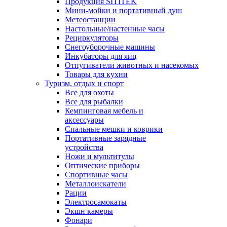
Продукция SITITEK
Мини-мойки и портативный душ
Метеостанции
Настольные/настенные часы
Рециркуляторы
Снегоуборочные машины
Инкубаторы для яиц
Отпугиватели животных и насекомых
Товары для кухни
Туризм, отдых и спорт
Все для охоты
Все для рыбалки
Кемпинговая мебель и
аксессуары
Спальные мешки и коврики
Портативные зарядные
устройства
Ножи и мультитулы
Оптические приборы
Спортивные часы
Металлоискатели
Рации
Электросамокаты
Экшн камеры
Фонари