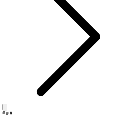
#
#
#