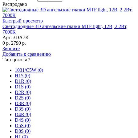
Распродано
Быстрый просмотр
Светодиодные 3D ангельские глазки MTF light, 12В, 2.2Вт,
7000К
Арт. 3DA7K
0 р.
2790 р.
Звоните
Добавить к сравнению
Тип цоколя
?
1031/C5W
(0)
H15
(0)
D1R
(0)
D1S
(0)
D2R
(0)
D2S
(0)
D3R
(0)
D3S
(0)
D4R
(0)
D4S
(0)
D5S
(0)
D8S
(0)
H1
(0)