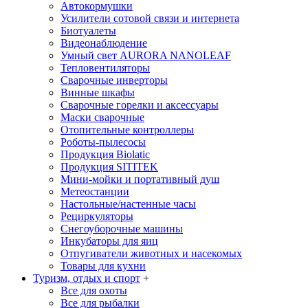
Автокормушки
Усилители сотовой связи и интернета
Биотуалеты
Видеонаблюдение
Умный свет AURORA NANOLEAF
Тепловентиляторы
Сварочные инверторы
Винные шкафы
Сварочные горелки и аксессуары
Маски сварочные
Отопительные контроллеры
Роботы-пылесосы
Продукция Biolatic
Продукция SITITEK
Мини-мойки и портативный душ
Метеостанции
Настольные/настенные часы
Рециркуляторы
Снегоуборочные машины
Инкубаторы для яиц
Отпугиватели животных и насекомых
Товары для кухни
Туризм, отдых и спорт
+
Все для охоты
Все для рыбалки