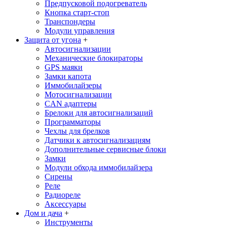
Предпусковой подогреватель
Кнопка старт-стоп
Транспондеры
Модули управления
Защита от угона
+
Автосигнализации
Механические блoкираторы
GPS маяки
Замки капота
Иммобилайзеры
Мотосигнализации
CAN адаптеры
Брелоки для автосигнализаций
Программаторы
Чехлы для брелков
Датчики к автосигнализациям
Дополнительные сервисные блоки
Замки
Модули обхода иммобилайзера
Сирены
Реле
Радиореле
Аксессуары
Дом и дача
+
Инструменты