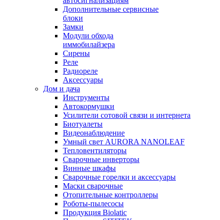
автосигнализациям
Дополнительные сервисные
блоки
Замки
Модули обхода
иммобилайзера
Сирены
Реле
Радиореле
Аксессуары
Дом и дача
Инструменты
Автокормушки
Усилители сотовой связи и интернета
Биотуалеты
Видеонаблюдение
Умный свет AURORA NANOLEAF
Тепловентиляторы
Сварочные инверторы
Винные шкафы
Сварочные горелки и аксессуары
Маски сварочные
Отопительные контроллеры
Роботы-пылесосы
Продукция Biolatic