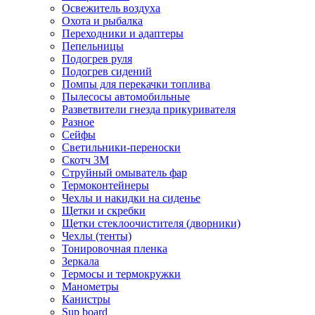
Освежитель воздуха
Охота и рыбалка
Переходники и адаптеры
Пепельницы
Подогрев руля
Подогрев сидений
Помпы для перекачки топлива
Пылесосы автомобильные
Разветвители гнезда прикуривателя
Разное
Сейфы
Светильники-переноски
Скотч 3М
Струйный омыватель фар
Термоконтейнеры
Чехлы и накидки на сиденье
Щетки и скребки
Щетки стеклоочистителя (дворники)
Чехлы (тенты)
Тонировочная пленка
Зеркалa
Термосы и термокружки
Манометры
Канистры
Sup board