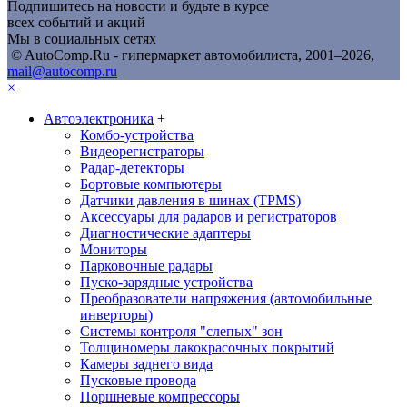
Подпишитесь на новости и будьте в курсе
всех событий и акций
Мы в социальных сетях
© AutoComp.Ru - гипермаркет автомобилиста, 2001–2026,
mail@autocomp.ru
×
Автоэлектроника
+
Комбо-устройства
Видеорегистраторы
Радар-детекторы
Бортовые компьютеры
Датчики давления в шинах (TPMS)
Аксессуары для радаров и регистраторов
Диагностические адаптеры
Мониторы
Парковочные радары
Пуско-зарядные устройства
Преобразователи напряжения (автомобильные
инверторы)
Системы контроля "слепых" зон
Толщиномеры лакокрасочных покрытий
Камеры заднего вида
Пусковые провода
Поршневые компрессоры