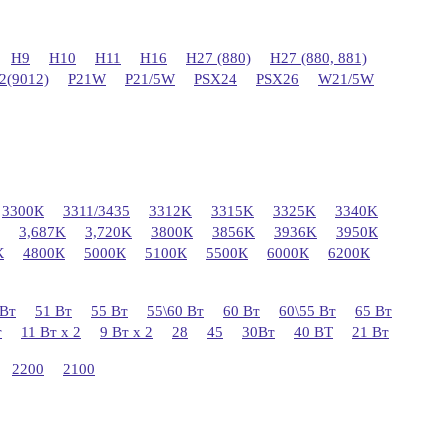
H9
H10
H11
H16
H27 (880)
H27 (880, 881)
2(9012)
P21W
P21/5W
PSX24
PSX26
W21/5W
3300К
3311/3435
3312K
3315K
3325K
3340K
3,687K
3,720K
3800К
3856K
3936K
3950К
К
4800К
5000К
5100К
5500К
6000К
6200К
 Вт
51 Вт
55 Вт
55\60 Вт
60 Вт
60\55 Вт
65 Вт
т
11 Вт х 2
9 Вт х 2
28
45
30Вт
40 ВТ
21 Вт
2200
2100