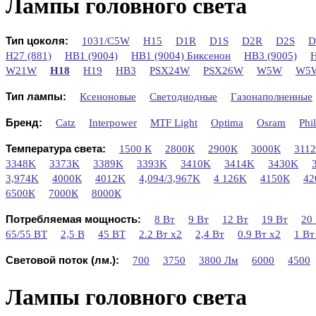
Лампы головного света
Тип цоколя:
1031/C5W
H15
D1R
D1S
D2R
D2S
D
H27 (881)
HB1 (9004)
HB1 (9004) Биксенон
HB3 (9005)
H
W21W
H18
H19
HB3
PSX24W
PSX26W
W5W
W5W
Тип лампы:
Ксеноновые
Светодиодные
Газонаполненные
Бренд:
Catz
Interpower
MTF Light
Optima
Osram
Phil
Температура света:
1500 К
2800К
2900К
3000К
311
3348K
3373K
3389K
3393K
3410K
3414K
3430K
3,974K
4000К
4012K
4,094/3,967K
4 126K
4150К
42
6500К
7000К
8000К
Потребляемая мощность:
8 Вт
9 Вт
12 Вт
19 Вт
20
65/55 ВТ
2,5 В
45 ВТ
2.2 Вт х2
2,4 Вт
0.9 Вт x2
1 Вт
Световой поток (лм.):
700
3750
3800 Лм
6000
4500
Лампы головного света