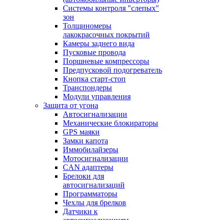
Системы контроля "слепых"
зон
Толщиномеры
лакокрасочных покрытий
Камеры заднего вида
Пусковые провода
Поршневые компрессоры
Предпусковой подогреватель
Кнопка старт-стоп
Транспондеры
Модули управления
Защита от угона
Автосигнализации
Механические блoкираторы
GPS маяки
Замки капота
Иммобилайзеры
Мотосигнализации
CAN адаптеры
Брелоки для
автосигнализаций
Программаторы
Чехлы для брелков
Датчики к