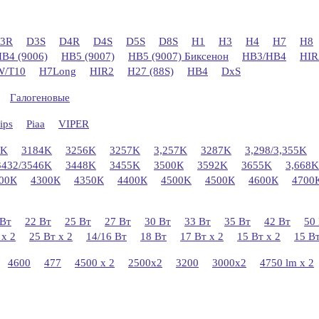
3R
D3S
D4R
D4S
D5S
D8S
H1
H3
H4
H7
H8
B4 (9006)
HB5 (9007)
HB5 (9007) Биксенон
HB3/HB4
HIR
/T10
H7Long
НIR2
H27 (88S)
HB4
DxS
Галогеновые
ips
Piaa
VIPER
2K
3184K
3256K
3257K
3,257K
3287K
3,298/3,355K
3432/3546K
3448K
3455K
3500К
3592K
3655K
3,668K
00К
4300К
4350К
4400К
4500K
4500К
4600К
4700
 Вт
22 Вт
25 Вт
27 Вт
30 Вт
33 Вт
35 Вт
42 Вт
50
 x 2
25 Вт х 2
14/16 Вт
18 Вт
17 Вт х 2
15 Вт х 2
15 В
4600
477
4500 x 2
2500x2
3200
3000x2
4750 lm х 2