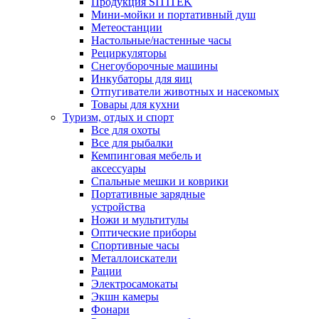
Продукция SITITEK
Мини-мойки и портативный душ
Метеостанции
Настольные/настенные часы
Рециркуляторы
Снегоуборочные машины
Инкубаторы для яиц
Отпугиватели животных и насекомых
Товары для кухни
Туризм, отдых и спорт
Все для охоты
Все для рыбалки
Кемпинговая мебель и
аксессуары
Спальные мешки и коврики
Портативные зарядные
устройства
Ножи и мультитулы
Оптические приборы
Спортивные часы
Металлоискатели
Рации
Электросамокаты
Экшн камеры
Фонари