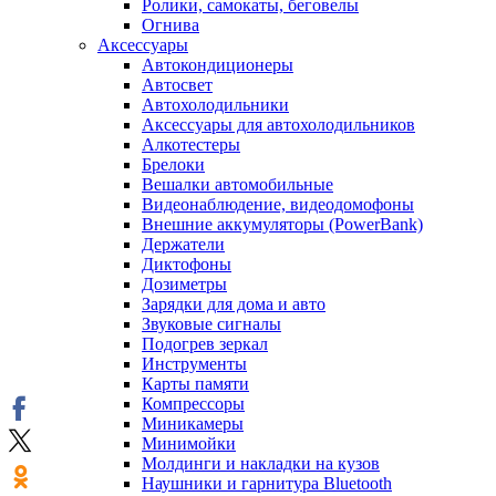
Ролики, самокаты, беговелы
Огнива
Аксессуары
Автокондиционеры
Aвтосвет
Автохолодильники
Аксессуары для автохолодильников
Алкотестеры
Брелоки
Вешалки автомобильные
Видеонаблюдение, видеодомофоны
Внешние аккумуляторы (PowerBank)
Держатели
Диктофоны
Дозиметры
Зарядки для дома и авто
Звуковые сигналы
Подогрев зеркал
Инструменты
Карты памяти
Компрессоры
Миникамеры
Минимойки
Молдинги и накладки на кузов
Наушники и гарнитура Bluetooth