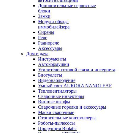
автосигнализациям
Дополнительные сервисные
блоки
Замки
Модули обхода
иммобилайзера
Сирены
Реле
Радиореле
Аксессуары
Дом и дача
Инструменты
Автокормушки
Усилители сотовой связи и интернета
Биотуалеты
Видеонаблюдение
Умный свет AURORA NANOLEAF
Тепловентиляторы
Сварочные инверторы
Винные шкафы
Сварочные горелки и аксессуары
Маски сварочные
Отопительные контроллеры
Роботы-пылесосы
Продукция Biolatic