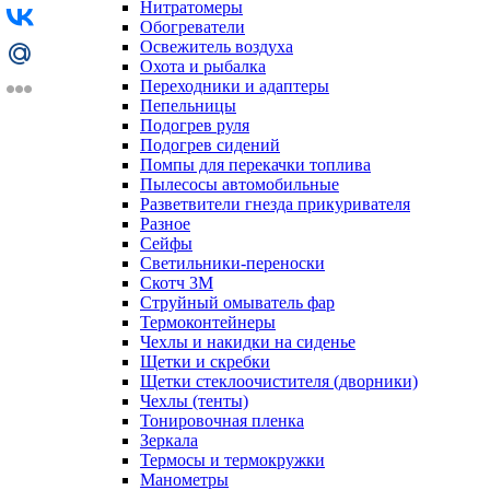
Нитратомеры
Обогреватели
Освежитель воздуха
Охота и рыбалка
Переходники и адаптеры
Пепельницы
Подогрев руля
Подогрев сидений
Помпы для перекачки топлива
Пылесосы автомобильные
Разветвители гнезда прикуривателя
Разное
Сейфы
Светильники-переноски
Скотч 3М
Струйный омыватель фар
Термоконтейнеры
Чехлы и накидки на сиденье
Щетки и скребки
Щетки стеклоочистителя (дворники)
Чехлы (тенты)
Тонировочная пленка
Зеркалa
Термосы и термокружки
Манометры