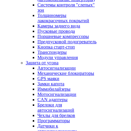
Системы контроля "слепых"
зон
Толщиномеры
лакокрасочных покрытий
Камеры заднего вида
Пусковые провода
Поршневые компрессоры
Предпусковой подогреватель
Кнопка старт-стоп
Транспондеры
Модули управления
Защита от угона
Автосигнализации
Механические блoкираторы
GPS маяки
Замки капота
Иммобилайзеры
Мотосигнализации
CAN адаптеры
Брелоки для
автосигнализаций
Чехлы для брелков
Программаторы
Датчики к