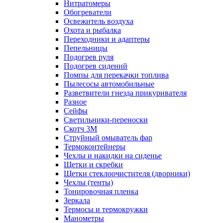
Нитратомеры
Обогреватели
Освежитель воздуха
Охота и рыбалка
Переходники и адаптеры
Пепельницы
Подогрев руля
Подогрев сидений
Помпы для перекачки топлива
Пылесосы автомобильные
Разветвители гнезда прикуривателя
Разное
Сейфы
Светильники-переноски
Скотч 3М
Струйный омыватель фар
Термоконтейнеры
Чехлы и накидки на сиденье
Щетки и скребки
Щетки стеклоочистителя (дворники)
Чехлы (тенты)
Тонировочная пленка
Зеркалa
Термосы и термокружки
Манометры