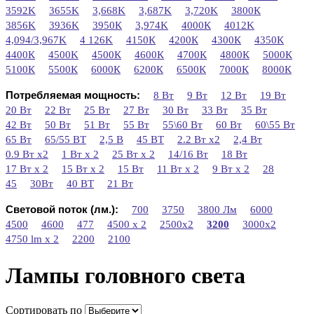
3592K
3655K
3,668K
3,687K
3,720K
3800К
3856K
3936K
3950К
3,974K
4000К
4012K
4,094/3,967K
4 126K
4150К
4200К
4300К
4350К
4400К
4500K
4500К
4600К
4700К
4800К
5000К
5100К
5500К
6000К
6200К
6500К
7000К
8000К
Потребляемая мощность:
8 Вт
9 Вт
12 Вт
19 Вт
20 Вт
22 Вт
25 Вт
27 Вт
30 Вт
33 Вт
35 Вт
42 Вт
50 Вт
51 Вт
55 Вт
55\60 Вт
60 Вт
60\55 Вт
65 Вт
65/55 ВТ
2,5 В
45 ВТ
2.2 Вт х2
2,4 Вт
0.9 Вт x2
1 Вт x 2
25 Вт х 2
14/16 Вт
18 Вт
17 Вт х 2
15 Вт х 2
15 Вт
11 Вт х 2
9 Вт х 2
28
45
30Вт
40 ВТ
21 Вт
Световой поток (лм.):
700
3750
3800 Лм
6000
4500
4600
477
4500 x 2
2500x2
3200
3000x2
4750 lm х 2
2200
2100
Лампы головного света
Сортировать по