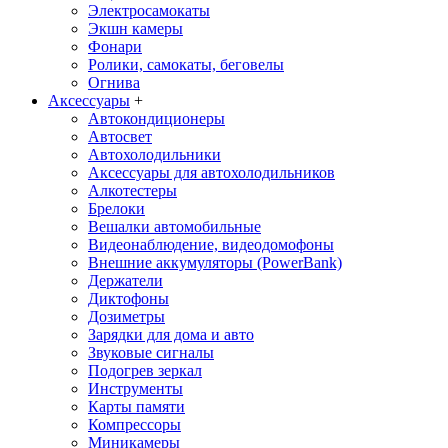
Электросамокаты
Экшн камеры
Фонари
Ролики, самокаты, беговелы
Огнива
Аксессуары
+
Автокондиционеры
Aвтосвет
Автохолодильники
Аксессуары для автохолодильников
Алкотестеры
Брелоки
Вешалки автомобильные
Видеонаблюдение, видеодомофоны
Внешние аккумуляторы (PowerBank)
Держатели
Диктофоны
Дозиметры
Зарядки для дома и авто
Звуковые сигналы
Подогрев зеркал
Инструменты
Карты памяти
Компрессоры
Миникамеры