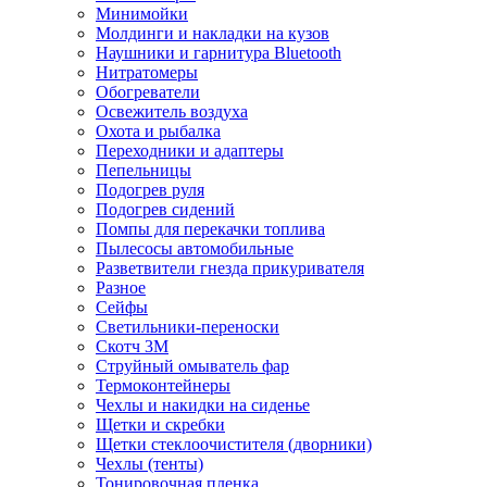
Минимойки
Молдинги и накладки на кузов
Наушники и гарнитура Bluetooth
Нитратомеры
Обогреватели
Освежитель воздуха
Охота и рыбалка
Переходники и адаптеры
Пепельницы
Подогрев руля
Подогрев сидений
Помпы для перекачки топлива
Пылесосы автомобильные
Разветвители гнезда прикуривателя
Разное
Сейфы
Светильники-переноски
Скотч 3М
Струйный омыватель фар
Термоконтейнеры
Чехлы и накидки на сиденье
Щетки и скребки
Щетки стеклоочистителя (дворники)
Чехлы (тенты)
Тонировочная пленка