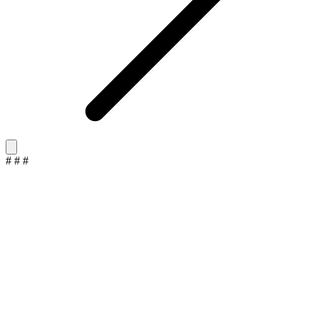
#
#
#