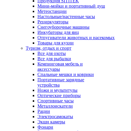
Продукция SITITEK
Мини-мойки и портативный душ
Метеостанции
Настольные/настенные часы
Рециркуляторы
Снегоуборочные машины
Инкубаторы для яиц
Отпугиватели животных и насекомых
Товары для кухни
Туризм, отдых и спорт
Все для охоты
Все для рыбалки
Кемпинговая мебель и
аксессуары
Спальные мешки и коврики
Портативные зарядные
устройства
Ножи и мультитулы
Оптические приборы
Спортивные часы
Металлоискатели
Рации
Электросамокаты
Экшн камеры
Фонари