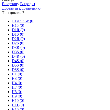
В корзину
В кредит
Добавить к сравнению
Тип цоколя
?
1031/C5W
(0)
H15
(0)
D1R
(0)
D1S
(0)
D2R
(0)
D2S
(0)
D3R
(0)
D3S
(0)
D4R
(0)
D4S
(0)
D5S
(0)
D8S
(0)
H1
(0)
H3
(0)
H4
(0)
H7
(0)
H8
(0)
H9
(0)
H10
(0)
H11
(0)
H16
(0)