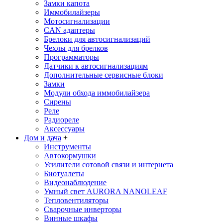
Замки капота
Иммобилайзеры
Мотосигнализации
CAN адаптеры
Брелоки для автосигнализаций
Чехлы для брелков
Программаторы
Датчики к автосигнализациям
Дополнительные сервисные блоки
Замки
Модули обхода иммобилайзера
Сирены
Реле
Радиореле
Аксессуары
Дом и дача
+
Инструменты
Автокормушки
Усилители сотовой связи и интернета
Биотуалеты
Видеонаблюдение
Умный свет AURORA NANOLEAF
Тепловентиляторы
Сварочные инверторы
Винные шкафы