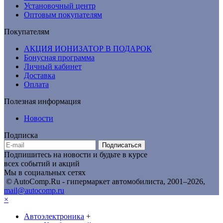
Установочный центр
Оптовым покупателям
Покупателям
АКЦИЯ ИОНИЗАТОР В ПОДАРОК
Бонусная программа
Личный кабинет
Доставка
Оплата
Полезная информация
Новости
Подписка
Подписаться
Подпишитесь на новости и будьте в курсе
всех событий и акций
Мы в социальных сетях
© AutoComp.Ru - гипермаркет автомобилиста, 2001–2026,
mail@autocomp.ru
×
Автоэлектроника
+