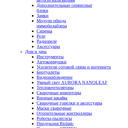
автосигнализациям
Дополнительные сервисные
блоки
Замки
Модули обхода
иммобилайзера
Сирены
Реле
Радиореле
Аксессуары
Дом и дача
Инструменты
Автокормушки
Усилители сотовой связи и интернета
Биотуалеты
Видеонаблюдение
Умный свет AURORA NANOLEAF
Тепловентиляторы
Сварочные инверторы
Винные шкафы
Сварочные горелки и аксессуары
Маски сварочные
Отопительные контроллеры
Роботы-пылесосы
Продукция Biolatic