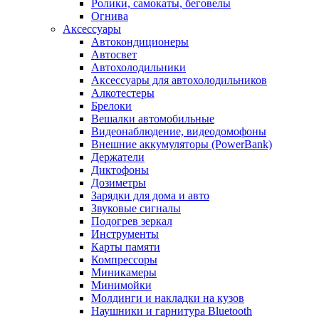
Ролики, самокаты, беговелы
Огнива
Аксессуары
Автокондиционеры
Aвтосвет
Автохолодильники
Аксессуары для автохолодильников
Алкотестеры
Брелоки
Вешалки автомобильные
Видеонаблюдение, видеодомофоны
Внешние аккумуляторы (PowerBank)
Держатели
Диктофоны
Дозиметры
Зарядки для дома и авто
Звуковые сигналы
Подогрев зеркал
Инструменты
Карты памяти
Компрессоры
Миникамеры
Минимойки
Молдинги и накладки на кузов
Наушники и гарнитура Bluetooth