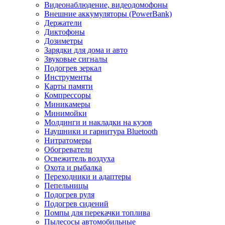
Видеонаблюдение, видеодомофоны
Внешние аккумуляторы (PowerBank)
Держатели
Диктофоны
Дозиметры
Зарядки для дома и авто
Звуковые сигналы
Подогрев зеркал
Инструменты
Карты памяти
Компрессоры
Миникамеры
Минимойки
Молдинги и накладки на кузов
Наушники и гарнитура Bluetooth
Нитратомеры
Обогреватели
Освежитель воздуха
Охота и рыбалка
Переходники и адаптеры
Пепельницы
Подогрев руля
Подогрев сидений
Помпы для перекачки топлива
Пылесосы автомобильные