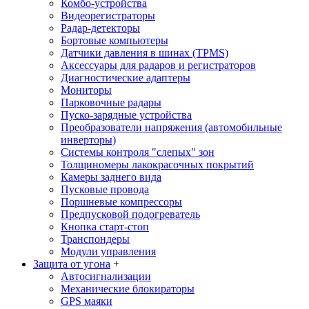
Комбо-устройства
Видеорегистраторы
Радар-детекторы
Бортовые компьютеры
Датчики давления в шинах (TPMS)
Аксессуары для радаров и регистраторов
Диагностические адаптеры
Мониторы
Парковочные радары
Пуско-зарядные устройства
Преобразователи напряжения (автомобильные
инверторы)
Системы контроля "слепых" зон
Толщиномеры лакокрасочных покрытий
Камеры заднего вида
Пусковые провода
Поршневые компрессоры
Предпусковой подогреватель
Кнопка старт-стоп
Транспондеры
Модули управления
Защита от угона
+
Автосигнализации
Механические блoкираторы
GPS маяки