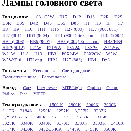
Лампы головного света
Тип цоколя:
1031/C5W
H15
D1R
D1S
D2R
D2S
D3R
D3S
D4R
D4S
D5S
D8S
H1
H3
H4
H7
H8
H9
H10
H11
H16
H27 (880)
H27 (880, 881)
H27 (881)
HB1 (9004)
HB1 (9004) Биксенон
HB3 (9005)
HB4 (9006)
HB5 (9007)
HB5 (9007) Биксенон
HB3/HB4
HIR2(9012)
P21W
P21/5W
PSX24
PSX26
W21/5W
W21W
H18
H19
HB3
PSX24W
PSX26W
W5W
W5W/T10
H7Long
НIR2
H27 (88S)
HB4
DxS
Тип лампы:
Ксеноновые
Светодиодные
Газонаполненные
Галогеновые
Бренд:
Catz
Interpower
MTF Light
Optima
Osram
Philips
Piaa
VIPER
Температура света:
1500 К
2800К
2900К
3000К
3112K
3184K
3256K
3257K
3,257K
3287K
3,298/3,355K
3300К
3311/3435
3312K
3315K
3325K
3340K
3348K
3373K
3389K
3393K
3410K
3414K
3430K
3432/3546K
3448K
3455K
3500К