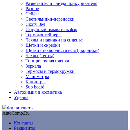
Разветвители гнезда прикуривателя
Разное
Сейфы
Светильники-переноски
Скотч 3М
Струйный омыватель фар
Термоконтейнеры
Чехлы и накидки на сиденье
Щетки и скребки
Щетки стеклоочистителя (дворники)
Чехлы (тенты)
Тонировочная пленка
Зеркалa
Термосы и термокружки
Манометры
Канистры
Sup board
Автохимия и косметика
Уценка
Фильтровать
AutoComp.Ru
Контакты
Реквизиты