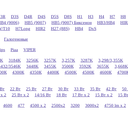
3R
D3S
D4R
D4S
D5S
D8S
H1
H3
H4
H7
H8
B4 (9006)
HB5 (9007)
HB5 (9007) Биксенон
HB3/HB4
HIR
/T10
H7Long
НIR2
H27 (88S)
HB4
DxS
Галогеновые
ips
Piaa
VIPER
2K
3184K
3256K
3257K
3,257K
3287K
3,298/3,355K
3432/3546K
3448K
3455K
3500К
3592K
3655K
3,668K
00К
4300К
4350К
4400К
4500K
4500К
4600К
4700
 Вт
22 Вт
25 Вт
27 Вт
30 Вт
33 Вт
35 Вт
42 Вт
50
 x 2
25 Вт х 2
14/16 Вт
18 Вт
17 Вт х 2
15 Вт х 2
15 В
4600
477
4500 x 2
2500x2
3200
3000x2
4750 lm х 2