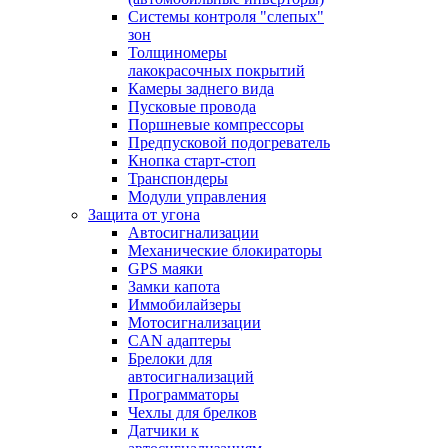
Системы контроля "слепых"
зон
Толщиномеры
лакокрасочных покрытий
Камеры заднего вида
Пусковые провода
Поршневые компрессоры
Предпусковой подогреватель
Кнопка старт-стоп
Транспондеры
Модули управления
Защита от угона
Автосигнализации
Механические блoкираторы
GPS маяки
Замки капота
Иммобилайзеры
Мотосигнализации
CAN адаптеры
Брелоки для
автосигнализаций
Программаторы
Чехлы для брелков
Датчики к