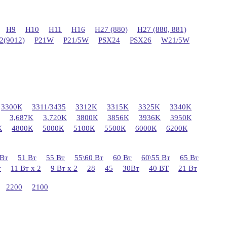
H9
H10
H11
H16
H27 (880)
H27 (880, 881)
2(9012)
P21W
P21/5W
PSX24
PSX26
W21/5W
3300К
3311/3435
3312K
3315K
3325K
3340K
3,687K
3,720K
3800К
3856K
3936K
3950К
К
4800К
5000К
5100К
5500К
6000К
6200К
 Вт
51 Вт
55 Вт
55\60 Вт
60 Вт
60\55 Вт
65 Вт
т
11 Вт х 2
9 Вт х 2
28
45
30Вт
40 ВТ
21 Вт
2200
2100