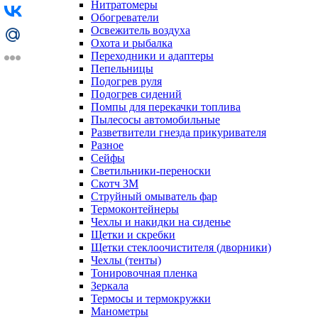
Нитратомеры
Обогреватели
Освежитель воздуха
Охота и рыбалка
Переходники и адаптеры
Пепельницы
Подогрев руля
Подогрев сидений
Помпы для перекачки топлива
Пылесосы автомобильные
Разветвители гнезда прикуривателя
Разное
Сейфы
Светильники-переноски
Скотч 3М
Струйный омыватель фар
Термоконтейнеры
Чехлы и накидки на сиденье
Щетки и скребки
Щетки стеклоочистителя (дворники)
Чехлы (тенты)
Тонировочная пленка
Зеркалa
Термосы и термокружки
Манометры