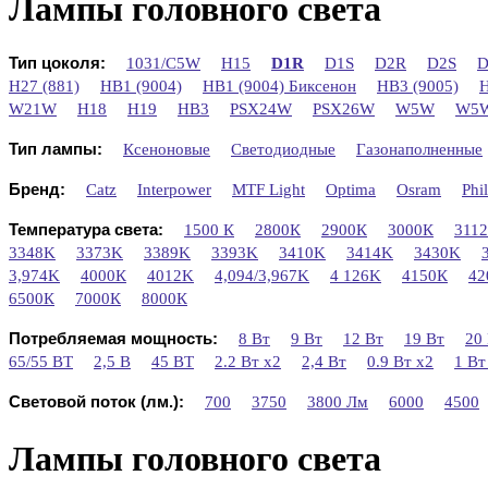
Лампы головного света
Тип цоколя:
1031/C5W
H15
D1R
D1S
D2R
D2S
D
H27 (881)
HB1 (9004)
HB1 (9004) Биксенон
HB3 (9005)
H
W21W
H18
H19
HB3
PSX24W
PSX26W
W5W
W5W
Тип лампы:
Ксеноновые
Светодиодные
Газонаполненные
Бренд:
Catz
Interpower
MTF Light
Optima
Osram
Phil
Температура света:
1500 К
2800К
2900К
3000К
311
3348K
3373K
3389K
3393K
3410K
3414K
3430K
3,974K
4000К
4012K
4,094/3,967K
4 126K
4150К
42
6500К
7000К
8000К
Потребляемая мощность:
8 Вт
9 Вт
12 Вт
19 Вт
20
65/55 ВТ
2,5 В
45 ВТ
2.2 Вт х2
2,4 Вт
0.9 Вт x2
1 Вт
Световой поток (лм.):
700
3750
3800 Лм
6000
4500
Лампы головного света