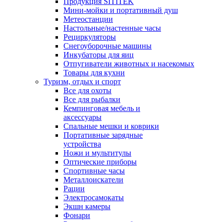
Продукция SITITEK
Мини-мойки и портативный душ
Метеостанции
Настольные/настенные часы
Рециркуляторы
Снегоуборочные машины
Инкубаторы для яиц
Отпугиватели животных и насекомых
Товары для кухни
Туризм, отдых и спорт
Все для охоты
Все для рыбалки
Кемпинговая мебель и
аксессуары
Спальные мешки и коврики
Портативные зарядные
устройства
Ножи и мультитулы
Оптические приборы
Спортивные часы
Металлоискатели
Рации
Электросамокаты
Экшн камеры
Фонари