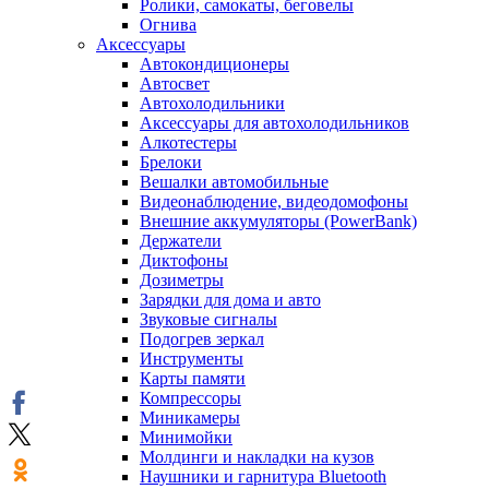
Ролики, самокаты, беговелы
Огнива
Аксессуары
Автокондиционеры
Aвтосвет
Автохолодильники
Аксессуары для автохолодильников
Алкотестеры
Брелоки
Вешалки автомобильные
Видеонаблюдение, видеодомофоны
Внешние аккумуляторы (PowerBank)
Держатели
Диктофоны
Дозиметры
Зарядки для дома и авто
Звуковые сигналы
Подогрев зеркал
Инструменты
Карты памяти
Компрессоры
Миникамеры
Минимойки
Молдинги и накладки на кузов
Наушники и гарнитура Bluetooth