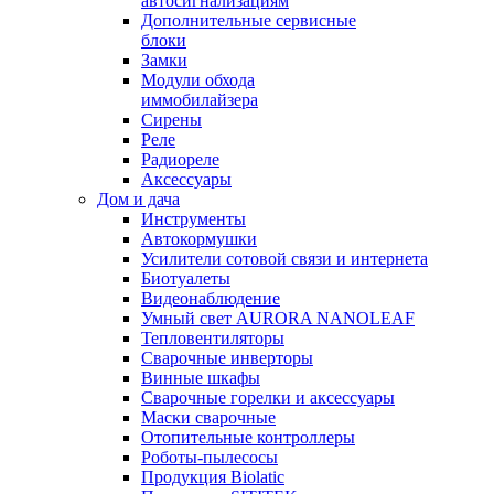
автосигнализациям
Дополнительные сервисные
блоки
Замки
Модули обхода
иммобилайзера
Сирены
Реле
Радиореле
Аксессуары
Дом и дача
Инструменты
Автокормушки
Усилители сотовой связи и интернета
Биотуалеты
Видеонаблюдение
Умный свет AURORA NANOLEAF
Тепловентиляторы
Сварочные инверторы
Винные шкафы
Сварочные горелки и аксессуары
Маски сварочные
Отопительные контроллеры
Роботы-пылесосы
Продукция Biolatic