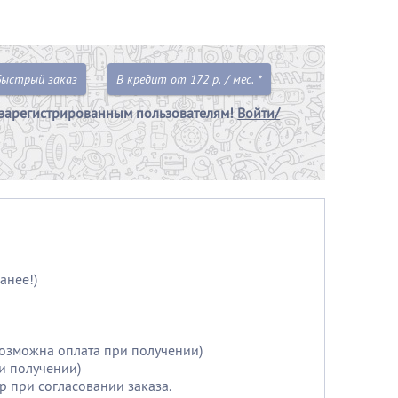
Быстрый заказ
В кредит от 172 р. / мес. *
зарегистрированным пользователям!
Войти/
анее!)
возможна оплата при получении)
и получении)
р при согласовании заказа.