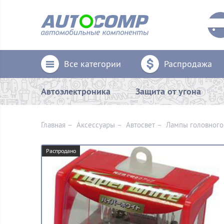
Все категории
Распродажа
Автоэлектроника
Защита от угона
Главная
–
Аксессуары
–
Aвтосвет
–
Лампы головного
Распродано