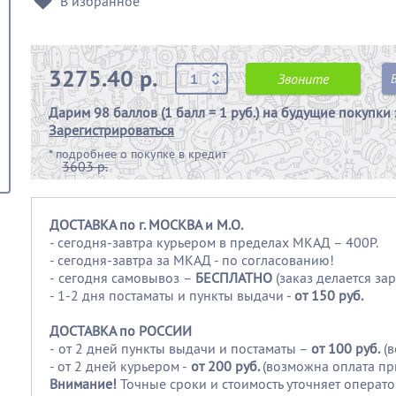
В избранное
3275.40 р.
Звоните
Дарим
98 баллов (1 балл = 1 руб.)
на будущие покупки 
Зарегистрироваться
*
подробнее о покупке в кредит
3603 р.
ДОСТАВКА по г. МОСКВА и М.О.
- сегодня-завтра курьером в пределах МКАД – 400Р.
- сегодня-завтра за МКАД - по согласованию!
-
сегодня самовывоз –
БЕСПЛАТНО
(заказ делается зар
- 1-2 дня постаматы и пункты выдачи -
от 150 руб.
ДОСТАВКА по РОССИИ
-
от 2 дней пункты выдачи и постаматы –
от 100
руб.
(
- от 2 дней курьером -
от 200 руб.
(возможна оплата пр
Внимание!
Точные сроки и стоимость уточняет операто