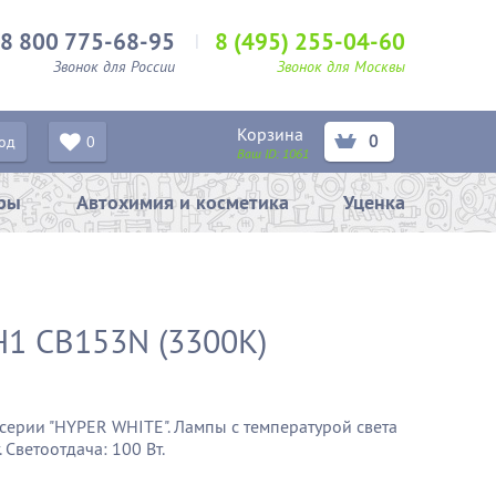
8 800 775-68-95
8 (495) 255-04-60
Звонок для России
Звонок для Москвы
Корзина
0
од
0
Ваш ID:
1061
ары
Автохимия и косметика
Уценка
H1 CB153N (3300К)
ерии "HYPER WHITE". Лампы с температурой света
 Светоотдача: 100 Вт.