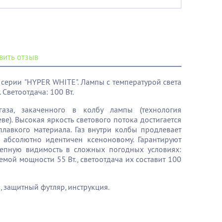
вить отзыв
серии "HYPER WHITE". Лампы с температурой света
 Светоотдача: 100 Вт.
аза, закаченного в колбу лампы (технология
е). Высокая яркость светового потока достигается
плавкого материала. Газ внутри колбы продлевает
 абсолютно идентичен ксеноновому. Гарантируют
олепную видимость в сложных погодных условиях:
емой мощности 55 Вт., светоотдача их составит 100
, защитный футляр, инструкция.