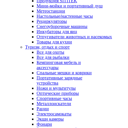
Продукция SITITEK
Мини-мойки и портативный душ
Метеостанции
Настольные/настенные часы
Рециркуляторы
Снегоуборочные машины
Инкубаторы для яиц
Отпугиватели животных и насекомых
Товары для кухни
Туризм, отдых и спорт
Все для охоты
Все для рыбалки
Кемпинговая мебель и
аксессуары
Спальные мешки и коврики
Портативные зарядные
устройства
Ножи и мультитулы
Оптические приборы
Спортивные часы
Металлоискатели
Рации
Электросамокаты
Экшн камеры
Фонари