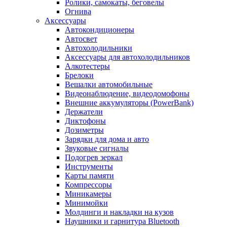
Ролики, самокаты, беговелы
Огнива
Аксессуары
Автокондиционеры
Aвтосвет
Автохолодильники
Аксессуары для автохолодильников
Алкотестеры
Брелоки
Вешалки автомобильные
Видеонаблюдение, видеодомофоны
Внешние аккумуляторы (PowerBank)
Держатели
Диктофоны
Дозиметры
Зарядки для дома и авто
Звуковые сигналы
Подогрев зеркал
Инструменты
Карты памяти
Компрессоры
Миникамеры
Минимойки
Молдинги и накладки на кузов
Наушники и гарнитура Bluetooth