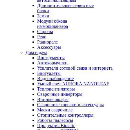
автосигнализациям
Дополнительные сервисные
блоки
Замки
Модули обхода
иммобилайзера
Сирены
Реле
Радиореле
Аксессуары
Дом и дача
Инструменты
Автокормушки
Усилители сотовой связи и интернета
Биотуалеты
Видеонаблюдение
Умный свет AURORA NANOLEAF
Тепловентиляторы
Сварочные инверторы
Винные шкафы
Сварочные горелки и аксессуары
Маски сварочные
Отопительные контроллеры
Роботы-пылесосы
Продукция Biolatic