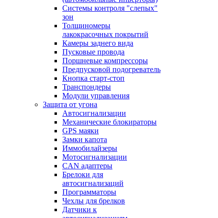
Системы контроля "слепых"
зон
Толщиномеры
лакокрасочных покрытий
Камеры заднего вида
Пусковые провода
Поршневые компрессоры
Предпусковой подогреватель
Кнопка старт-стоп
Транспондеры
Модули управления
Защита от угона
Автосигнализации
Механические блoкираторы
GPS маяки
Замки капота
Иммобилайзеры
Мотосигнализации
CAN адаптеры
Брелоки для
автосигнализаций
Программаторы
Чехлы для брелков
Датчики к