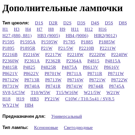
Дополнительные лампочки
Тип цоколя:
D1S
D2R
D2S
D3S
D4S
D5S
D8S
H1
H3
H4
H7
H8
H9
H11
H12
H16
H27 (880, 881)
HB3 (9005)
HB4 (9006)
HIR2(9012)
P1595
P1595A
P1595W
P1785
P1885
P1885W
P1895
P1895R
P21W
P21/5W
P2210B
P2211W
P2216B
P2216W
P2217W
P2218W
P2220W
P2240W
P2360W
P2361A
P2362R
P2364A
P4815
P4815A
P4815R
P4825
P4825R
P4875A
P8613V
P8616V
P8621V
P8622V
P8701W
P8711A
P8711R
P8711W
P8712W
P8713R
P8713W
P8716W
P8721W
P8722W
P8731W
P8740A
P8741R
P8741W
P8744R
P8745A
SV8,5/C5W
T10/W5W
T15/W16W
W21/5W
W21W
H18
H19
HB3
PY21W
C10W / T10.5x41 / SV8.5
WY21W
HB4
Предназначен для:
Универсальный
Тип лампы:
Ксеноновые
Светодиодные