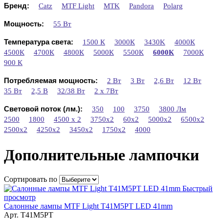
Бренд:
Catz
MTF Light
MTK
Pandora
Polarg
Мощность:
55 Вт
Температура света:
1500 К
3000К
3430K
4000К
4500К
4700К
4800К
5000К
5500К
6000К
7000К
900 К
Потребляемая мощность:
2 Вт
3 Вт
2,6 Вт
12 Вт
35 Вт
2,5 В
32/38 Вт
2 x 7Вт
Световой поток (лм.):
350
100
3750
3800 Лм
2500
1800
4500 x 2
3750x2
60x2
5000x2
6500x2
2500x2
4250x2
3450x2
1750x2
4000
Дополнительные лампочки
Сортировать по
Быстрый
просмотр
Салонные лампы MTF Light T41M5PT LED 41mm
Арт. T41M5PT