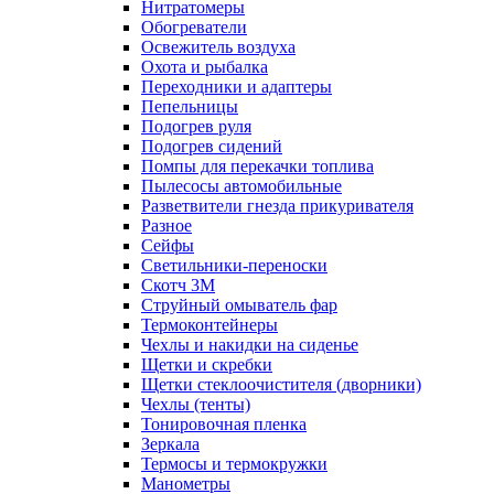
Нитратомеры
Обогреватели
Освежитель воздуха
Охота и рыбалка
Переходники и адаптеры
Пепельницы
Подогрев руля
Подогрев сидений
Помпы для перекачки топлива
Пылесосы автомобильные
Разветвители гнезда прикуривателя
Разное
Сейфы
Светильники-переноски
Скотч 3М
Струйный омыватель фар
Термоконтейнеры
Чехлы и накидки на сиденье
Щетки и скребки
Щетки стеклоочистителя (дворники)
Чехлы (тенты)
Тонировочная пленка
Зеркалa
Термосы и термокружки
Манометры