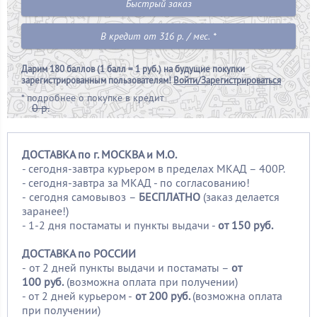
Быстрый заказ
В кредит от 316 р. / мес. *
Дарим
180 баллов (1 балл = 1 руб.)
на будущие покупки
зарегистрированным пользователям!
Войти/Зарегистрироваться
*
подробнее о покупке в кредит
0 р.
ДОСТАВКА по г. МОСКВА и М.О.
- сегодня-завтра курьером в пределах МКАД – 400Р.
- сегодня-завтра за МКАД - по согласованию!
-
сегодня самовывоз –
БЕСПЛАТНО
(заказ делается
заранее!)
- 1-2 дня постаматы и пункты выдачи -
от 150 руб.
ДОСТАВКА по РОССИИ
-
от 2 дней пункты выдачи и постаматы –
от
100
руб.
(возможна оплата при получении)
- от 2 дней курьером -
от 200 руб.
(возможна оплата
при получении)