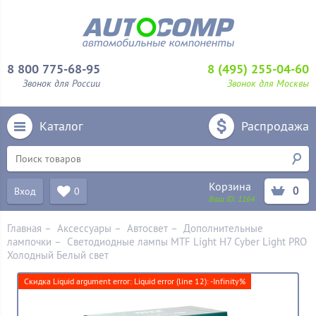
8 800 775-68-95
8 (495) 255-04-60
Звонок для России
Звонок для Москвы
Каталог
Распродажа
Корзина
0
Вход
0
Ваш ID:
1164
Главная
–
Аксессуары
–
Aвтосвет
–
Дополнительные
лампочки
–
Светодиодные лампы MTF Light H7 Cyber Light PRO
Холодный Белый свет
Скидка Liquid argument error: Liquid error (line 12): -Infinity%