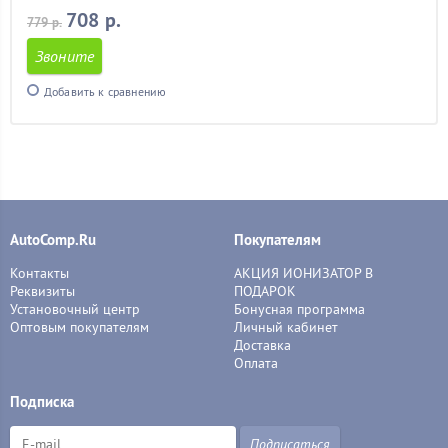
HB4 (9006)
(3)
708 р.
779 р.
HIR2(9012)
(5)
P1595
(1)
Звоните
P1595A
(1)
Добавить к сравнению
P1595W
(1)
P1785
(1)
P1885
(1)
P1885W
(1)
P1895
(1)
P1895R
(1)
P21W
(5)
AutoComp.Ru
Покупателям
P21/5W
(2)
Контакты
P2210B
(1)
АКЦИЯ ИОНИЗАТОР В
Реквизиты
ПОДАРОК
P2211W
(1)
Установочный центр
Бонусная программа
P2216B
(1)
Оптовым покупателям
Личный кабинет
P2216W
(1)
Доставка
P2217W
(1)
Оплата
P2218W
(1)
Подписка
P2220W
(1)
P2240W
(1)
Подписаться