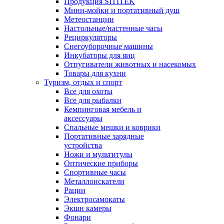
Продукция SITITEK
Мини-мойки и портативный душ
Метеостанции
Настольные/настенные часы
Рециркуляторы
Снегоуборочные машины
Инкубаторы для яиц
Отпугиватели животных и насекомых
Товары для кухни
Туризм, отдых и спорт
Все для охоты
Все для рыбалки
Кемпинговая мебель и
аксессуары
Спальные мешки и коврики
Портативные зарядные
устройства
Ножи и мультитулы
Оптические приборы
Спортивные часы
Металлоискатели
Рации
Электросамокаты
Экшн камеры
Фонари