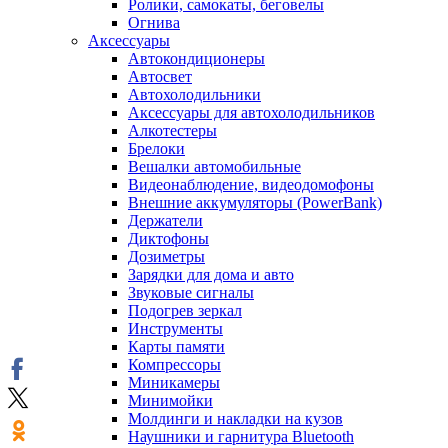
Ролики, самокаты, беговелы
Огнива
Аксессуары
Автокондиционеры
Aвтосвет
Автохолодильники
Аксессуары для автохолодильников
Алкотестеры
Брелоки
Вешалки автомобильные
Видеонаблюдение, видеодомофоны
Внешние аккумуляторы (PowerBank)
Держатели
Диктофоны
Дозиметры
Зарядки для дома и авто
Звуковые сигналы
Подогрев зеркал
Инструменты
Карты памяти
Компрессоры
Миникамеры
Минимойки
Молдинги и накладки на кузов
Наушники и гарнитура Bluetooth