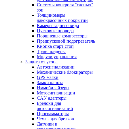
Системы контроля "слепых"
зон
Толщиномеры
лакокрасочных покрытий
Камеры заднего вида
Пусковые провода
Поршневые компрессоры
Предпусковой подогреватель
Кнопка старт-стоп
Транспондеры
Модули управления
Защита от угона
Автосигнализации
Механические блoкираторы
GPS маяки
Замки капота
Иммобилайзеры
Мотосигнализации
CAN адаптеры
Брелоки для
автосигнализаций
Программаторы
Чехлы для брелков
Датчики к