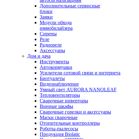
автосигнализациям
Дополнительные сервисные
блоки
Замки
Модули обхода
иммобилайзера
Сирены
Реле
Радиореле
Аксессуары
Дом и дача
Инструменты
Автокормушки
Усилители сотовой связи и интернета
Биотуалеты
Видеонаблюдение
Умный свет AURORA NANOLEAF
Тепловентиляторы
Сварочные инверторы
Винные шкафы
Сварочные горелки и аксессуары
Маски сварочные
Отопительные контроллеры
Роботы-пылесосы
Продукция Biolatic