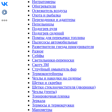
Нитратомеры
Обогреватели
Освежитель воздуха
Охота и рыбалка
Переходники и адаптеры
Пепельницы
Подогрев руля
Подогрев сидений
Помпы для перекачки топлива
Пылесосы автомобильные
Разветвители гнезда прикуривателя
Разное
Сейфы
Светильники-переноски
Скотч 3М
Струйный омыватель фар
Термоконтейнеры
Чехлы и накидки на сиденье
Щетки и скребки
Щетки стеклоочистителя (дворники)
Чехлы (тенты)
Тонировочная пленка
Зеркалa
Термосы и термокружки
Манометры