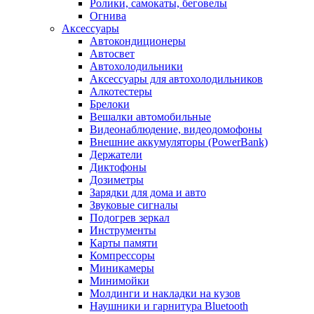
Ролики, самокаты, беговелы
Огнива
Аксессуары
Автокондиционеры
Aвтосвет
Автохолодильники
Аксессуары для автохолодильников
Алкотестеры
Брелоки
Вешалки автомобильные
Видеонаблюдение, видеодомофоны
Внешние аккумуляторы (PowerBank)
Держатели
Диктофоны
Дозиметры
Зарядки для дома и авто
Звуковые сигналы
Подогрев зеркал
Инструменты
Карты памяти
Компрессоры
Миникамеры
Минимойки
Молдинги и накладки на кузов
Наушники и гарнитура Bluetooth