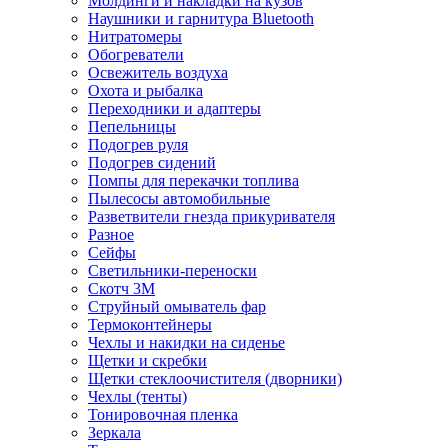
Молдинги и накладки на кузов
Наушники и гарнитура Bluetooth
Нитратомеры
Обогреватели
Освежитель воздуха
Охота и рыбалка
Переходники и адаптеры
Пепельницы
Подогрев руля
Подогрев сидений
Помпы для перекачки топлива
Пылесосы автомобильные
Разветвители гнезда прикуривателя
Разное
Сейфы
Светильники-переноски
Скотч 3М
Струйный омыватель фар
Термоконтейнеры
Чехлы и накидки на сиденье
Щетки и скребки
Щетки стеклоочистителя (дворники)
Чехлы (тенты)
Тонировочная пленка
Зеркалa