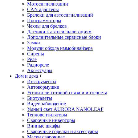
Мотосигнализации
CAN адаптеры
Брелоки для автосигнализаций
Программаторы
Чехлы для брелков
Датчики к автосигнализациям
Дополнительные сервисные блоки
Замки
Модули обхода иммобилайзера
Сирены
Реле
Радиореле
Аксессуары
Дом и дача
+
Инструменты
Автокормушки
Усилители сотовой связи и интернета
Биотуалеты
Видеонаблюдение
Умный свет AURORA NANOLEAF
Тепловентиляторы
Сварочные инверторы
Винные шкафы
Сварочные горелки и аксессуары
Маски сварочные