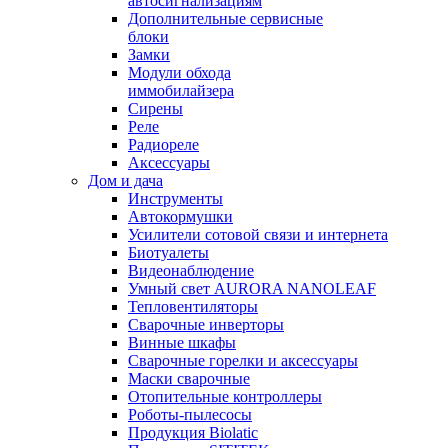
автосигнализациям
Дополнительные сервисные
блоки
Замки
Модули обхода
иммобилайзера
Сирены
Реле
Радиореле
Аксессуары
Дом и дача
Инструменты
Автокормушки
Усилители сотовой связи и интернета
Биотуалеты
Видеонаблюдение
Умный свет AURORA NANOLEAF
Тепловентиляторы
Сварочные инверторы
Винные шкафы
Сварочные горелки и аксессуары
Маски сварочные
Отопительные контроллеры
Роботы-пылесосы
Продукция Biolatic