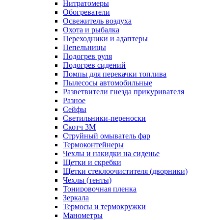
Нитратомеры
Обогреватели
Освежитель воздуха
Охота и рыбалка
Переходники и адаптеры
Пепельницы
Подогрев руля
Подогрев сидений
Помпы для перекачки топлива
Пылесосы автомобильные
Разветвители гнезда прикуривателя
Разное
Сейфы
Светильники-переноски
Скотч 3М
Струйный омыватель фар
Термоконтейнеры
Чехлы и накидки на сиденье
Щетки и скребки
Щетки стеклоочистителя (дворники)
Чехлы (тенты)
Тонировочная пленка
Зеркалa
Термосы и термокружки
Манометры