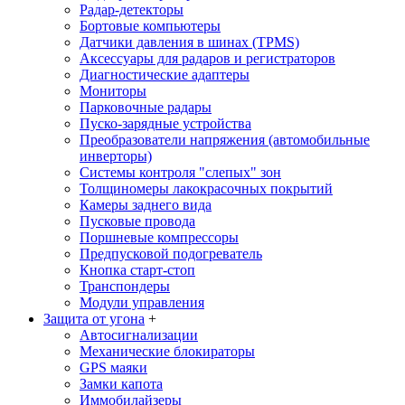
Радар-детекторы
Бортовые компьютеры
Датчики давления в шинах (TPMS)
Аксессуары для радаров и регистраторов
Диагностические адаптеры
Мониторы
Парковочные радары
Пуско-зарядные устройства
Преобразователи напряжения (автомобильные
инверторы)
Системы контроля "слепых" зон
Толщиномеры лакокрасочных покрытий
Камеры заднего вида
Пусковые провода
Поршневые компрессоры
Предпусковой подогреватель
Кнопка старт-стоп
Транспондеры
Модули управления
Защита от угона
+
Автосигнализации
Механические блoкираторы
GPS маяки
Замки капота
Иммобилайзеры