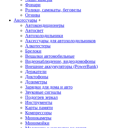
Фонари
Ролики, самокаты, беговелы
Огнива
Аксессуары
+
Автокондиционеры
Aвтосвет
Автохолодильники
Аксессуары для автохолодильников
Алкотестеры
Брелоки
Вешалки автомобильные
Видеонаблюдение, видеодомофоны
Внешние аккумуляторы (PowerBank)
Держатели
Диктофоны
Дозиметры
Зарядки для дома и авто
Звуковые сигналы
Подогрев зеркал
Инструменты
Карты памяти
Компрессоры
Миникамеры
Минимойки