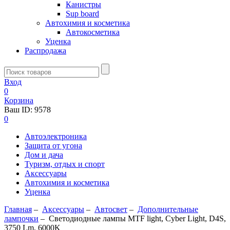
Канистры
Sup board
Автохимия и косметика
Автокосметика
Уценка
Распродажа
Вход
0
Корзина
Ваш ID:
9578
0
Автоэлектроника
Защита от угона
Дом и дача
Туризм, отдых и спорт
Аксессуары
Автохимия и косметика
Уценка
Главная
–
Аксессуары
–
Aвтосвет
–
Дополнительные
лампочки
–
Светодиодные лампы MTF light, Cyber Light, D4S,
3750 Lm, 6000K