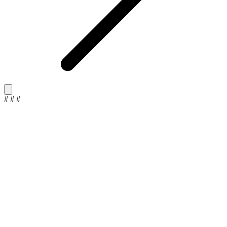
#
#
#