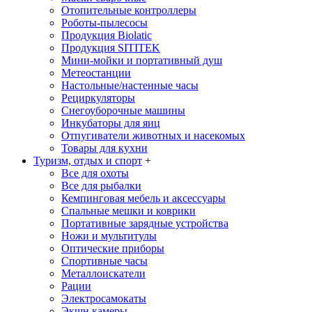
Отопительные контроллеры
Роботы-пылесосы
Продукция Biolatic
Продукция SITITEK
Мини-мойки и портативный душ
Метеостанции
Настольные/настенные часы
Рециркуляторы
Снегоуборочные машины
Инкубаторы для яиц
Отпугиватели животных и насекомых
Товары для кухни
Туризм, отдых и спорт
+
Все для охоты
Все для рыбалки
Кемпинговая мебель и аксессуары
Спальные мешки и коврики
Портативные зарядные устройства
Ножи и мультитулы
Оптические приборы
Спортивные часы
Металлоискатели
Рации
Электросамокаты
Экшн камеры