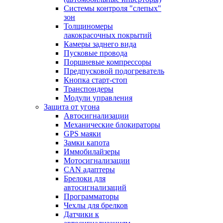
Системы контроля "слепых"
зон
Толщиномеры
лакокрасочных покрытий
Камеры заднего вида
Пусковые провода
Поршневые компрессоры
Предпусковой подогреватель
Кнопка старт-стоп
Транспондеры
Модули управления
Защита от угона
Автосигнализации
Механические блoкираторы
GPS маяки
Замки капота
Иммобилайзеры
Мотосигнализации
CAN адаптеры
Брелоки для
автосигнализаций
Программаторы
Чехлы для брелков
Датчики к