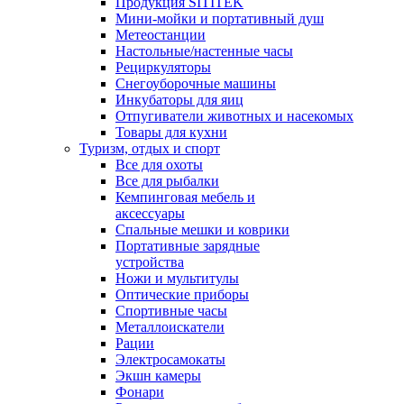
Продукция SITITEK
Мини-мойки и портативный душ
Метеостанции
Настольные/настенные часы
Рециркуляторы
Снегоуборочные машины
Инкубаторы для яиц
Отпугиватели животных и насекомых
Товары для кухни
Туризм, отдых и спорт
Все для охоты
Все для рыбалки
Кемпинговая мебель и
аксессуары
Спальные мешки и коврики
Портативные зарядные
устройства
Ножи и мультитулы
Оптические приборы
Спортивные часы
Металлоискатели
Рации
Электросамокаты
Экшн камеры
Фонари