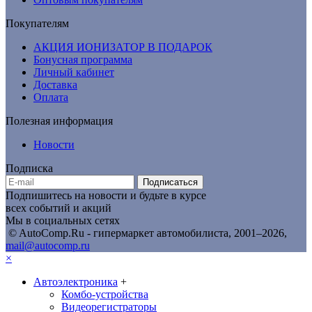
Покупателям
АКЦИЯ ИОНИЗАТОР В ПОДАРОК
Бонусная программа
Личный кабинет
Доставка
Оплата
Полезная информация
Новости
Подписка
Подписаться
Подпишитесь на новости и будьте в курсе
всех событий и акций
Мы в социальных сетях
© AutoComp.Ru - гипермаркет автомобилиста, 2001–2026,
mail@autocomp.ru
×
Автоэлектроника
+
Комбо-устройства
Видеорегистраторы