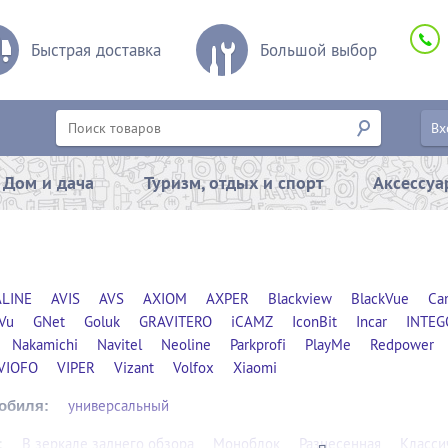
Быстрая доставка
Большой выбор
Вх
Дом и дача
Туризм, отдых и спорт
Аксессу
LINE
AVIS
AVS
AXIOM
AXPER
Blackview
BlackVue
Ca
Vu
GNet
Goluk
GRAVITERO
iCAMZ
IconBit
Incar
INTEG
Nakamichi
Navitel
Neoline
Parkprofi
PlayMe
Redpower
VIOFO
VIPER
Vizant
Volfox
Xiaomi
универсальный
обиля:
В зеркале заднего обзора
Моноблок
Разнесенная
Класси
: