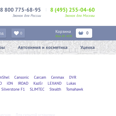
8 800 775-68-95
8 (495) 255-04-60
Звонок для России
Звонок для Москвы
Корзина
0
од
0
Ваш ID:
4191
ары
Автохимия и косметика
Уценка
mShel
Cansonic
Carcam
Cenmax
DVR
O
iON
IROAD
KazEr
LEXAND
Lukas
Silverstone F1
SLIMTEC
Stealth
Tomahawk
ческая
Для скрытой установки