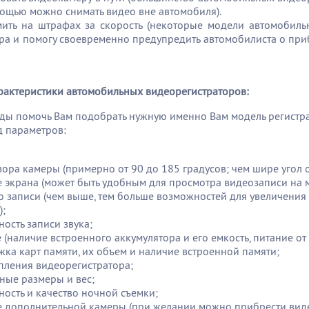
ощью можно снимать видео вне автомобиля).
мить на штрафах за скорость (некоторые модели автомобил
ра и помогу своевременно предупредить автомобилиста о пр
рактеристики автомобильных видеорегистраторов:
ды помочь Вам подобрать нужную именно Вам модель регистр
 параметров:
зора камеры (примерно от 90 до 185 градусов; чем шире угол 
 экрана (может быть удобным для просмотра видеозаписи на м
о записи (чем выше, тем больше возможностей для увеличени
);
ость записи звука;
 (наличие встроенного аккумулятора и его емкость, питание от
ка карт памяти, их объем и наличие встроенной памяти;
пления видеорегистратора;
ные размеры и вес;
ость и качество ночной cъемки;
 дополнительной камеры (при желании можно прибрести виде