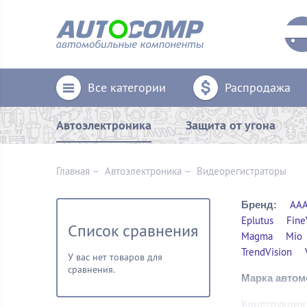
Все категории
Распродажа
Автоэлектроника
Защита от угона
Главная
–
Автоэлектроника
–
Видеорегистраторы
AAA
Бренд:
Eplutus
Fine
Список сравнения
Magma
Mio
TrendVision
У вас нет товаров для
сравнения.
Марка автом
Конструкция