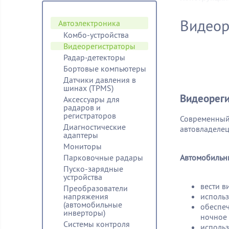
Видеор
Автоэлектроника
Комбо-устройства
Видеорегистраторы
Радар-детекторы
Бортовые компьютеры
Датчики давления в
шинах (TPMS)
Видеорег
Аксессуары для
радаров и
регистраторов
Современный
Диагностические
автовладелец
адаптеры
Мониторы
Парковочные радары
Автомобильн
Пуско-зарядные
устройства
вести в
Преобразователи
напряжения
использ
(автомобильные
обеспеч
инверторы)
ночное 
Системы контроля
использ