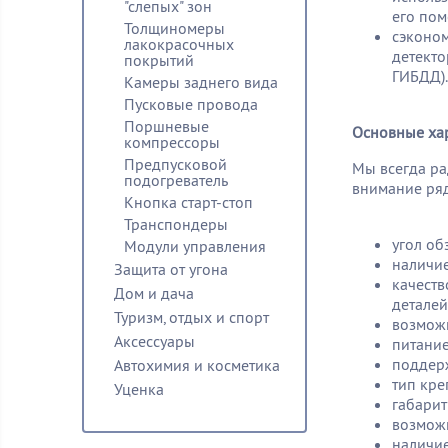
"слепых" зон
его пом
Толщиномеры
сэконо
лакокрасочных
детекто
покрытий
ГИБДД).
Камеры заднего вида
Пусковые провода
Поршневые
Основные ха
компрессоры
Предпусковой
Мы всегда ра
подогреватель
внимание ряд
Кнопка старт-стоп
Транспондеры
угол об
Модули управления
наличие
Защита от угона
качеств
Дом и дача
деталей
Туризм, отдых и спорт
возможн
Аксессуары
питание
поддерж
Автохимия и косметика
тип кре
Уценка
габарит
возможн
наличие