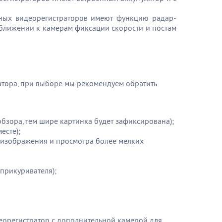
ьных видеорегистраторов имеют функцию радар-
иближении к камерам фиксации скорости и постам
атора, при выборе мы рекомендуем обратить
обзора, тем шире картинка будет зафиксирована);
есте);
я изображения и просмотра более мелких
 прикуривателя);
орегистратор с дополнительной камерой для