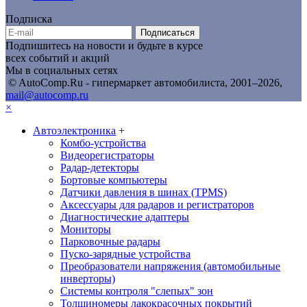
Подписка
Подписаться
Подпишитесь на новости и будьте в курсе
всех событий и акций
Мы в социальных сетях
© AutoComp.Ru - гипермаркет автомобилиста, 2001–2026,
mail@autocomp.ru
×
Автоэлектроника
+
Комбо-устройства
Видеорегистраторы
Радар-детекторы
Бортовые компьютеры
Датчики давления в шинах (TPMS)
Аксессуары для радаров и регистраторов
Диагностические адаптеры
Мониторы
Парковочные радары
Пуско-зарядные устройства
Преобразователи напряжения (автомобильные
инверторы)
Системы контроля "слепых" зон
Толщиномеры лакокрасочных покрытий