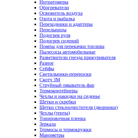
Нитратомеры
Обогреватели
Освежитель воздуха
Охота и рыбалка
Переходники и адаптеры
Пепельницы
Подогрев руля
Подогрев сидений
Помпы для перекачки топлива
Пылесосы автомобильные
Разветвители гнезда прикуривателя
Разное
Сейфы
Светильники-переноски
Скотч 3М
Струйный омыватель фар
Термоконтейнеры
Чехлы и накидки на сиденье
Щетки и скребки
Щетки стеклоочистителя (дворники)
Чехлы (тенты)
Тонировочная пленка
Зеркалa
Термосы и термокружки
Манометры