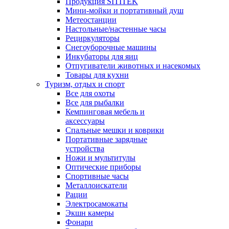
Продукция SITITEK
Мини-мойки и портативный душ
Метеостанции
Настольные/настенные часы
Рециркуляторы
Снегоуборочные машины
Инкубаторы для яиц
Отпугиватели животных и насекомых
Товары для кухни
Туризм, отдых и спорт
Все для охоты
Все для рыбалки
Кемпинговая мебель и
аксессуары
Спальные мешки и коврики
Портативные зарядные
устройства
Ножи и мультитулы
Оптические приборы
Спортивные часы
Металлоискатели
Рации
Электросамокаты
Экшн камеры
Фонари