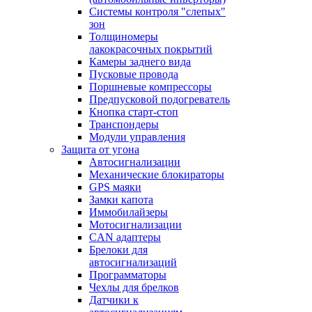
Системы контроля "слепых"
зон
Толщиномеры
лакокрасочных покрытий
Камеры заднего вида
Пусковые провода
Поршневые компрессоры
Предпусковой подогреватель
Кнопка старт-стоп
Транспондеры
Модули управления
Защита от угона
Автосигнализации
Механические блoкираторы
GPS маяки
Замки капота
Иммобилайзеры
Мотосигнализации
CAN адаптеры
Брелоки для
автосигнализаций
Программаторы
Чехлы для брелков
Датчики к