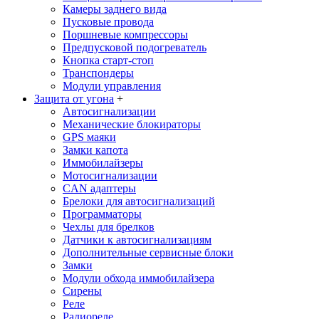
Камеры заднего вида
Пусковые провода
Поршневые компрессоры
Предпусковой подогреватель
Кнопка старт-стоп
Транспондеры
Модули управления
Защита от угона
+
Автосигнализации
Механические блoкираторы
GPS маяки
Замки капота
Иммобилайзеры
Мотосигнализации
CAN адаптеры
Брелоки для автосигнализаций
Программаторы
Чехлы для брелков
Датчики к автосигнализациям
Дополнительные сервисные блоки
Замки
Модули обхода иммобилайзера
Сирены
Реле
Радиореле