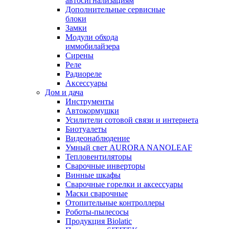
автосигнализациям
Дополнительные сервисные
блоки
Замки
Модули обхода
иммобилайзера
Сирены
Реле
Радиореле
Аксессуары
Дом и дача
Инструменты
Автокормушки
Усилители сотовой связи и интернета
Биотуалеты
Видеонаблюдение
Умный свет AURORA NANOLEAF
Тепловентиляторы
Сварочные инверторы
Винные шкафы
Сварочные горелки и аксессуары
Маски сварочные
Отопительные контроллеры
Роботы-пылесосы
Продукция Biolatic