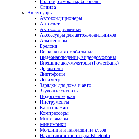
Ролики, самокаты, беговелы
Огнива
Аксессуары
Автокондиционеры
Aвтосвет
Автохолодильники
Аксессуары для автохолодильников
Алкотестеры
Брелоки
Вешалки автомобильные
Видеонаблюдение, видеодомофоны
Внешние аккумуляторы (PowerBank)
Держатели
Диктофоны
Дозиметры
Зарядки для дома и авто
Звуковые сигналы
Подогрев зеркал
Инструменты
Карты памяти
Компрессоры
Миникамеры
Минимойки
Молдинги и накладки на кузов
Наушники и гарнитура Bluetooth