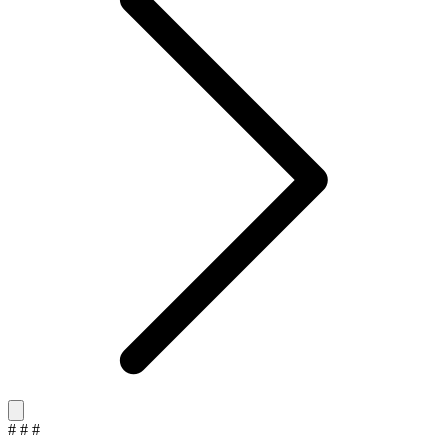
#
#
#