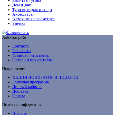
Защита от угона
Дом и дача
Туризм, отдых и спорт
Аксессуары
Автохимия и косметика
Уценка
Фильтровать
AutoComp.Ru
Контакты
Реквизиты
Установочный центр
Оптовым покупателям
Покупателям
АКЦИЯ ИОНИЗАТОР В ПОДАРОК
Бонусная программа
Личный кабинет
Доставка
Оплата
Полезная информация
Новости