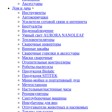
Аксессуары
Дом и дача
+
Инструменты
Автокормушки
Усилители сотовой связи и интернета
Биотуалеты
Видеонаблюдение
Умный свет AURORA NANOLEAF
Тепловентиляторы
Сварочные инверторы
Винные шкафы
Сварочные горелки и аксессуары
Маски сварочные
Отопительные контроллеры
Роботы-пылесосы
Продукция Biolatic
Продукция SITITEK
Мини-мойки и портативный душ
Метеостанции
Настольные/настенные часы
Рециркуляторы
Снегоуборочные машины
Инкубаторы для яиц
Отпугиватели животных и насекомых
Товары для кухни