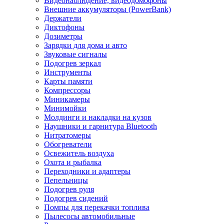
Видеонаблюдение, видеодомофоны
Внешние аккумуляторы (PowerBank)
Держатели
Диктофоны
Дозиметры
Зарядки для дома и авто
Звуковые сигналы
Подогрев зеркал
Инструменты
Карты памяти
Компрессоры
Миникамеры
Минимойки
Молдинги и накладки на кузов
Наушники и гарнитура Bluetooth
Нитратомеры
Обогреватели
Освежитель воздуха
Охота и рыбалка
Переходники и адаптеры
Пепельницы
Подогрев руля
Подогрев сидений
Помпы для перекачки топлива
Пылесосы автомобильные