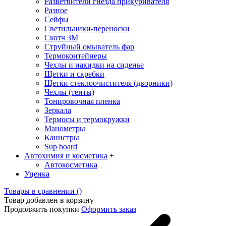
Разветвители гнезда прикуривателя
Разное
Сейфы
Светильники-переноски
Скотч 3М
Струйный омыватель фар
Термоконтейнеры
Чехлы и накидки на сиденье
Щетки и скребки
Щетки стеклоочистителя (дворники)
Чехлы (тенты)
Тонировочная пленка
Зеркалa
Термосы и термокружки
Манометры
Канистры
Sup board
Автохимия и косметика
+
Автокосметика
Уценка
Товары в сравнении (
)
Товар добавлен в корзину
Продолжить покупки
Оформить заказ