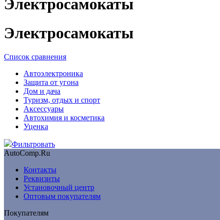
Электросамокаты
Электросамокаты
Список сравнения
Автоэлектроника
Защита от угона
Дом и дача
Туризм, отдых и спорт
Аксессуары
Автохимия и косметика
Уценка
Фильтровать
AutoComp.Ru
Контакты
Реквизиты
Установочный центр
Оптовым покупателям
Покупателям