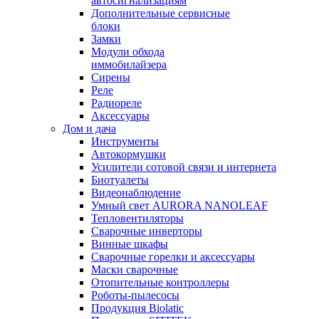
автосигнализациям
Дополнительные сервисные
блоки
Замки
Модули обхода
иммобилайзера
Сирены
Реле
Радиореле
Аксессуары
Дом и дача
Инструменты
Автокормушки
Усилители сотовой связи и интернета
Биотуалеты
Видеонаблюдение
Умный свет AURORA NANOLEAF
Тепловентиляторы
Сварочные инверторы
Винные шкафы
Сварочные горелки и аксессуары
Маски сварочные
Отопительные контроллеры
Роботы-пылесосы
Продукция Biolatic