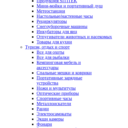
Продукция SITITEK
Мини-мойки и портативный душ
Метеостанции
Настольные/настенные часы
Рециркуляторы
Снегоуборочные машины
Инкубаторы для яиц
Отпугиватели животных и насекомых
Товары для кухни
Туризм, отдых и спорт
Все для охоты
Все для рыбалки
Кемпинговая мебель и
аксессуары
Спальные мешки и коврики
Портативные зарядные
устройства
Ножи и мультитулы
Оптические приборы
Спортивные часы
Металлоискатели
Рации
Электросамокаты
Экшн камеры
Фонари