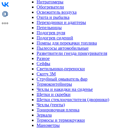
Нитратомеры
Обогреватели
Освежитель воздуха
Охота и рыбалка
Переходники и адаптеры
Пепельницы
Подогрев руля
Подогрев сидений
Помпы для перекачки топлива
Пылесосы автомобильные
Разветвители гнезда прикуривателя
Разное
Сейфы
Светильники-переноски
Скотч 3М
Струйный омыватель фар
Термоконтейнеры
Чехлы и накидки на сиденье
Щетки и скребки
Щетки стеклоочистителя (дворники)
Чехлы (тенты)
Тонировочная пленка
Зеркалa
Термосы и термокружки
Манометры