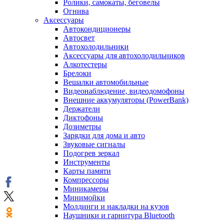
Ролики, самокаты, беговелы
Огнива
Аксессуары
Автокондиционеры
Aвтосвет
Автохолодильники
Аксессуары для автохолодильников
Алкотестеры
Брелоки
Вешалки автомобильные
Видеонаблюдение, видеодомофоны
Внешние аккумуляторы (PowerBank)
Держатели
Диктофоны
Дозиметры
Зарядки для дома и авто
Звуковые сигналы
Подогрев зеркал
Инструменты
Карты памяти
Компрессоры
Миникамеры
Минимойки
Молдинги и накладки на кузов
Наушники и гарнитура Bluetooth