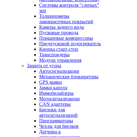
Системы контроля "слепых"
зон
Толщиномеры
лакокрасочных покрытий
Камеры заднего вида
Пусковые провода
Поршневые компрессоры
Предпусковой подогреватель
Кнопка старт-стоп
Транспондеры
Модули управления
Защита от угона
Автосигнализации
Механические блoкираторы
GPS маяки
Замки капота
Иммобилайзеры
Мотосигнализации
CAN адаптеры
Брелоки для
автосигнализаций
Программаторы
Чехлы для брелков
Датчики к