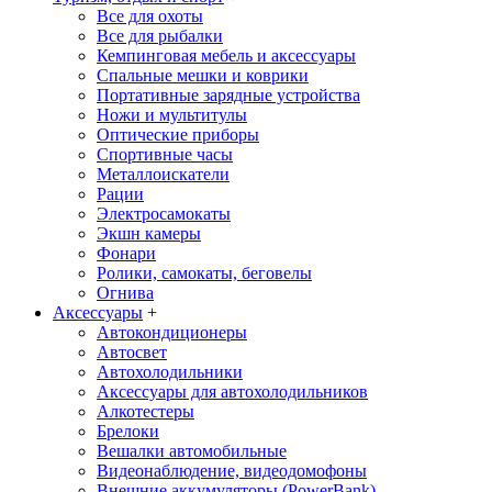
Все для охоты
Все для рыбалки
Кемпинговая мебель и аксессуары
Спальные мешки и коврики
Портативные зарядные устройства
Ножи и мультитулы
Оптические приборы
Спортивные часы
Металлоискатели
Рации
Электросамокаты
Экшн камеры
Фонари
Ролики, самокаты, беговелы
Огнива
Аксессуары
+
Автокондиционеры
Aвтосвет
Автохолодильники
Аксессуары для автохолодильников
Алкотестеры
Брелоки
Вешалки автомобильные
Видеонаблюдение, видеодомофоны
Внешние аккумуляторы (PowerBank)