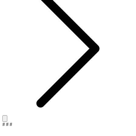
#
#
#