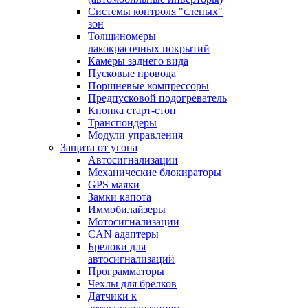
Системы контроля "слепых"
зон
Толщиномеры
лакокрасочных покрытий
Камеры заднего вида
Пусковые провода
Поршневые компрессоры
Предпусковой подогреватель
Кнопка старт-стоп
Транспондеры
Модули управления
Защита от угона
Автосигнализации
Механические блoкираторы
GPS маяки
Замки капота
Иммобилайзеры
Мотосигнализации
CAN адаптеры
Брелоки для
автосигнализаций
Программаторы
Чехлы для брелков
Датчики к