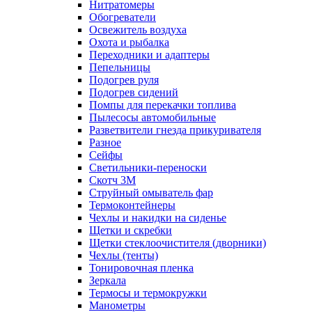
Нитратомеры
Обогреватели
Освежитель воздуха
Охота и рыбалка
Переходники и адаптеры
Пепельницы
Подогрев руля
Подогрев сидений
Помпы для перекачки топлива
Пылесосы автомобильные
Разветвители гнезда прикуривателя
Разное
Сейфы
Светильники-переноски
Скотч 3М
Струйный омыватель фар
Термоконтейнеры
Чехлы и накидки на сиденье
Щетки и скребки
Щетки стеклоочистителя (дворники)
Чехлы (тенты)
Тонировочная пленка
Зеркалa
Термосы и термокружки
Манометры