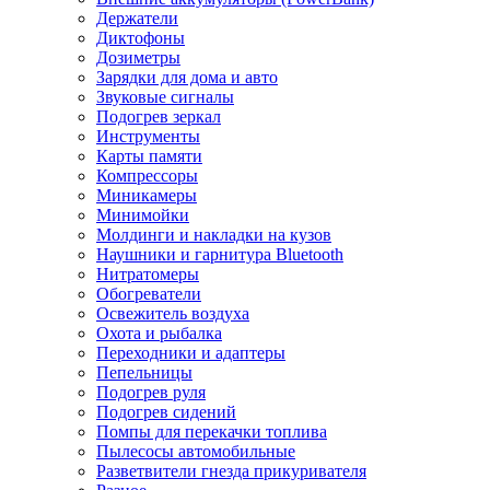
Держатели
Диктофоны
Дозиметры
Зарядки для дома и авто
Звуковые сигналы
Подогрев зеркал
Инструменты
Карты памяти
Компрессоры
Миникамеры
Минимойки
Молдинги и накладки на кузов
Наушники и гарнитура Bluetooth
Нитратомеры
Обогреватели
Освежитель воздуха
Охота и рыбалка
Переходники и адаптеры
Пепельницы
Подогрев руля
Подогрев сидений
Помпы для перекачки топлива
Пылесосы автомобильные
Разветвители гнезда прикуривателя