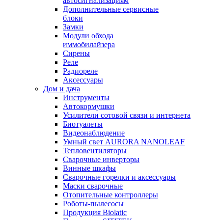
автосигнализациям
Дополнительные сервисные
блоки
Замки
Модули обхода
иммобилайзера
Сирены
Реле
Радиореле
Аксессуары
Дом и дача
Инструменты
Автокормушки
Усилители сотовой связи и интернета
Биотуалеты
Видеонаблюдение
Умный свет AURORA NANOLEAF
Тепловентиляторы
Сварочные инверторы
Винные шкафы
Сварочные горелки и аксессуары
Маски сварочные
Отопительные контроллеры
Роботы-пылесосы
Продукция Biolatic