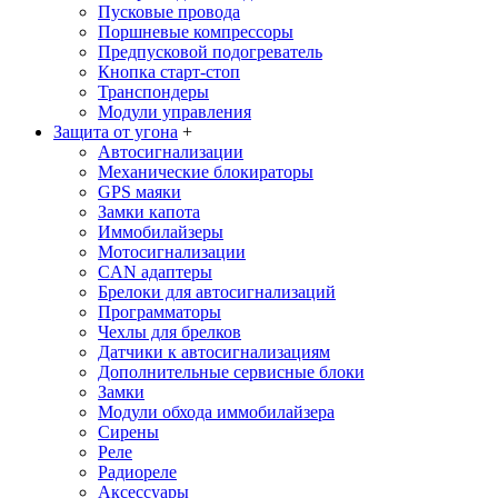
Пусковые провода
Поршневые компрессоры
Предпусковой подогреватель
Кнопка старт-стоп
Транспондеры
Модули управления
Защита от угона
+
Автосигнализации
Механические блoкираторы
GPS маяки
Замки капота
Иммобилайзеры
Мотосигнализации
CAN адаптеры
Брелоки для автосигнализаций
Программаторы
Чехлы для брелков
Датчики к автосигнализациям
Дополнительные сервисные блоки
Замки
Модули обхода иммобилайзера
Сирены
Реле
Радиореле
Аксессуары