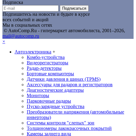
Подписка
Подписаться
Подпишитесь на новости и будьте в курсе
всех событий и акций
Мы в социальных сетях
© AutoComp.Ru - гипермаркет автомобилиста, 2001–2026,
mail@autocomp.ru
×
Автоэлектроника
+
Комбо-устройства
Видеорегистраторы
Радар-детекторы
Бортовые компьютеры
Датчики давления в шинах (TPMS)
Аксессуары для радаров и регистраторов
Диагностические адаптеры
Мониторы
Парковочные радары
Пуско-зарядные устройства
Преобразователи напряжения (автомобильные
инверторы)
Системы контроля "слепых" зон
Толщиномеры лакокрасочных покрытий
Камеры заднего вида