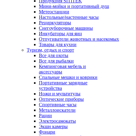
Продукция SITITEK
Мини-мойки и портативный душ
Метеостанции
Настольные/настенные часы
Рециркуляторы
Снегоуборочные машины
Инкубаторы для яиц
Отпугиватели животных и насекомых
Товары для кухни
Туризм, отдых и спорт
Все для охоты
Все для рыбалки
Кемпинговая мебель и
аксессуары
Спальные мешки и коврики
Портативные зарядные
устройства
Ножи и мультитулы
Оптические приборы
Спортивные часы
Металлоискатели
Рации
Электросамокаты
Экшн камеры
Фонари