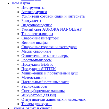
Дом и дача
+
Инструменты
Автокормушки
Усилители сотовой связи и интернета
Биотуалеты
Видеонаблюдение
Умный свет AURORA NANOLEAF
Тепловентиляторы
Сварочные инверторы
Винные шкафы
Сварочные горелки и аксессуары
Маски сварочные
Отопительные контроллеры
Роботы-пылесосы
Продукция Biolatic
Продукция SITITEK
Мини-мойки и портативный душ
Метеостанции
Настольные/настенные часы
Рециркуляторы
Снегоуборочные машины
Инкубаторы для яиц
Отпугиватели животных и насекомых
Товары для кухни
Туризм, отдых и спорт
+