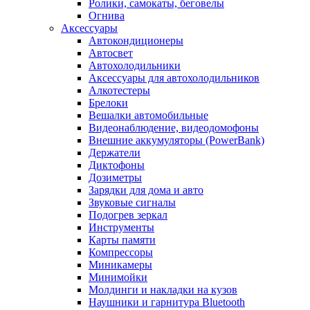
Ролики, самокаты, беговелы
Огнива
Аксессуары
Автокондиционеры
Aвтосвет
Автохолодильники
Аксессуары для автохолодильников
Алкотестеры
Брелоки
Вешалки автомобильные
Видеонаблюдение, видеодомофоны
Внешние аккумуляторы (PowerBank)
Держатели
Диктофоны
Дозиметры
Зарядки для дома и авто
Звуковые сигналы
Подогрев зеркал
Инструменты
Карты памяти
Компрессоры
Миникамеры
Минимойки
Молдинги и накладки на кузов
Наушники и гарнитура Bluetooth