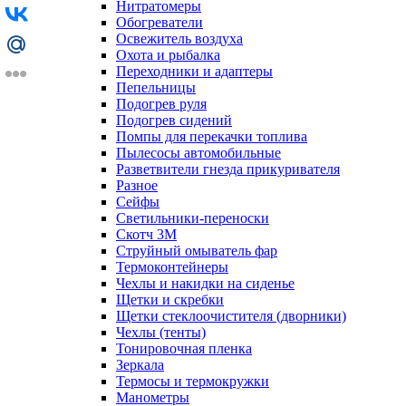
Нитратомеры
Обогреватели
Освежитель воздуха
Охота и рыбалка
Переходники и адаптеры
Пепельницы
Подогрев руля
Подогрев сидений
Помпы для перекачки топлива
Пылесосы автомобильные
Разветвители гнезда прикуривателя
Разное
Сейфы
Светильники-переноски
Скотч 3М
Струйный омыватель фар
Термоконтейнеры
Чехлы и накидки на сиденье
Щетки и скребки
Щетки стеклоочистителя (дворники)
Чехлы (тенты)
Тонировочная пленка
Зеркалa
Термосы и термокружки
Манометры