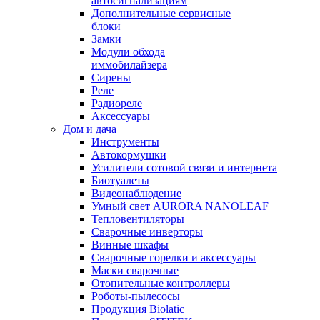
автосигнализациям
Дополнительные сервисные
блоки
Замки
Модули обхода
иммобилайзера
Сирены
Реле
Радиореле
Аксессуары
Дом и дача
Инструменты
Автокормушки
Усилители сотовой связи и интернета
Биотуалеты
Видеонаблюдение
Умный свет AURORA NANOLEAF
Тепловентиляторы
Сварочные инверторы
Винные шкафы
Сварочные горелки и аксессуары
Маски сварочные
Отопительные контроллеры
Роботы-пылесосы
Продукция Biolatic