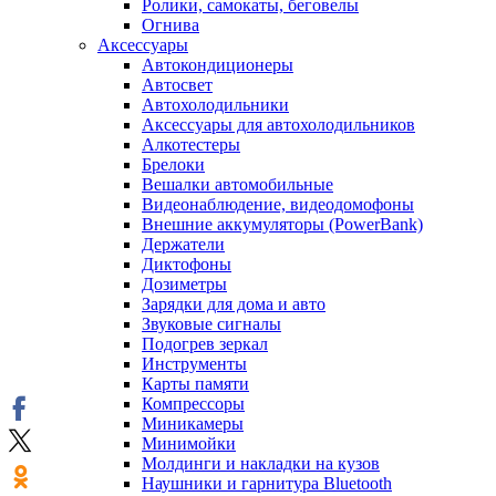
Ролики, самокаты, беговелы
Огнива
Аксессуары
Автокондиционеры
Aвтосвет
Автохолодильники
Аксессуары для автохолодильников
Алкотестеры
Брелоки
Вешалки автомобильные
Видеонаблюдение, видеодомофоны
Внешние аккумуляторы (PowerBank)
Держатели
Диктофоны
Дозиметры
Зарядки для дома и авто
Звуковые сигналы
Подогрев зеркал
Инструменты
Карты памяти
Компрессоры
Миникамеры
Минимойки
Молдинги и накладки на кузов
Наушники и гарнитура Bluetooth