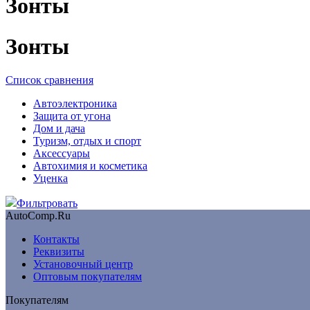
Зонты
Зонты
Список сравнения
Автоэлектроника
Защита от угона
Дом и дача
Туризм, отдых и спорт
Аксессуары
Автохимия и косметика
Уценка
Фильтровать
AutoComp.Ru
Контакты
Реквизиты
Установочный центр
Оптовым покупателям
Покупателям