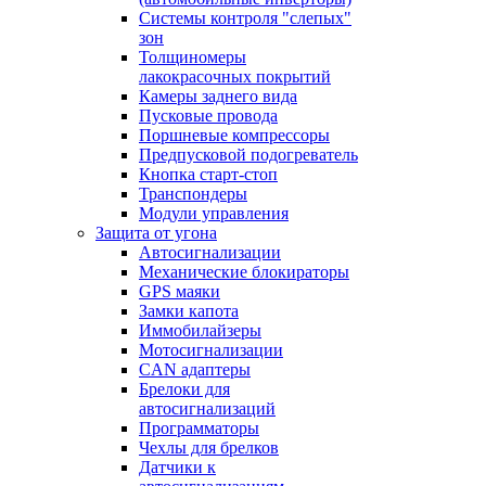
Системы контроля "слепых"
зон
Толщиномеры
лакокрасочных покрытий
Камеры заднего вида
Пусковые провода
Поршневые компрессоры
Предпусковой подогреватель
Кнопка старт-стоп
Транспондеры
Модули управления
Защита от угона
Автосигнализации
Механические блoкираторы
GPS маяки
Замки капота
Иммобилайзеры
Мотосигнализации
CAN адаптеры
Брелоки для
автосигнализаций
Программаторы
Чехлы для брелков
Датчики к