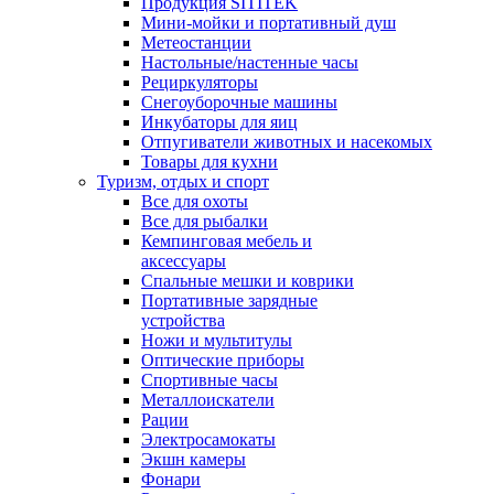
Продукция SITITEK
Мини-мойки и портативный душ
Метеостанции
Настольные/настенные часы
Рециркуляторы
Снегоуборочные машины
Инкубаторы для яиц
Отпугиватели животных и насекомых
Товары для кухни
Туризм, отдых и спорт
Все для охоты
Все для рыбалки
Кемпинговая мебель и
аксессуары
Спальные мешки и коврики
Портативные зарядные
устройства
Ножи и мультитулы
Оптические приборы
Спортивные часы
Металлоискатели
Рации
Электросамокаты
Экшн камеры
Фонари