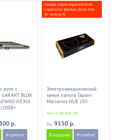
Скидка Liquid argument error:
Liquid error (product_block line
4): -Infinity%
 руля с
Электромеханический
 GARANT BLOK
замок капота Гарант
AEWOO NEXIA
Магнетик HLB 205
/2008+
Арт. G.MG.HLB.205
300 р.
9150 р.
0 р.
В корзину
В кредит
В кредит