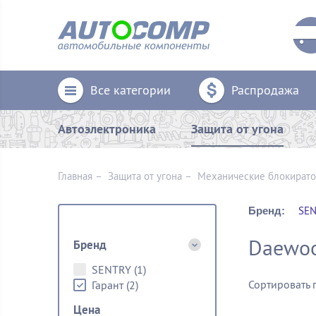
Все категории
Распродажа
Автоэлектроника
Защита от угона
Главная
–
Защита от угона
–
Механические блoкират
SEN
Бренд:
Daewoo
Бренд
SENTRY
(1)
Сортировать 
Гарант
(2)
Цена