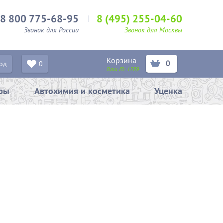
8 800 775-68-95
8 (495) 255-04-60
Звонок для России
Звонок для Москвы
Корзина
0
од
0
Ваш ID:
1789
ары
Автохимия и косметика
Уценка