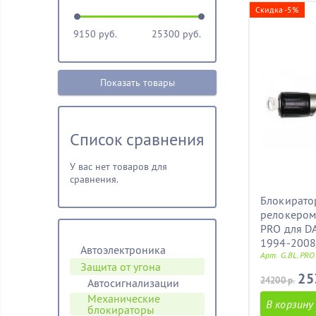
Скидка -5%
9150
руб.
25300
руб.
Показать товары
Список сравнения
У вас нет товаров для
сравнения.
Блокиратор
релокером
PRO для D
1994-2008
Автоэлектроника
Арт. G.BL.PRO
Защита от угона
25
24200 р.
Автосигнализации
Механические
В корзину
блoкираторы