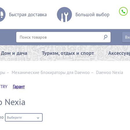
Быстрая доставка
Большой выбор
Вх
Дом и дача
Туризм, отдых и спорт
Аксессу
оры
–
Механические блокираторы для Daewoo
–
Daewoo Nexia
TRY
Гарант
 Nexia
по
Выберите