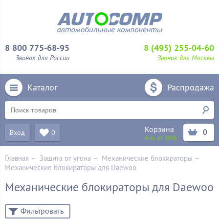
8 800 775-68-95
8 (495) 255-04-60
Звонок для России
Звонок для Москвы
Каталог
Распродажа
Корзина
0
Вход
0
Ваш ID:
6036
Главная
–
Защита от угона
–
Механические блoкираторы
–
Механические блокираторы для Daewoo
Механические блокираторы для Daewoo
Фильтровать