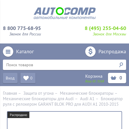
8 800 775-68-95
8 (495) 255-04-60
Звонок для России
Звонок для Москвы
Каталог
Распродажа
Корзина
0
Вход
0
Ваш ID:
3168
Главная
–
Защита от угона
–
Механические блoкираторы
–
Механические блокираторы для Audi
–
Audi A1
–
Блокиратор
руля с релокером GARANT BLOK PRO для AUDI A1 2010-2015
Распродано