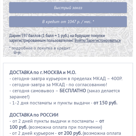
Быстрый заказ
В кредит от 1047 р. / мес. *
Дарим
597 баллов (1 балл = 1 руб.)
на будущие покупки
зарегистрированным пользователям!
Войти/Зарегистрироваться
*
подробнее о покупке в кредит
0 р.
ДОСТАВКА по г. МОСКВА и М.О.
- сегодня-завтра курьером в пределах МКАД – 400Р.
- сегодня-завтра за МКАД - по согласованию!
-
сегодня самовывоз –
БЕСПЛАТНО
(заказ делается
заранее!)
- 1-2 дня постаматы и пункты выдачи -
от 150 руб.
ДОСТАВКА по РОССИИ
-
от 2 дней пункты выдачи и постаматы –
от
100
руб.
(возможна оплата при получении)
- от 2 дней курьером -
от 200 руб.
(возможна оплата