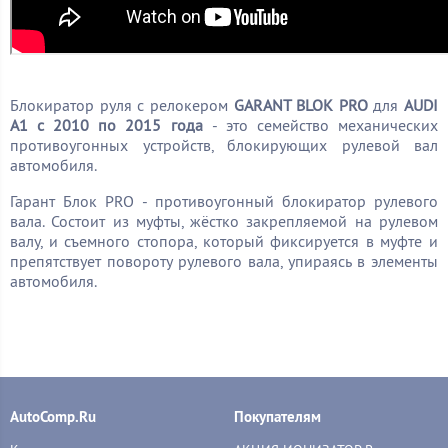
Блокиратор руля с релокером
GARANT BLOK PRO
для
AUDI
A1 c 2010 по 2015 года
- это семейство механических
противоугонных устройств, блокирующих рулевой вал
автомобиля.
Гарант Блок PRO - противоугонный блокиратор рулевого
вала. Состоит из муфты, жёстко закрепляемой на рулевом
валу, и съемного стопора, который фиксируется в муфте и
препятствует повороту рулевого вала, упираясь в элементы
автомобиля.
AutoComp.Ru
Покупателям