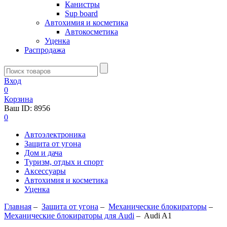
Канистры
Sup board
Автохимия и косметика
Автокосметика
Уценка
Распродажа
Вход
0
Корзина
Ваш ID:
8956
0
Автоэлектроника
Защита от угона
Дом и дача
Туризм, отдых и спорт
Аксессуары
Автохимия и косметика
Уценка
Главная
–
Защита от угона
–
Механические блoкираторы
–
Механические блокираторы для Audi
–
Audi A1