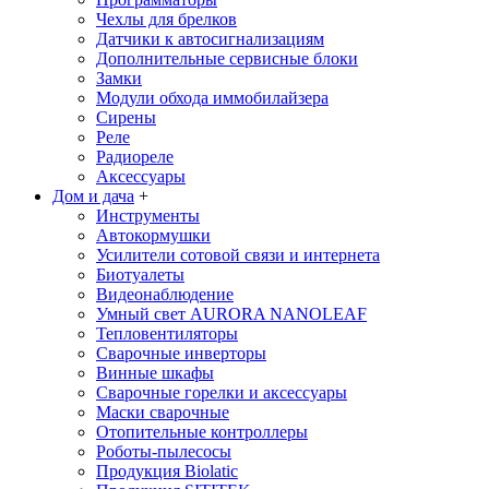
Чехлы для брелков
Датчики к автосигнализациям
Дополнительные сервисные блоки
Замки
Модули обхода иммобилайзера
Сирены
Реле
Радиореле
Аксессуары
Дом и дача
+
Инструменты
Автокормушки
Усилители сотовой связи и интернета
Биотуалеты
Видеонаблюдение
Умный свет AURORA NANOLEAF
Тепловентиляторы
Сварочные инверторы
Винные шкафы
Сварочные горелки и аксессуары
Маски сварочные
Отопительные контроллеры
Роботы-пылесосы
Продукция Biolatic