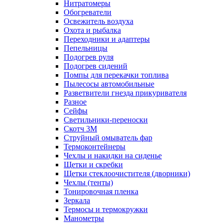
Нитратомеры
Обогреватели
Освежитель воздуха
Охота и рыбалка
Переходники и адаптеры
Пепельницы
Подогрев руля
Подогрев сидений
Помпы для перекачки топлива
Пылесосы автомобильные
Разветвители гнезда прикуривателя
Разное
Сейфы
Светильники-переноски
Скотч 3М
Струйный омыватель фар
Термоконтейнеры
Чехлы и накидки на сиденье
Щетки и скребки
Щетки стеклоочистителя (дворники)
Чехлы (тенты)
Тонировочная пленка
Зеркалa
Термосы и термокружки
Манометры