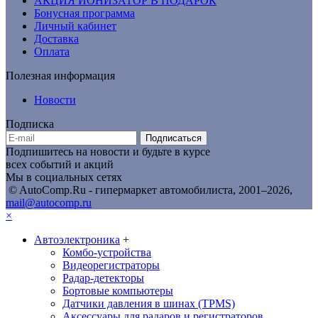
АКЦИЯ ИОНИЗАТОР В ПОДАРОК
Бонусная программа
Личный кабинет
Доставка
Оплата
Полезная информация
Новости
Подписка
Подписаться
Подпишитесь на новости и будьте в курсе
всех событий и акций
Мы в социальных сетях
© AutoComp.Ru - гипермаркет автомобилиста, 2001–2026,
mail@autocomp.ru
×
Автоэлектроника
+
Комбо-устройства
Видеорегистраторы
Радар-детекторы
Бортовые компьютеры
Датчики давления в шинах (TPMS)
Аксессуары для радаров и регистраторов