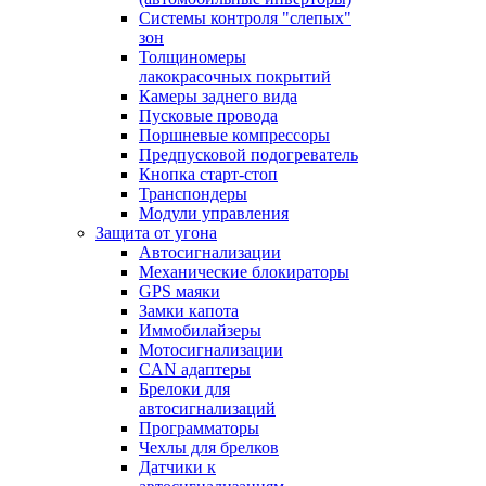
Системы контроля "слепых"
зон
Толщиномеры
лакокрасочных покрытий
Камеры заднего вида
Пусковые провода
Поршневые компрессоры
Предпусковой подогреватель
Кнопка старт-стоп
Транспондеры
Модули управления
Защита от угона
Автосигнализации
Механические блoкираторы
GPS маяки
Замки капота
Иммобилайзеры
Мотосигнализации
CAN адаптеры
Брелоки для
автосигнализаций
Программаторы
Чехлы для брелков
Датчики к