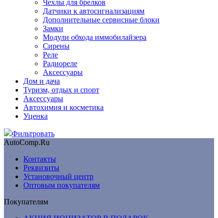
Чехлы для брелков
Датчики к автосигнализациям
Дополнительные сервисные блоки
Замки
Модули обхода иммобилайзера
Сирены
Реле
Радиореле
Аксессуары
Дом и дача
Туризм, отдых и спорт
Аксессуары
Автохимия и косметика
Уценка
Фильтровать
AutoComp.Ru
Контакты
Реквизиты
Установочный центр
Оптовым покупателям
Покупателям