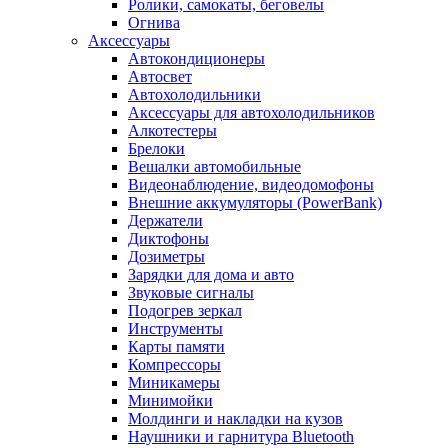
Ролики, самокаты, беговелы
Огнива
Аксессуары
Автокондиционеры
Aвтосвет
Автохолодильники
Аксессуары для автохолодильников
Алкотестеры
Брелоки
Вешалки автомобильные
Видеонаблюдение, видеодомофоны
Внешние аккумуляторы (PowerBank)
Держатели
Диктофоны
Дозиметры
Зарядки для дома и авто
Звуковые сигналы
Подогрев зеркал
Инструменты
Карты памяти
Компрессоры
Миникамеры
Минимойки
Молдинги и накладки на кузов
Наушники и гарнитура Bluetooth