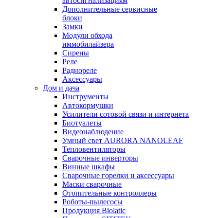
автосигнализациям
Дополнительные сервисные
блоки
Замки
Модули обхода
иммобилайзера
Сирены
Реле
Радиореле
Аксессуары
Дом и дача
Инструменты
Автокормушки
Усилители сотовой связи и интернета
Биотуалеты
Видеонаблюдение
Умный свет AURORA NANOLEAF
Тепловентиляторы
Сварочные инверторы
Винные шкафы
Сварочные горелки и аксессуары
Маски сварочные
Отопительные контроллеры
Роботы-пылесосы
Продукция Biolatic