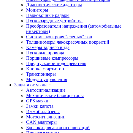
Диагностические адаптеры
Мониторы
Парковочные радары
Пуско-зарядные устройства
Преобразователи напряжения (автомобильные
инверторы)
Системы контроля "слепых" зон
Толщиномеры лакокрасочных покрытий
Камеры заднего вида
Пусковые провода
Поршневые компрессоры
Предпусковой подогреватель
Кнопка старт-стоп
Транспондеры
Модули управления
Защита от угона
+
Автосигнализации
Механические блoкираторы
GPS маяки
Замки капота
Иммобилайзеры
Мотосигнализации
CAN адаптеры
Брелоки для автосигнализаций
Программаторы