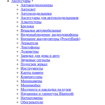
Аксессуары
+
Автокондиционеры
Aвтосвет
Автохолодильники
Аксессуары для автохолодильников
Алкотестеры
Брелоки
Вешалки автомобильные
Видеонаблюдение, видеодомофоны
Внешние аккумуляторы (PowerBank)
Держатели
Диктофоны
Дозиметры
Зарядки для дома и авто
Звуковые сигналы
Подогрев зеркал
Инструменты
Карты памяти
Компрессоры
Миникамеры
Минимойки
Молдинги и накладки на кузов
Наушники и гарнитура Bluetooth
Нитратомеры
Обогреватели