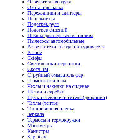
Освежитель воздуха
Охота и рыбалка
Переходники и адаптеры
Пепельницы
Подогрев руля
Подогрев сидений
Помпы для перекачки топлива
Пылесосы автомобильные
Разветвители гнезда прикуривателя
Разное
Сейфы
Светильники-переноски
Скотч 3М
Струйный омыватель фар
Термоконтейнеры
Чехлы и накидки на сиденье
Щетки и скребки
Щетки стеклоочистителя (дворники)
Чехлы (тенты)
Тонировочная пленка
Зеркалa
Термосы и термокружки
Манометры
Канистры
Sup board