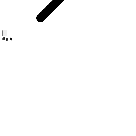
#
#
#