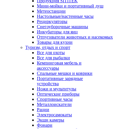
Продукция SITITEK
Мини-мойки и портативный душ
Метеостанции
Настольные/настенные часы
Рециркуляторы
Снегоуборочные машины
Инкубаторы для яиц
Отпугиватели животных и насекомых
Товары для кухни
Туризм, отдых и спорт
Все для охоты
Все для рыбалки
Кемпинговая мебель и
аксессуары
Спальные мешки и коврики
Портативные зарядные
устройства
Ножи и мультитулы
Оптические приборы
Спортивные часы
Металлоискатели
Рации
Электросамокаты
Экшн камеры
Фонари